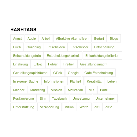
HASHTAGS
Angst
Apple
Arbeit
Attraktive Alternativen
Bedarf
Blogs
Buch
Coaching
Entscheiden
Entscheider
Entscheidung
Entscheidungsfalle
Entscheidungsklarheit
Entscheidungskriterien
Erfahrung
Erfolg
Fehler
Freiheit
Gestaltungsmacht
Gestaltungsspielräume
Glück
Google
Gute Entscheidung
In eigener Sache
Informationen
Klarheit
Kreativität
Leben
Macher
Marketing
Mission
Motivation
Mut
Politik
Positionierung
Sinn
Tagebuch
Umsetzung
Unternehmer
Unterstützung
Veränderung
Vision
Werte
Ziel
Ziele