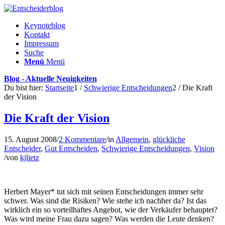
Keynoteblog
Kontakt
Impressum
Suche
Menü
Menü
Blog - Aktuelle Neuigkeiten
Du bist hier:
Startseite
1
/
Schwierige Entscheidungen
2
/
Die Kraft
der Vision
Die Kraft der Vision
15. August 2008
/
2 Kommentare
/
in
Allgemein
,
glückliche
Entscheider
,
Gut Entscheiden
,
Schwierige Entscheidungen
,
Vision
/
von
kjlietz
Herbert Mayer* tut sich mit seinen Entscheidungen immer sehr
schwer. Was sind die Risiken? Wie stehe ich nachher da? Ist das
wirklich ein so vorteilhaftes Angebot, wie der Verkäufer behauptet?
Was wird meine Frau dazu sagen? Was werden die Leute denken?