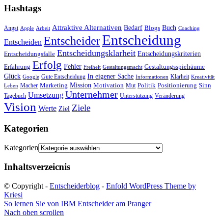
Hashtags
Attraktive Alternativen
Buch
Bedarf
Angst
Blogs
Apple
Arbeit
Coaching
Entscheidung
Entscheider
Entscheiden
Entscheidungsklarheit
Entscheidungskriterien
Entscheidungsfalle
Erfolg
Fehler
Erfahrung
Gestaltungsspielräume
Freiheit
Gestaltungsmacht
Glück
In eigener Sache
Gute Entscheidung
Klarheit
Google
Informationen
Kreativität
Mission
Marketing
Motivation
Politik
Positionierung
Sinn
Macher
Mut
Leben
Unternehmer
Umsetzung
Tagebuch
Unterstützung
Veränderung
Vision
Ziele
Werte
Ziel
Kategorien
Kategorien
Inhaltsverzeicnis
© Copyright -
Entscheiderblog
-
Enfold WordPress Theme by
Kriesi
So lernen Sie von IBM
Entscheider am Pranger
Nach oben scrollen