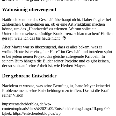
Wahnsinnig überzeugend
Natürlich kennt er das Geschäft überhaupt nicht. Daher fragt er bei
zahlreichen Unternehmen an, ob er eine Art Praktikum machen
könne, um das „Handwerk“ zu erlernen. Warum sollte ein
Unternehmen seine zukünftige Konkurrenz schlau machen? Ehrlich
gesagt, weiß ich das bis heute nicht. 🙂
Aber Mayer war so überzeugend, dass er alles bekam, was er
wollte. Heute ist er ein „alter Hase“ im Geschäft und trotzdem spürt
er bei jedem neuen Projekt das gleiche aufregende Kribbeln. In
seinem Büro hängen die Bilder seiner Projekte und es gibt keinen,
der so stolz auf seine Arbeit ist, wie Herbert Mayer.
Der geborene Entscheider
Nachdem er wusste, was seine Berufung ist, hatte Mayer keinerlei
Probleme mehr, seine Entscheidungen zu treffen. Das ist die Kraft
seiner Vision
https://entscheiderblog.de/wp-
content/uploads/sites/4/2021/09/Entscheiderblog-Logo-III.png
0
0
kjlietz
https://entscheiderblog.de/wp-