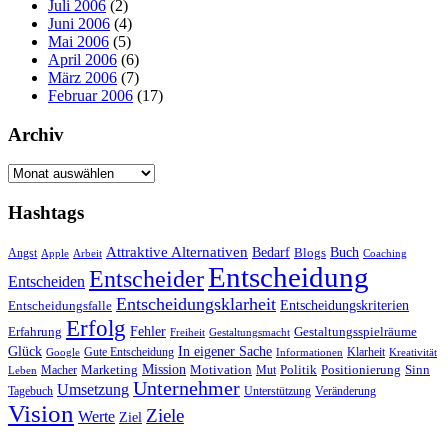
Juli 2006
(2)
Juni 2006
(4)
Mai 2006
(5)
April 2006
(6)
März 2006
(7)
Februar 2006
(17)
Archiv
Archiv
Hashtags
Attraktive Alternativen
Buch
Bedarf
Angst
Blogs
Apple
Arbeit
Coaching
Entscheidung
Entscheider
Entscheiden
Entscheidungsklarheit
Entscheidungskriterien
Entscheidungsfalle
Erfolg
Fehler
Erfahrung
Gestaltungsspielräume
Freiheit
Gestaltungsmacht
Glück
In eigener Sache
Gute Entscheidung
Klarheit
Google
Informationen
Kreativität
Mission
Marketing
Motivation
Politik
Positionierung
Sinn
Macher
Mut
Leben
Unternehmer
Umsetzung
Tagebuch
Unterstützung
Veränderung
Vision
Ziele
Werte
Ziel