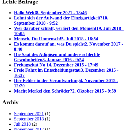
Letzte Beiträge
Hallo Welt!
8. September 2021 - 18:46
Lohnt sich der Aufwand der Einzigartigkeit?
10.
September 2018 - 9:52
Wer darüber schläft, verliert den Moment
19. Juli 2018 -
10:05
Mensch, Du Unmensch!
5. Juli 2018 - 16:54
Es kommt darauf an, was Du spielst
2. November 2017 -
8:40
Die Saat des Adipösen und andere schlechte
Gewohnheiten
8. Januar 2016 - 9:54
Freitagszitat No 1
4. Dezember 2015 - 17:49
Freie Fahrt im Entscheidungsstau
3. Dezember 2015 -
16:37
Der Fehler in der Verantwortung
4. November 2015 -
12:20
Macht Merkel den Schröder?
2. Oktober 2015 - 9:59
Archiv
September 2021
(1)
September 2018
(1)
Juli 2018
(2)
November 2017
(1)