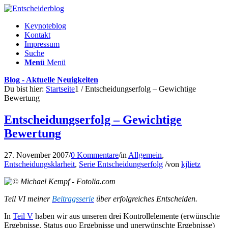
Keynoteblog
Kontakt
Impressum
Suche
Menü
Menü
Blog - Aktuelle Neuigkeiten
Du bist hier:
Startseite
1
/
Entscheidungserfolg – Gewichtige
Bewertung
Entscheidungserfolg – Gewichtige
Bewertung
27. November 2007
/
0 Kommentare
/
in
Allgemein
,
Entscheidungsklarheit
,
Serie Entscheidungserfolg
/
von
kjlietz
Teil VI meiner
Beitragsserie
über erfolgreiches Entscheiden.
In
Teil V
haben wir aus unseren drei Kontrollelemente (erwünschte
Ergebnisse, Status quo Ergebnisse und unerwünschte Ergebnisse)