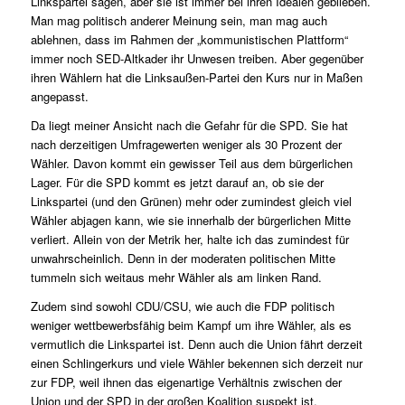
Linkspartei sagen, aber sie ist immer bei ihren Idealen geblieben.
Man mag politisch anderer Meinung sein, man mag auch
ablehnen, dass im Rahmen der „kommunistischen Plattform“
immer noch SED-Altkader ihr Unwesen treiben. Aber gegenüber
ihren Wählern hat die Linksaußen-Partei den Kurs nur in Maßen
angepasst.
Da liegt meiner Ansicht nach die Gefahr für die SPD. Sie hat
nach derzeitigen Umfragewerten weniger als 30 Prozent der
Wähler. Davon kommt ein gewisser Teil aus dem bürgerlichen
Lager. Für die SPD kommt es jetzt darauf an, ob sie der
Linkspartei (und den Grünen) mehr oder zumindest gleich viel
Wähler abjagen kann, wie sie innerhalb der bürgerlichen Mitte
verliert. Allein von der Metrik her, halte ich das zumindest für
unwahrscheinlich. Denn in der moderaten politischen Mitte
tummeln sich weitaus mehr Wähler als am linken Rand.
Zudem sind sowohl CDU/CSU, wie auch die FDP politisch
weniger wettbewerbsfähig beim Kampf um ihre Wähler, als es
vermutlich die Linkspartei ist. Denn auch die Union fährt derzeit
einen Schlingerkurs und viele Wähler bekennen sich derzeit nur
zur FDP, weil ihnen das eigenartige Verhältnis zwischen der
Union und der SPD in der großen Koalition suspekt ist.