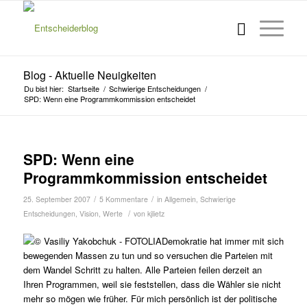
Blog - Aktuelle Neuigkeiten
Du bist hier:
Startseite
/
Schwierige Entscheidungen
/
SPD: Wenn eine Programmkommission entscheidet
s
SPD: Wenn eine
Programmkommission entscheidet
/
/
25. September 2007
5 Kommentare
in
Allgemein
,
Schwierige
/
Entscheidungen
,
Vision
,
Werte
von
kjlietz
Demokratie hat immer mit sich
bewegenden Massen zu tun und so versuchen die Parteien mit
dem Wandel Schritt zu halten. Alle Parteien feilen derzeit an
Ihren Programmen, weil sie feststellen, dass die Wähler sie nicht
mehr so mögen wie früher. Für mich persönlich ist der politische