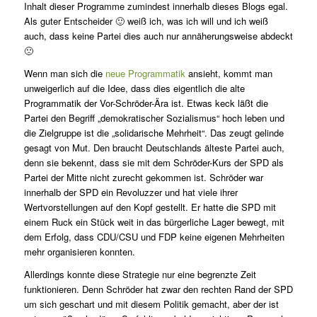
Inhalt dieser Programme zumindest innerhalb dieses Blogs egal.
Als guter Entscheider 🙂 weiß ich, was ich will und ich weiß
auch, dass keine Partei dies auch nur annäherungsweise abdeckt
🙁
Wenn man sich die
neue Programmatik
ansieht, kommt man
unweigerlich auf die Idee, dass dies eigentlich die alte
Programmatik der Vor-Schröder-Ära ist. Etwas keck läßt die
Partei den Begriff „demokratischer Sozialismus“ hoch leben und
die Zielgruppe ist die „solidarische Mehrheit“. Das zeugt gelinde
gesagt von Mut. Den braucht Deutschlands älteste Partei auch,
denn sie bekennt, dass sie mit dem Schröder-Kurs der SPD als
Partei der Mitte nicht zurecht gekommen ist. Schröder war
innerhalb der SPD ein Revoluzzer und hat viele ihrer
Wertvorstellungen auf den Kopf gestellt. Er hatte die SPD mit
einem Ruck ein Stück weit in das bürgerliche Lager bewegt, mit
dem Erfolg, dass CDU/CSU und FDP keine eigenen Mehrheiten
mehr organisieren konnten.
Allerdings konnte diese Strategie nur eine begrenzte Zeit
funktionieren. Denn Schröder hat zwar den rechten Rand der SPD
um sich geschart und mit diesem Politik gemacht, aber der ist