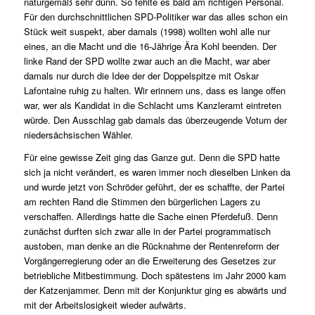
naturgemäß sehr dünn. So fehlte es bald am richtigen Personal.
Für den durchschnittlichen SPD-Politiker war das alles schon ein
Stück weit suspekt, aber damals (1998) wollten wohl alle nur
eines, an die Macht und die 16-Jährige Ära Kohl beenden. Der
linke Rand der SPD wollte zwar auch an die Macht, war aber
damals nur durch die Idee der der Doppelspitze mit Oskar
Lafontaine ruhig zu halten. Wir erinnern uns, dass es lange offen
war, wer als Kandidat in die Schlacht ums Kanzleramt eintreten
würde. Den Ausschlag gab damals das überzeugende Votum der
niedersächsischen Wähler.
Für eine gewisse Zeit ging das Ganze gut. Denn die SPD hatte
sich ja nicht verändert, es waren immer noch dieselben Linken da
und wurde jetzt von Schröder geführt, der es schaffte, der Partei
am rechten Rand die Stimmen den bürgerlichen Lagers zu
verschaffen. Allerdings hatte die Sache einen Pferdefuß. Denn
zunächst durften sich zwar alle in der Partei programmatisch
austoben, man denke an die Rücknahme der Rentenreform der
Vorgängerregierung oder an die Erweiterung des Gesetzes zur
betriebliche Mitbestimmung. Doch spätestens im Jahr 2000 kam
der Katzenjammer. Denn mit der Konjunktur ging es abwärts und
mit der Arbeitslosigkeit wieder aufwärts.