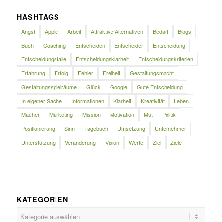
HASHTAGS
Angst
Apple
Arbeit
Attraktive Alternativen
Bedarf
Blogs
Buch
Coaching
Entscheiden
Entscheider
Entscheidung
Entscheidungsfalle
Entscheidungsklarheit
Entscheidungskriterien
Erfahrung
Erfolg
Fehler
Freiheit
Gestaltungsmacht
Gestaltungsspielräume
Glück
Google
Gute Entscheidung
In eigener Sache
Informationen
Klarheit
Kreativität
Leben
Macher
Marketing
Mission
Motivation
Mut
Politik
Positionierung
Sinn
Tagebuch
Umsetzung
Unternehmer
Unterstützung
Veränderung
Vision
Werte
Ziel
Ziele
KATEGORIEN
Kategorien