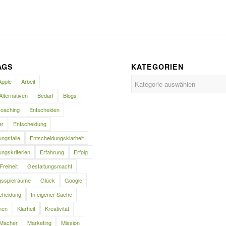
AGS
KATEGORIEN
Kategorien
Apple
Arbeit
Alternativen
Bedarf
Blogs
oaching
Entscheiden
er
Entscheidung
ngsfalle
Entscheidungsklarheit
ngskriterien
Erfahrung
Erfolg
Freiheit
Gestaltungsmacht
gsspielräume
Glück
Google
cheidung
In eigener Sache
nen
Klarheit
Kreativität
Macher
Marketing
Mission