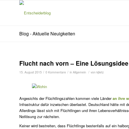
Blog - Aktuelle Neuigkeiten
Flucht nach vorn – Eine Lösungsidee
/
/
/
15. August 2015
0 Kommentare
in
Allgemein
von
kjlietz
Angesichts der Flüchtlingszahlen kommen viele Länder
an ihre w
Infrastruktur dafür inzwischen überlastet. Deutschland hätte mit d
Allerdings lässt sich mit Flüchtlingen und ihren Lebensverhältni
Notlösung zur nächsten.
Keiner wird bestreiten, dass Flüchtlinge bestenfalls auf ein halbo