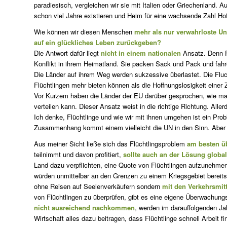
paradiesisch, vergleichen wir sie mit Italien oder Griechenland. A
schon viel Jahre existieren und Heim für eine wachsende Zahl Hof
Wie können wir diesen Menschen
mehr als nur verwahrloste Un
auf ein glückliches Leben zurückgeben?
Die Antwort dafür liegt
nicht in einem nationalen
Ansatz. Denn F
Konflikt in ihrem Heimatland. Sie packen Sack und Pack und fahr
Die Länder auf ihrem Weg werden sukzessive überlastet. Die Fluc
Flüchtlingen mehr bieten können als die Hoffnungslosigkeit einer Z
Vor Kurzem haben die Länder der EU darüber gesprochen, wie ma
verteilen kann. Dieser Ansatz weist in die richtige Richtung. Allerdi
Ich denke, Flüchtlinge und wie wir mit ihnen umgehen ist ein Prob
Zusammenhang kommt einem vielleicht die UN in den Sinn. Aber Fr
Aus meiner Sicht ließe sich das Flüchtlingsproblem
am besten ü
teilnimmt und davon profitiert,
sollte auch an der Lösung global
Land dazu verpflichten, eine Quote von Flüchtlingen aufzunehme
würden unmittelbar an den Grenzen zu einem Kriegsgebiet bereit
ohne Reisen auf Seelenverkäufern sondern
mit den Verkehrsmitt
von Flüchtlingen zu überprüfen, gibt es eine eigene Überwachungsb
nicht ausreichend nachkommen
, werden im darauffolgenden J
Wirtschaft alles dazu beitragen, dass Flüchtlinge schnell Arbeit f