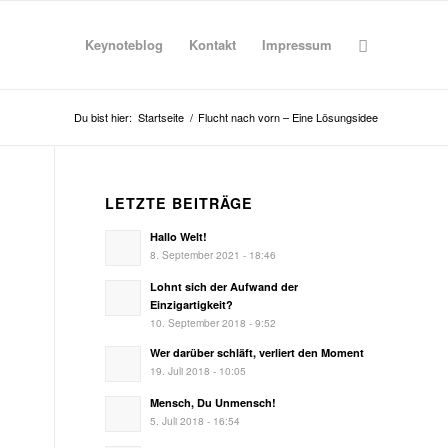
Keynoteblog
Kontakt
Impressum
Du bist hier:
Startseite
/
Flucht nach vorn – Eine Lösungsidee
LETZTE BEITRÄGE
Hallo Welt!
8. September 2021 - 18:46
Lohnt sich der Aufwand der
Einzigartigkeit?
10. September 2018 - 9:52
Wer darüber schläft, verliert den Moment
19. Juli 2018 - 10:05
Mensch, Du Unmensch!
5. Juli 2018 - 16:54