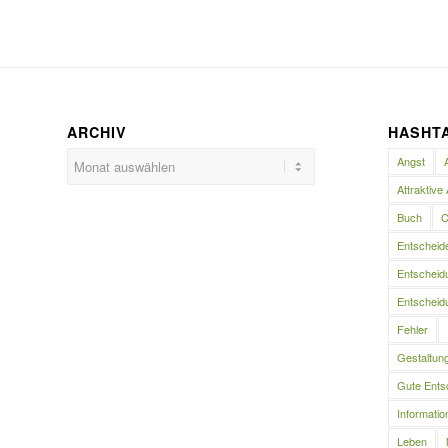
ARCHIV
HASHT
Angst
Attraktive 
Buch
C
Entscheid
Entscheidu
Entscheidu
Fehler
Gestaltun
Gute Ents
Informatio
Leben