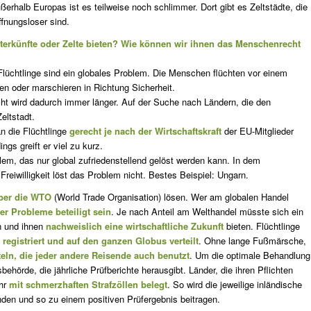
ußerhalb Europas ist es teilweise noch schlimmer. Dort gibt es Zeltstädte, die
fnungsloser sind.
terkünfte oder Zelte bieten? Wie können wir ihnen das Menschenrecht
lüchtlinge sind ein globales Problem. Die Menschen flüchten vor einem
en oder marschieren in Richtung Sicherheit.
ht wird dadurch immer länger. Auf der Suche nach Ländern, die den
eltstadt.
n die Flüchtlinge
gerecht je nach der Wirtschaftskraft
der EU-Mitglieder
ngs greift er viel zu kurz.
lem, das nur global zufriedenstellend gelöst werden kann. In dem
eiwilligkeit löst das Problem nicht. Bestes Beispiel: Ungarn.
ber die WTO
(World Trade Organisation) lösen. Wer am globalen Handel
er Probleme beteiligt sein
. Je nach Anteil am Welthandel müsste sich ein
n und ihnen
nachweislich eine wirtschaftliche Zukunft
bieten. Flüchtlinge
s
registriert und auf den ganzen Globus verteilt
. Ohne lange Fußmärsche,
eln, die jeder andere Reisende auch benutzt
. Um die optimale Behandlung
ehörde, die jährliche Prüfberichte herausgibt. Länder, die ihren Pflichten
ahr
mit schmerzhaften Strafzöllen belegt
. So wird die jeweilige inländische
inden und so zu einem positiven Prüfergebnis beitragen.