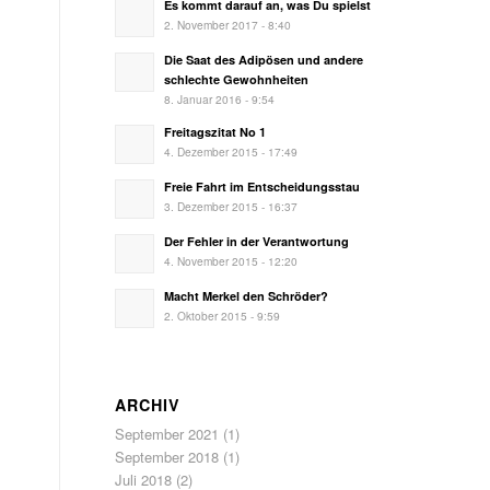
Es kommt darauf an, was Du spielst
2. November 2017 - 8:40
Die Saat des Adipösen und andere
schlechte Gewohnheiten
8. Januar 2016 - 9:54
Freitagszitat No 1
4. Dezember 2015 - 17:49
Freie Fahrt im Entscheidungsstau
3. Dezember 2015 - 16:37
Der Fehler in der Verantwortung
4. November 2015 - 12:20
Macht Merkel den Schröder?
2. Oktober 2015 - 9:59
ARCHIV
September 2021
(1)
September 2018
(1)
Juli 2018
(2)