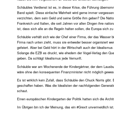
Schäubles Verdienst ist es, in dieser Krise, die Führung übernom
Band spielt. Diese einfache Wahrheit wird gerne immer vergessen
verzichten, dem sein Geld und seine Größe ihm geben? Die Nationa
Frankreich und Italien, die seit Jahren vor allen Dingen ihre nat
ist, dass sich alle an die Regeln halten sollen, die Europa sich 
Schäuble verhält sich wie der Chef einer Firma, der das Wasser b
Firma nach unten zieht, muss sie entweder besser organisiert we
gefeiert. Aber bei Geld hört in der Wirtschaft auch der Idealismus 
Solange die EZB es druckt, wie ehedem der Vogel-Verlag den Que
geben. Da schlägt Idealismus jede Vernunft.
Schäuble war am Wochenende der Kindergärtner, der dem Lausbub 
wäre ohne den konsequenten Finanzminister nicht möglich gewes
Es ist wirklich kein Zufall, dass Schäuble den Chuck Norris gibt.
geschaffen haben. Was die Idealisten der nachfolgenden Generat
schaut.
Einen europäischen Kindergarten der Politik hatten sich die Arch
Im Übrigen bin ich der Meinung, das ein #Grexit unvermeidlich ist