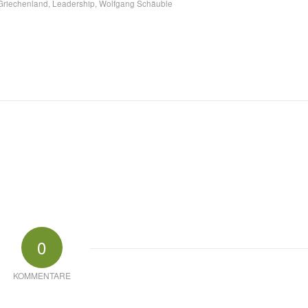
Griechenland
,
Leadership
,
Wolfgang Schäuble
0
KOMMENTARE