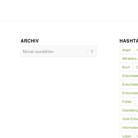
ARCHIV
HASHT
Angst
Attraktive 
Buch
C
Entscheid
Entscheidu
Entscheidu
Fehler
Gestaltun
Gute Ents
Informatio
Leben