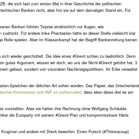
B, die sich fast zum ersten Mal in ihrer Geschichte der politischen
griechischen Banken nicht, aber fror sie auf dem damaligen Stand ein. Für
senen Banken führten Tsipras eindrücklich vor Augen, wie
zudrückt. Für andere linke Phantasten hätte an dieser Stelle vielleicht klar
e Rolle spielen. Aber im Klassenkampf hat der Begriff Bankenrettung keinen
sich wieder geschüttelt. Die Idee eines #Grexit schien zu bedrohlich. Denn
ein gutes Argument, wissen wir doch, wo uns der Nicht-#Grexit geführt hat: 3
nern gebaut, sondern von visionären Nachkriegspolitikern. Ihr Erbe verwaltet
asten-Spielchen der üblichen Art sehen würden. Das Papier, das Griechenland
ischer Kommission und IWF so vorformuliert
, dass eben diese drei es am
nis vorstellten. Aber sie hatten ihre Rechnung ohne Wolfgang Schäuble
litiker die Europarty mit seinem #Grexit-Plan und kompromissloser Härte
, Krugman und andere mit Dreck beworfen. Einen Putsch (#Thisisacoup)