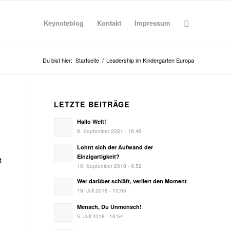
Keynoteblog
Kontakt
Impressum
Du bist hier:
Startseite
/
Leadership im Kindergarten Europa
LETZTE BEITRÄGE
Hallo Welt!
8. September 2021 - 18:46
Lohnt sich der Aufwand der
Einzigartigkeit?
t
10. September 2018 - 9:52
Wer darüber schläft, verliert den Moment
19. Juli 2018 - 10:05
Mensch, Du Unmensch!
5. Juli 2018 - 16:54