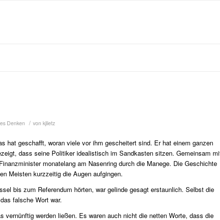
/
hes Denken
von
kjlietz
as hat geschafft, woran viele vor ihm gescheitert sind. Er hat einem ganzen
ezeigt, dass seine Politiker idealistisch im Sandkasten sitzen. Gemeinsam mi
re Finanzminister monatelang am Nasenring durch die Manege. Die Geschichte
n Meisten kurzzeitig die Augen aufgingen.
ssel bis zum Referendum hörten, war gelinde gesagt erstaunlich. Selbst die
 das falsche Wort war.
as vernünftig werden ließen. Es waren auch nicht die netten Worte, dass die