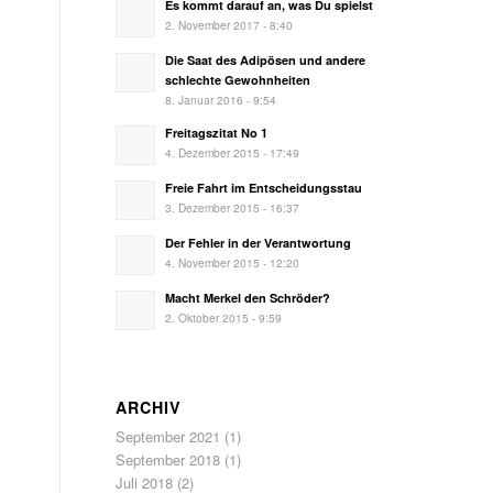
Es kommt darauf an, was Du spielst
2. November 2017 - 8:40
Die Saat des Adipösen und andere
schlechte Gewohnheiten
8. Januar 2016 - 9:54
Freitagszitat No 1
4. Dezember 2015 - 17:49
Freie Fahrt im Entscheidungsstau
3. Dezember 2015 - 16:37
Der Fehler in der Verantwortung
4. November 2015 - 12:20
Macht Merkel den Schröder?
2. Oktober 2015 - 9:59
ARCHIV
September 2021
(1)
September 2018
(1)
Juli 2018
(2)