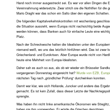
Hand noch immer ausgestreckt sei. Es war vor allen Dingen die EZ
Vereinnahmung widersetzte. Zwar strich sie die Nothilfen für die 
Mario Draghi war das schon ein Salto über den eigenen Schatten.
Die folgenden Kapitalverkehrskontrollen mit wochenlang geschlos
die Situation aussieht, wenn Europa nicht nachsichtig beide Augen 
werden können, dass Banken auch für einfache Leute eine wichtig
Platz.
Nach der Schreckwoche hatten die Idealisten unter den Europäern 
niemand weiß, wo uns das letztlich hinführen wird. Das ist zwar k
Griechenland- und Eurokrisen. Aber Europa wurde nicht von Hardli
heute eine Mehrheit von Europa-Idealisten.
Daher sah es auch so aus, als ob wir wieder ein Brüsseler Sandk
vergangenen Donnerstag eingereicht hat?
Wurde von EZB, Europä
nächsten Tag nach „gründlicher Prüfung“ durchwinken konnten.
Damit war klar, wie sich Hollande, Juncker und andere das Ergeb
gemacht. Es ist kein Zufall, dass dieser Letzte der Nachkriegspo
sprengte.
Was haben ihn nicht linke amerikanische Ökonomen wie Stieglitz
haben sie ihm vorgeworfen. Er würde die Griechen demütigen.