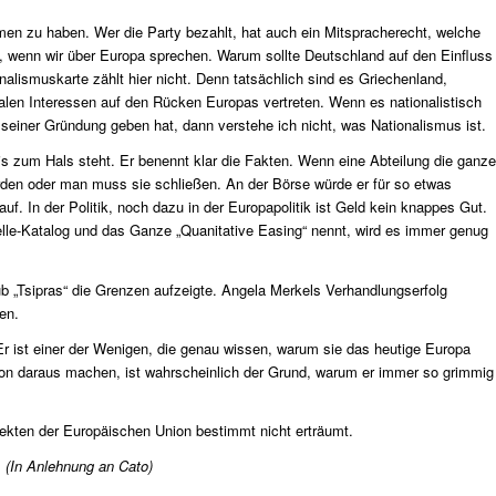
men zu haben. Wer die Party bezahlt, hat auch ein Mitspracherecht, welche
, wenn wir über Europa sprechen. Warum sollte Deutschland auf den Einfluss
lismuskarte zählt hier nicht. Denn tatsächlich sind es Griechenland,
ionalen Interessen auf den Rücken Europas vertreten. Wenn es nationalistisch
zu seiner Gründung geben hat, dann verstehe ich nicht, was Nationalismus ist.
is zum Hals steht. Er benennt klar die Fakten. Wenn eine Abteilung die ganze
rden oder man muss sie schließen. An der Börse würde er für so etwas
auf. In der Politik, noch dazu in der Europapolitik ist Geld kein knappes Gut.
lle-Katalog und das Ganze „Quanitative Easing“ nennt, wird es immer genug
„Tsipras“ die Grenzen aufzeigte. Angela Merkels Verhandlungserfolg
en.
 Er ist einer der Wenigen, die genau wissen, warum sie das heutige Europa
ion daraus machen, ist wahrscheinlich der Grund, warum er immer so grimmig
itekten der Europäischen Union bestimmt nicht erträumt.
.
(In Anlehnung an Cato)