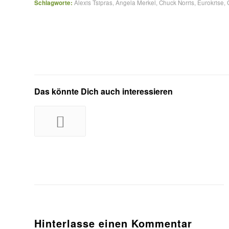
Schlagworte:
Alexis Tsipras
,
Angela Merkel
,
Chuck Norris
,
Eurokrise
,
Das könnte Dich auch interessieren
Hinterlasse einen Kommentar