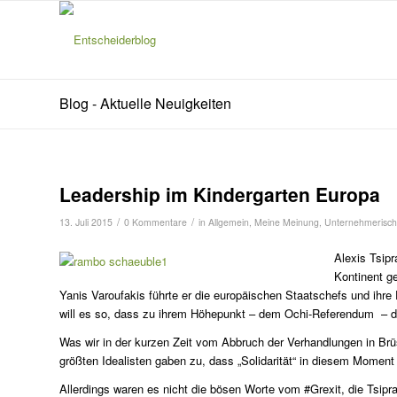
Blog - Aktuelle Neuigkeiten
Leadership im Kindergarten Europa
/
/
13. Juli 2015
0 Kommentare
in
Allgemein
,
Meine Meinung
,
Unternehmerisc
Alexis Tsipr
Kontinent g
Yanis Varoufakis führte er die europäischen Staatschefs und ih
will es so, dass zu ihrem Höhepunkt – dem Ochi-Referendum – de
Was wir in der kurzen Zeit vom Abbruch der Verhandlungen in Brü
größten Idealisten gaben zu, dass „Solidarität“ in diesem Moment
Allerdings waren es nicht die bösen Worte vom #Grexit, die Tsipr