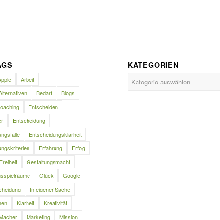
AGS
KATEGORIEN
Kategorien
Apple
Arbeit
Alternativen
Bedarf
Blogs
oaching
Entscheiden
er
Entscheidung
ngsfalle
Entscheidungsklarheit
ngskriterien
Erfahrung
Erfolg
Freiheit
Gestaltungsmacht
gsspielräume
Glück
Google
cheidung
In eigener Sache
nen
Klarheit
Kreativität
Macher
Marketing
Mission