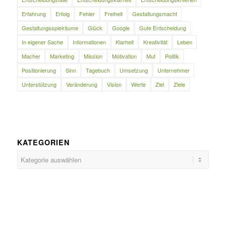
Erfahrung
Erfolg
Fehler
Freiheit
Gestaltungsmacht
Gestaltungsspielräume
Glück
Google
Gute Entscheidung
In eigener Sache
Informationen
Klarheit
Kreativität
Leben
Macher
Marketing
Mission
Motivation
Mut
Politik
Positionierung
Sinn
Tagebuch
Umsetzung
Unternehmer
Unterstützung
Veränderung
Vision
Werte
Ziel
Ziele
KATEGORIEN
Kategorien