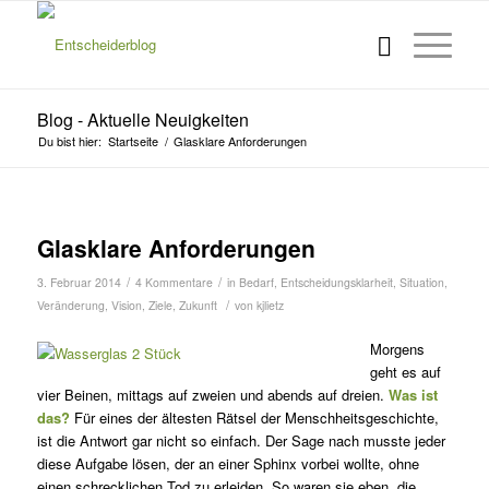
Blog - Aktuelle Neuigkeiten
Du bist hier:
Startseite
/
Glasklare Anforderungen
Glasklare Anforderungen
/
/
3. Februar 2014
4 Kommentare
in
Bedarf
,
Entscheidungsklarheit
,
Situation
,
/
Veränderung
,
Vision
,
Ziele
,
Zukunft
von
kjlietz
Morgens
geht es auf
vier Beinen, mittags auf zweien und abends auf dreien.
Was ist
das?
Für eines der ältesten Rätsel der Menschheitsgeschichte,
ist die Antwort gar nicht so einfach. Der Sage nach musste jeder
diese Aufgabe lösen, der an einer Sphinx vorbei wollte, ohne
einen schrecklichen Tod zu erleiden. So waren sie eben, die