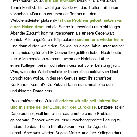
Entscheider wollen
nur ein Problem
lösen. Vielleicht einen
Terminkonflikt. Ein wichtiger Kunde will das Treffen mit Ihnen
vorziehen. »Dann muss eben der Termin mit dem
Webdienstleister platzen!«
Ist das Problem gelöst, setzen wir
einen Haken dran
und die Sache interessiert uns nicht länger.
Aber die Zukunft kommt irgendwann als unsere Gegenwart
zurück. Alle ungelösten Teilprobleme
suchen uns wieder heim
.
Und dann dürfen wir leiden. So wie ich einige Jahre unter meiner
Entscheidung für ein HP Convertible gelitten habe. Noch heute
zucke ich nervös zusammen, wenn der Notebook-Lüfter
eines Kollegen beim Hochfahren kurz auf voller Leistung jault.
Was, wenn der Webdienstleister Ihnen einen exklusiven Deal
vorschlagen wollte, in dessen Genuss jetzt Ihr schärfster
Konkurrent kommt? Die Zukunft kann manchmal eine sehr
unduldsame Dame sein.
Problemlöser ohne Zukunft
erleben wir alle seit Jahren live
und in Farbe bei der „Lösung“ der Eurokrise
. Letztere ist ein
Dauerbrenner, weil immer nur das unmittelbarste Problem
gelöst wird. Besser wäre es, eine ursachengerechte Lösung zu
finden, die das Thema für alle Zukunft von der Agenda
nimmt. Aber was würden Angela Merkel und ihre Kollegen dann