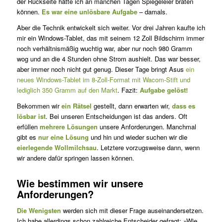
der Rückseite hätte ich an manchen Tagen Spiegeleier braten
können.
Es war eine unlösbare Aufgabe
– damals.
Aber die Technik entwickelt sich weiter. Vor drei Jahren kaufte ich
mir ein Windows-Tablet, das mit seinem 12 Zoll Bildschirm immer
noch verhältnismäßig wuchtig war, aber nur noch 980 Gramm
wog und an die 4 Stunden ohne Strom aushielt. Das war besser,
aber immer noch nicht gut genug. Dieser Tage bringt Asus
ein
neues Windows-Tablet im 8-Zoll-Format mit Wacom-Stift und
lediglich 350 Gramm auf den Markt
. Fazit:
Aufgabe gelöst!
Bekommen wir
ein Rätsel
gestellt, dann erwarten wir,
dass es
lösbar ist
. Bei unseren Entscheidungen ist das anders. Oft
erfüllen
mehrere Lösungen
unsere Anforderungen. Manchmal
gibt es
nur eine Lösung
und hin und wieder suchen wir die
eierlegende Wollmilchsau
. Letztere vorzugsweise dann, wenn
wir andere dafür springen lassen können.
Wie bestimmen wir unsere
Anforderungen?
Die Wenigsten
werden sich mit dieser Frage auseinandersetzen.
Ich habe allerdings schon zahlreiche Entscheider gefragt: »Wie