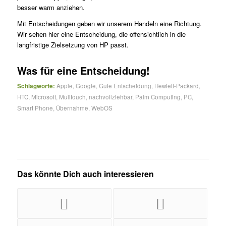
besser warm anziehen.
Mit Entscheidungen geben wir unserem Handeln eine Richtung.
Wir sehen hier eine Entscheidung, die offensichtlich in die
langfristige Zielsetzung von HP passt.
Was für eine Entscheidung!
Schlagworte:
Apple
,
Google
,
Gute Entscheidung
,
Hewlett-Packard
,
HTC
,
Microsoft
,
Mulitouch
,
nachvollziehbar
,
Palm Computing
,
PC
,
Smart Phone
,
Übernahme
,
WebOS
Das könnte Dich auch interessieren