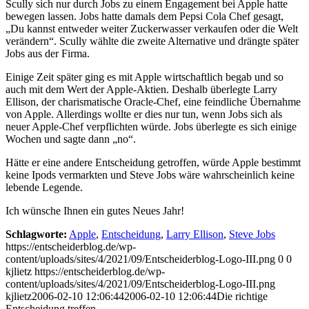
Scully sich nur durch Jobs zu einem Engagement bei Apple hatte
bewegen lassen. Jobs hatte damals dem Pepsi Cola Chef gesagt,
„Du kannst entweder weiter Zuckerwasser verkaufen oder die Welt
verändern“. Scully wählte die zweite Alternative und drängte später
Jobs aus der Firma.
Einige Zeit später ging es mit Apple wirtschaftlich begab und so
auch mit dem Wert der Apple-Aktien. Deshalb überlegte Larry
Ellison, der charismatische Oracle-Chef, eine feindliche Übernahme
von Apple. Allerdings wollte er dies nur tun, wenn Jobs sich als
neuer Apple-Chef verpflichten würde. Jobs überlegte es sich einige
Wochen und sagte dann „no“.
Hätte er eine andere Entscheidung getroffen, würde Apple bestimmt
keine Ipods vermarkten und Steve Jobs wäre wahrscheinlich keine
lebende Legende.
Ich wünsche Ihnen ein gutes Neues Jahr!
Schlagworte:
Apple
,
Entscheidung
,
Larry Ellison
,
Steve Jobs
https://entscheiderblog.de/wp-
content/uploads/sites/4/2021/09/Entscheiderblog-Logo-III.png
0
0
kjlietz
https://entscheiderblog.de/wp-
content/uploads/sites/4/2021/09/Entscheiderblog-Logo-III.png
kjlietz
2006-02-10 12:06:44
2006-02-10 12:06:44
Die richtige
Entscheidung treffen