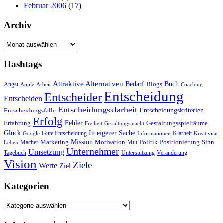
Februar 2006
(17)
Archiv
Archiv
Hashtags
Attraktive Alternativen
Buch
Bedarf
Angst
Blogs
Apple
Arbeit
Coaching
Entscheidung
Entscheider
Entscheiden
Entscheidungsklarheit
Entscheidungskriterien
Entscheidungsfalle
Erfolg
Fehler
Erfahrung
Gestaltungsspielräume
Freiheit
Gestaltungsmacht
Glück
In eigener Sache
Gute Entscheidung
Klarheit
Google
Informationen
Kreativität
Mission
Marketing
Motivation
Politik
Positionierung
Sinn
Macher
Mut
Leben
Unternehmer
Umsetzung
Tagebuch
Unterstützung
Veränderung
Vision
Ziele
Werte
Ziel
Kategorien
Kategorien