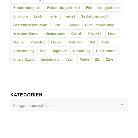
Entscheidungsfalle
Entscheidungsklarheit
Entscheidungskriterien
Erfahrung
Erfolg
Fehler
Freiheit
Gestaltungsmacht
Gestaltungsspielräume
Glück
Google
Gute Entscheidung
In eigener Sache
Informationen
Klarheit
Kreativität
Leben
Macher
Marketing
Mission
Motivation
Mut
Politik
Positionierung
Sinn
Tagebuch
Umsetzung
Unternehmer
Unterstützung
Veränderung
Vision
Werte
Ziel
Ziele
KATEGORIEN
Kategorien