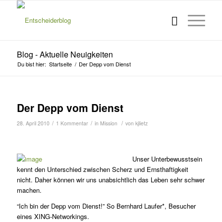
Blog - Aktuelle Neuigkeiten
Du bist hier:
Startseite
/
Der Depp vom Dienst
Der Depp vom Dienst
/
/
/
28. April 2010
1 Kommentar
in
Mission
von
kjlietz
Unser Unterbewusstsein
kennt den Unterschied zwischen Scherz und Ernsthaftigkeit
nicht. Daher können wir uns unabsichtlich das Leben sehr schwer
machen.
“Ich bin der Depp vom Dienst!” So Bernhard Laufer*, Besucher
eines XING-Networkings.