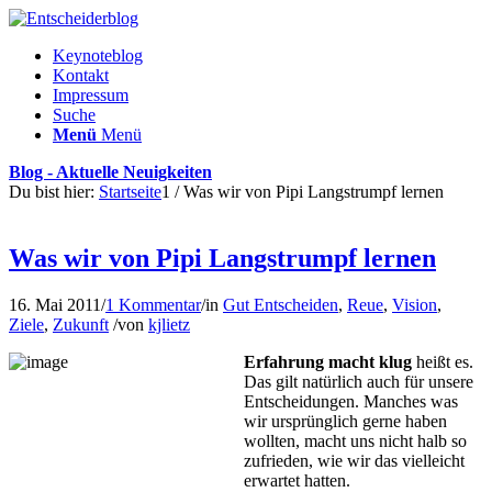
Keynoteblog
Kontakt
Impressum
Suche
Menü
Menü
Blog - Aktuelle Neuigkeiten
Du bist hier:
Startseite
1
/
Was wir von Pipi Langstrumpf lernen
Was wir von Pipi Langstrumpf lernen
16. Mai 2011
/
1 Kommentar
/
in
Gut Entscheiden
,
Reue
,
Vision
,
Ziele
,
Zukunft
/
von
kjlietz
Erfahrung macht klug
heißt es.
Das gilt natürlich auch für unsere
Entscheidungen. Manches was
wir ursprünglich gerne haben
wollten, macht uns nicht halb so
zufrieden, wie wir das vielleicht
erwartet hatten.