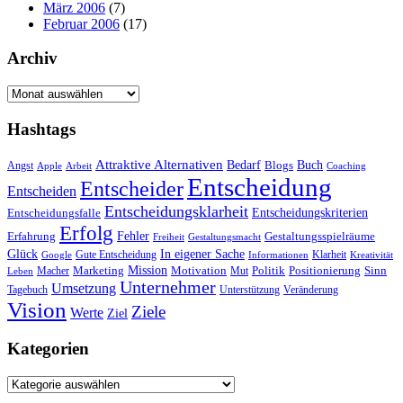
März 2006
(7)
Februar 2006
(17)
Archiv
Archiv
Hashtags
Attraktive Alternativen
Buch
Bedarf
Angst
Blogs
Apple
Arbeit
Coaching
Entscheidung
Entscheider
Entscheiden
Entscheidungsklarheit
Entscheidungskriterien
Entscheidungsfalle
Erfolg
Fehler
Erfahrung
Gestaltungsspielräume
Freiheit
Gestaltungsmacht
Glück
In eigener Sache
Gute Entscheidung
Klarheit
Google
Informationen
Kreativität
Mission
Marketing
Motivation
Politik
Positionierung
Sinn
Macher
Mut
Leben
Unternehmer
Umsetzung
Tagebuch
Unterstützung
Veränderung
Vision
Ziele
Werte
Ziel
Kategorien
Kategorien