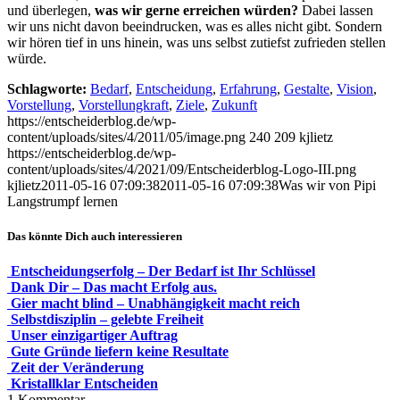
und überlegen,
was wir gerne erreichen würden?
Dabei lassen
wir uns nicht davon beeindrucken, was es alles nicht gibt. Sondern
wir hö­ren tief in uns hinein, was uns selbst zutiefst zufrieden stellen
würde.
Schlagworte:
Bedarf
,
Entscheidung
,
Erfahrung
,
Gestalte
,
Vision
,
Vorstellung
,
Vorstellungkraft
,
Ziele
,
Zukunft
https://entscheiderblog.de/wp-
content/uploads/sites/4/2011/05/image.png
240
209
kjlietz
https://entscheiderblog.de/wp-
content/uploads/sites/4/2021/09/Entscheiderblog-Logo-III.png
kjlietz
2011-05-16 07:09:38
2011-05-16 07:09:38
Was wir von Pipi
Langstrumpf lernen
Das könnte Dich auch interessieren
Entscheidungserfolg – Der Bedarf ist Ihr Schlüssel
Dank Dir – Das macht Erfolg aus.
Gier macht blind – Unabhängigkeit macht reich
Selbstdisziplin – gelebte Freiheit
Unser einzigartiger Auftrag
Gute Gründe liefern keine Resultate
Zeit der Veränderung
Kristallklar Entscheiden
1
Kommentar