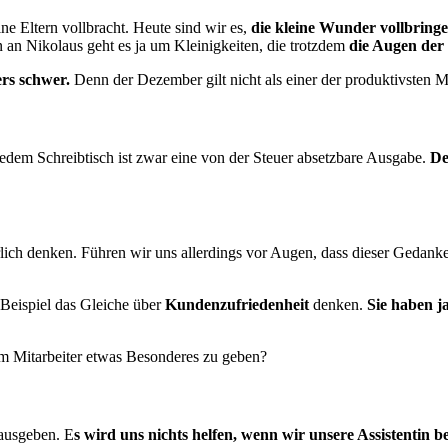
 Eltern vollbracht. Heute sind wir es,
die kleine Wunder vollbring
 an Nikolaus geht es ja um Kleinigkeiten, die trotzdem
die Augen der
rs schwer.
Denn der Dezember gilt nicht als einer der produktivsten M
dem Schreibtisch ist zwar eine von der Steuer absetzbare Ausgabe.
De
lich den­ken. Führen wir uns allerdings vor Augen, dass dieser Gedank
Bei­spiel das Gleiche über
Kundenzufriedenheit
denken.
Sie haben j
 Mit­arbeiter etwas Besonderes zu geben?
dausgeben. E
s wird uns nichts helfen, wenn wir unsere Assisten­tin 