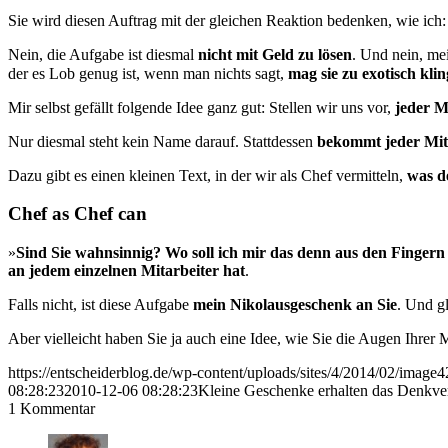
Sie wird diesen Auftrag mit der gleichen Reaktion bedenken, wie ich: 
Nein, die Aufgabe ist diesmal
nicht mit Geld zu lösen
. Und nein, me
der es Lob genug ist, wenn man nichts sagt,
mag sie zu exotisch kli
Mir selbst gefällt folgende Idee ganz gut: Stellen wir uns vor,
jeder M
Nur diesmal steht kein Name darauf. Stattdessen
bekommt jeder Mit­a
Dazu gibt es einen kleinen Text, in der wir als Chef vermitteln,
was de
Chef as Chef can
»
Sind Sie wahnsinnig? Wo soll ich mir das denn aus den Fingern
an jedem einzelnen Mitarbeiter hat
.
Falls nicht, ist diese Aufgabe
mein Nikolausgeschenk an Sie
. Und g
Aber vielleicht haben Sie ja auch eine Idee, wie Sie die Augen Ihrer
https://entscheiderblog.de/wp-content/uploads/sites/4/2014/02/image
08:28:23
2010-12-06 08:28:23
Kleine Geschenke erhalten das Denkv
1
Kommentar