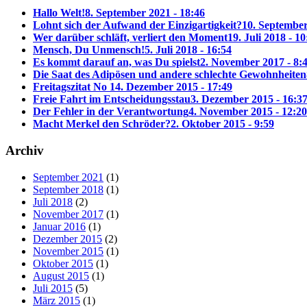
Hallo Welt!
8. September 2021 - 18:46
Lohnt sich der Aufwand der Einzigartigkeit?
10. September
Wer darüber schläft, verliert den Moment
19. Juli 2018 - 10
Mensch, Du Unmensch!
5. Juli 2018 - 16:54
Es kommt darauf an, was Du spielst
2. November 2017 - 8:
Die Saat des Adipösen und andere schlechte Gewohnheiten
Freitagszitat No 1
4. Dezember 2015 - 17:49
Freie Fahrt im Entscheidungsstau
3. Dezember 2015 - 16:3
Der Fehler in der Verantwortung
4. November 2015 - 12:20
Macht Merkel den Schröder?
2. Oktober 2015 - 9:59
Archiv
September 2021
(1)
September 2018
(1)
Juli 2018
(2)
November 2017
(1)
Januar 2016
(1)
Dezember 2015
(2)
November 2015
(1)
Oktober 2015
(1)
August 2015
(1)
Juli 2015
(5)
März 2015
(1)