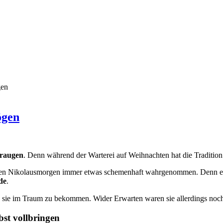
gen
ögen
r­augen
. Denn während der War­terei auf Weihnachten hat die Tradition 
 den Nikolausmorgen immer etwas schemenhaft wahrgenommen. Denn e
de
.
, sie im Traum zu bekommen. Wider Erwarten waren sie allerdings noc
st vollbringen