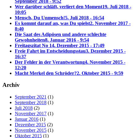
September 2018 - 9:52
Wer darüber schläft, verliert den Moment
19. Juli 2018 -
10:05
Mensch, Du Unmensch!
5. Juli 2018 - 16:54
Es kommt darauf an, was Du spielst
2. November 2017 -
8:40
Die Saat des Adipösen und andere schlechte
Gewohnheiten
8. Januar 2016 - 9:54
Freitagszitat No 1
4. Dezember 2015 - 17:49
Freie Fahrt im Entscheidungsstau
3. Dezember 2015 -
16:37
Der Fehler in der Verantwortung
4. November 2015 -
12:20
Macht Merkel den Schröder?
2. Oktober 2015 - 9:59
Archiv
September 2021
(1)
September 2018
(1)
Juli 2018
(2)
November 2017
(1)
Januar 2016
(1)
Dezember 2015
(2)
November 2015
(1)
Oktober 2015
(1)