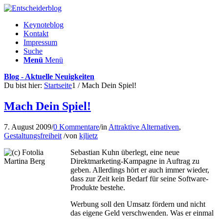
Keynoteblog
Kontakt
Impressum
Suche
Menü
Menü
Blog - Aktuelle Neuigkeiten
Du bist hier:
Startseite
1
/
Mach Dein Spiel!
Mach Dein Spiel!
7. August 2009
/
0 Kommentare
/
in
Attraktive Alternativen
,
Gestaltungsfreiheit
/
von
kjlietz
Sebastian Kuhn überlegt, eine neue
Direktmarketing-Kampagne in Auftrag zu
geben. Allerdings hört er auch immer wieder,
dass zur Zeit kein Bedarf für seine Software-
Produkte bestehe.
Werbung soll den Umsatz fördern und nicht
das eigene Geld verschwenden. Was er einmal