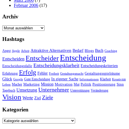
März 2006
(7)
Februar 2006
(17)
Archiv
Archiv
Hashtags
Attraktive Alternativen
Buch
Bedarf
Angst
Blogs
Apple
Arbeit
Coaching
Entscheidung
Entscheider
Entscheiden
Entscheidungsklarheit
Entscheidungskriterien
Entscheidungsfalle
Erfolg
Fehler
Erfahrung
Gestaltungsspielräume
Freiheit
Gestaltungsmacht
Glück
In eigener Sache
Gute Entscheidung
Klarheit
Google
Informationen
Kreativität
Mission
Marketing
Motivation
Politik
Positionierung
Sinn
Macher
Mut
Leben
Unternehmer
Umsetzung
Tagebuch
Unterstützung
Veränderung
Vision
Ziele
Werte
Ziel
Kategorien
Kategorien