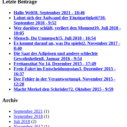
Letzte Beiträge
Hallo Welt!
8. September 2021 - 18:46
Lohnt sich der Aufwand der Einzigartigkeit?
10.
September 2018 - 9:52
Wer darüber schläft, verliert den Moment
19. Juli 2018 -
10:05
Mensch, Du Unmensch!
5. Juli 2018 - 16:54
Es kommt darauf an, was Du spielst
2. November 2017 -
8:40
Die Saat des Adipösen und andere schlechte
Gewohnheiten
8. Januar 2016 - 9:54
Freitagszitat No 1
4. Dezember 2015 - 17:49
Freie Fahrt im Entscheidungsstau
3. Dezember 2015 -
16:37
Der Fehler in der Verantwortung
4. November 2015 -
12:20
Macht Merkel den Schröder?
2. Oktober 2015 - 9:59
Archiv
September 2021
(1)
September 2018
(1)
Juli 2018
(2)
November 2017
(1)