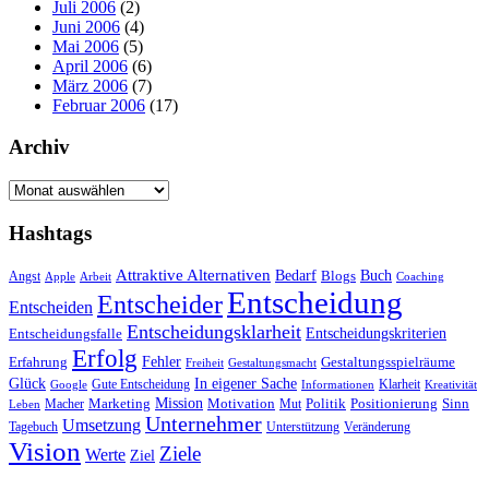
Juli 2006
(2)
Juni 2006
(4)
Mai 2006
(5)
April 2006
(6)
März 2006
(7)
Februar 2006
(17)
Archiv
Archiv
Hashtags
Attraktive Alternativen
Buch
Bedarf
Angst
Blogs
Apple
Arbeit
Coaching
Entscheidung
Entscheider
Entscheiden
Entscheidungsklarheit
Entscheidungskriterien
Entscheidungsfalle
Erfolg
Fehler
Erfahrung
Gestaltungsspielräume
Freiheit
Gestaltungsmacht
Glück
In eigener Sache
Gute Entscheidung
Klarheit
Google
Informationen
Kreativität
Mission
Marketing
Motivation
Politik
Positionierung
Sinn
Macher
Mut
Leben
Unternehmer
Umsetzung
Tagebuch
Unterstützung
Veränderung
Vision
Ziele
Werte
Ziel