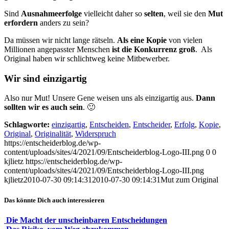
Sind
Ausnahmeerfolge
vielleicht daher so
selten
, weil sie den
Mut
erfordern
anders zu sein?
Da müssen wir nicht lange rätseln.
Als eine Kopie
von vielen
Millionen angepasster Menschen
ist die Konkurrenz groß
. Als
Original haben wir schlichtweg keine Mitbewerber.
Wir sind einzigartig
Also nur Mut! Unsere Gene weisen uns als einzigartig aus.
Dann
sollten wir es auch sein
. 🙂
Schlagworte:
einzigartig
,
Entscheiden
,
Entscheider
,
Erfolg
,
Kopie
,
Original
,
Originalität
,
Widerspruch
https://entscheiderblog.de/wp-
content/uploads/sites/4/2021/09/Entscheiderblog-Logo-III.png
0
0
kjlietz
https://entscheiderblog.de/wp-
content/uploads/sites/4/2021/09/Entscheiderblog-Logo-III.png
kjlietz
2010-07-30 09:14:31
2010-07-30 09:14:31
Mut zum Original
Das könnte Dich auch interessieren
Die Macht der unscheinbaren Entscheidungen