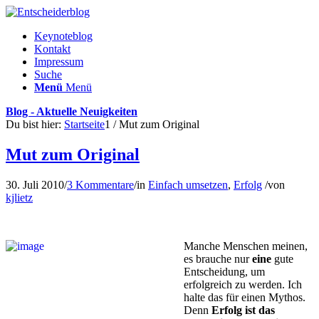
Keynoteblog
Kontakt
Impressum
Suche
Menü
Menü
Blog - Aktuelle Neuigkeiten
Du bist hier:
Startseite
1
/
Mut zum Original
Mut zum Original
30. Juli 2010
/
3 Kommentare
/
in
Einfach umsetzen
,
Erfolg
/
von
kjlietz
Manche Menschen meinen,
es brauche nur
eine
gute
Ent­schei­dung, um
erfolgreich zu werden. Ich
halte das für ei­nen Mythos.
Denn
Erfolg ist das