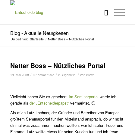
Blog - Aktuelle Neuigkeiten
Du bist hier:
Startseite
/
Netter Boss – Nützliches Portal
Netter Boss – Nützliches Portal
/
/
/
19. Mai 2008
0 Kommentare
in
Allgemein
von
kjlietz
Vielleicht haben Sie es gesehen:
Im Seminarportal
werde ich
gerade als
der „Entscheiderpapst“
vermarktet. 🙂
Als mich Lutz Lochner, der Gründer und Betreiber von Europas
größtem Seminarportal für den Mittelstand ansprach, ob wir nicht
einmal was zusammen machen wollten, war ich sofort Feuer und
Flamme. Lutz wollte etwas für seine Kunden tun und ich freue