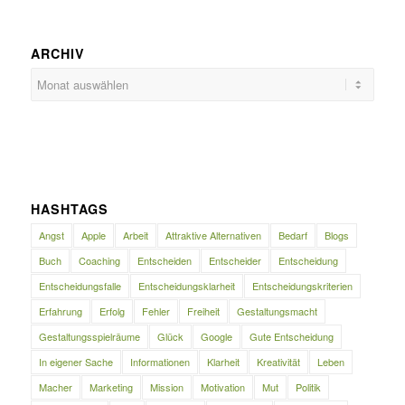
ARCHIV
HASHTAGS
Angst
Apple
Arbeit
Attraktive Alternativen
Bedarf
Blogs
Buch
Coaching
Entscheiden
Entscheider
Entscheidung
Entscheidungsfalle
Entscheidungsklarheit
Entscheidungskriterien
Erfahrung
Erfolg
Fehler
Freiheit
Gestaltungsmacht
Gestaltungsspielräume
Glück
Google
Gute Entscheidung
In eigener Sache
Informationen
Klarheit
Kreativität
Leben
Macher
Marketing
Mission
Motivation
Mut
Politik