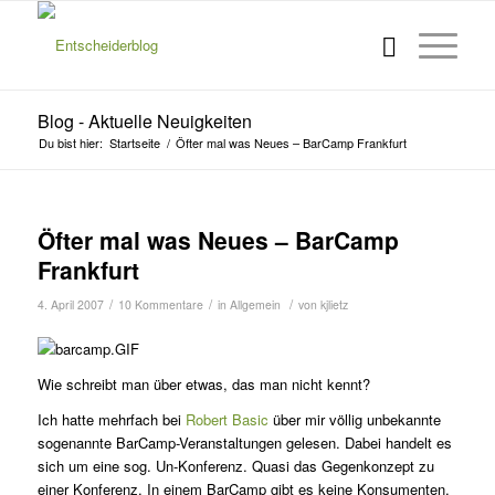
Blog - Aktuelle Neuigkeiten
Du bist hier:
Startseite
/
Öfter mal was Neues – BarCamp Frankfurt
s
Öfter mal was Neues – BarCamp
Frankfurt
/
/
/
4. April 2007
10 Kommentare
in
Allgemein
von
kjlietz
Wie schreibt man über etwas, das man nicht kennt?
Ich hatte mehrfach bei
Robert Basic
über mir völlig unbekannte
sogenannte BarCamp-Veranstaltungen gelesen. Dabei handelt es
sich um eine sog. Un-Konferenz. Quasi das Gegenkonzept zu
einer Konferenz. In einem BarCamp gibt es keine Konsumenten,