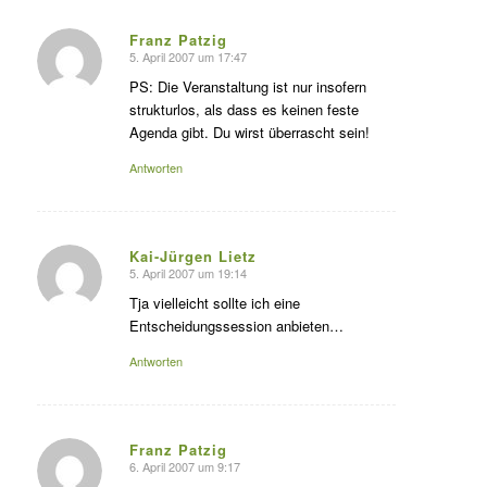
Franz Patzig
5. April 2007 um 17:47
s
agte:
PS: Die Veranstaltung ist nur insofern
strukturlos, als dass es keinen feste
Agenda gibt. Du wirst überrascht sein!
Antworten
Kai-Jürgen Lietz
5. April 2007 um 19:14
s
agte:
Tja vielleicht sollte ich eine
Entscheidungssession anbieten…
Antworten
Franz Patzig
6. April 2007 um 9:17
s