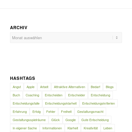
ARCHIV
HASHTAGS
Angst
Apple
Arbeit
Attraktive Alternativen
Bedarf
Blogs
Buch
Coaching
Entscheiden
Entscheider
Entscheidung
Entscheidungsfalle
Entscheidungsklarheit
Entscheidungskriterien
Erfahrung
Erfolg
Fehler
Freiheit
Gestaltungsmacht
Gestaltungsspielräume
Glück
Google
Gute Entscheidung
In eigener Sache
Informationen
Klarheit
Kreativität
Leben