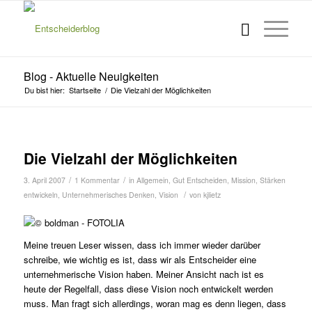
Blog - Aktuelle Neuigkeiten
Du bist hier:
Startseite
/
Die Vielzahl der Möglichkeiten
s
Die Vielzahl der Möglichkeiten
/
/
3. April 2007
1 Kommentar
in
Allgemein
,
Gut Entscheiden
,
Mission
,
Stärken
/
entwickeln
,
Unternehmerisches Denken
,
Vision
von
kjlietz
Meine treuen Leser wissen, dass ich immer wieder darüber
schreibe, wie wichtig es ist, dass wir als Entscheider eine
unternehmerische Vision haben. Meiner Ansicht nach ist es
heute der Regelfall, dass diese Vision noch entwickelt werden
muss. Man fragt sich allerdings, woran mag es denn liegen, dass