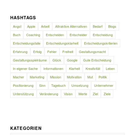
HASHTAGS
Angst
Apple
Arbeit
Attraktive Alternativen
Bedarf
Blogs
Buch
Coaching
Entscheiden
Entscheider
Entscheidung
Entscheidungsfalle
Entscheidungsklarheit
Entscheidungskriterien
Erfahrung
Erfolg
Fehler
Freiheit
Gestaltungsmacht
Gestaltungsspielräume
Glück
Google
Gute Entscheidung
In eigener Sache
Informationen
Klarheit
Kreativität
Leben
Macher
Marketing
Mission
Motivation
Mut
Politik
Positionierung
Sinn
Tagebuch
Umsetzung
Unternehmer
Unterstützung
Veränderung
Vision
Werte
Ziel
Ziele
KATEGORIEN