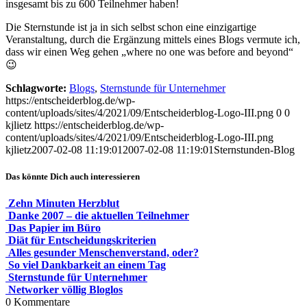
insgesamt bis zu 600 Teilnehmer haben!
Die Sternstunde ist ja in sich selbst schon eine einzigartige
Veranstaltung, durch die Ergänzung mittels eines Blogs vermute ich,
dass wir einen Weg gehen „where no one was before and beyond“
😉
Schlagworte:
Blogs
,
Sternstunde für Unternehmer
https://entscheiderblog.de/wp-
content/uploads/sites/4/2021/09/Entscheiderblog-Logo-III.png
0
0
kjlietz
https://entscheiderblog.de/wp-
content/uploads/sites/4/2021/09/Entscheiderblog-Logo-III.png
kjlietz
2007-02-08 11:19:01
2007-02-08 11:19:01
Sternstunden-Blog
Das könnte Dich auch interessieren
Zehn Minuten Herzblut
Danke 2007 – die aktuellen Teilnehmer
Das Papier im Büro
Diät für Entscheidungskriterien
Alles gesunder Menschenverstand, oder?
So viel Dankbarkeit an einem Tag
Sternstunde für Unternehmer
Networker völlig Bloglos
0
Kommentare