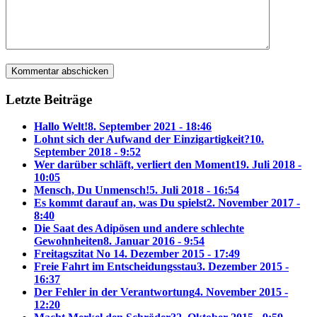
Letzte Beiträge
Hallo Welt!
8. September 2021 - 18:46
Lohnt sich der Aufwand der Einzigartigkeit?
10.
September 2018 - 9:52
Wer darüber schläft, verliert den Moment
19. Juli 2018 -
10:05
Mensch, Du Unmensch!
5. Juli 2018 - 16:54
Es kommt darauf an, was Du spielst
2. November 2017 -
8:40
Die Saat des Adipösen und andere schlechte
Gewohnheiten
8. Januar 2016 - 9:54
Freitagszitat No 1
4. Dezember 2015 - 17:49
Freie Fahrt im Entscheidungsstau
3. Dezember 2015 -
16:37
Der Fehler in der Verantwortung
4. November 2015 -
12:20