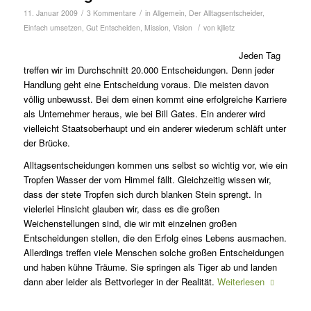
/
/
11. Januar 2009
3 Kommentare
in
Allgemein
,
Der Alltagsentscheider
,
/
Einfach umsetzen
,
Gut Entscheiden
,
Mission
,
Vision
von
kjlietz
Jeden Tag
treffen wir im Durchschnitt 20.000 Entscheidungen. Denn jeder
Handlung geht eine Entscheidung voraus. Die meisten davon
völlig unbewusst. Bei dem einen kommt eine erfolgreiche Karriere
als Unternehmer heraus, wie bei Bill Gates. Ein anderer wird
vielleicht Staatsoberhaupt und ein anderer wiederum schläft unter
der Brücke.
Alltagsentscheidungen kommen uns selbst so wichtig vor, wie ein
Tropfen Wasser der vom Himmel fällt. Gleichzeitig wissen wir,
dass der stete Tropfen sich durch blanken Stein sprengt. In
vielerlei Hinsicht glauben wir, dass es die großen
Weichenstellungen sind, die wir mit einzelnen großen
Entscheidungen stellen, die den Erfolg eines Lebens ausmachen.
Allerdings treffen viele Menschen solche großen Entscheidungen
und haben kühne Träume. Sie springen als Tiger ab und landen
dann aber leider als Bettvorleger in der Realität.
Weiterlesen