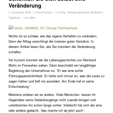
Veränderung
/
/
2. Dezember 2009
3 Kommentare
in
Erfolg
,
Gestaltungsfreiheit
,
Motivation
,
/
Tagebuch
von
kjlietz
Nichts ist so schwer, wie das eigene Verhalten zu verändern.
Denn der Alltag verschlingt die meisten guten Vorsätze. In
diesem Artikel lesen Sie, wie Sie trotzdem die Veränderung
schaffen.
Vor kurzem konnten wir die Lebensgeschichte von Reinhard
Mohn im Fernsehen sehen. Darin beschreibt ein langjähriger
Begleitung den Unternehmer so: “Er war eine echte
Führungspersönlichkeit. Er hörte sich immer an, was die Leute zu
sagen hatten und ließ sie ausreden. Am Ende traf er seine
Entscheidung.”
Meistens erleben wir es anders. Viele Menschen lassen ihr
Gegenüber seine Gedankengänge nicht zuende bringen und
unterbrechen ihn schon lange vorher. Vielleicht hat sich der eine
oder andere gedacht, “das mache ich ab jetzt auch”.