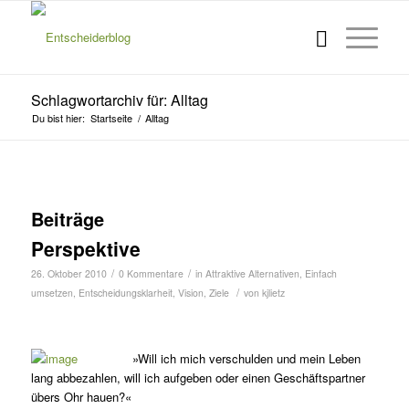
Schlagwortarchiv für: Alltag
Du bist hier:
Startseite
/
Alltag
Beiträge
Perspektive
/
/
26. Oktober 2010
0 Kommentare
in
Attraktive Alternativen
,
Einfach
/
umsetzen
,
Entscheidungsklarheit
,
Vision
,
Ziele
von
kjlietz
»Will ich mich verschulden und mein Leben
lang ab­bezahlen, will ich aufgeben oder einen Geschäfts­part­ner
übers Ohr hauen?«