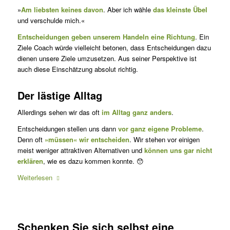
»
Am liebsten keines davon
. Aber ich wähle
das klein­ste Übel
und ver­schulde mich.«
Entscheidungen geben unserem Handeln eine Rich­tung
. Ein
Ziele Coach würde vielleicht betonen, dass Entscheidungen dazu
dienen unsere Ziele umzuset­zen. Aus seiner Perspektive ist
auch diese Ein­schät­zung absolut richtig.
Der lästige Alltag
Allerdings sehen wir das oft
im Alltag ganz anders
.
Entscheidungen stellen uns dann
vor ganz eigene Probleme
.
Denn oft
»müssen« wir entscheiden
. Wir stehen vor einigen
meist weniger attraktiven Alternativen und
können uns gar nicht
erklären
, wie es dazu kommen konnte. 😯
Weiterlesen
Schenken Sie sich selbst eine