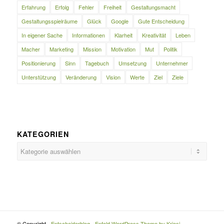
Erfahrung
Erfolg
Fehler
Freiheit
Gestaltungsmacht
Gestaltungsspielräume
Glück
Google
Gute Entscheidung
In eigener Sache
Informationen
Klarheit
Kreativität
Leben
Macher
Marketing
Mission
Motivation
Mut
Politik
Positionierung
Sinn
Tagebuch
Umsetzung
Unternehmer
Unterstützung
Veränderung
Vision
Werte
Ziel
Ziele
KATEGORIEN
Kategorien
© Copyright -
Entscheiderblog
-
Enfold WordPress Theme by Kriesi