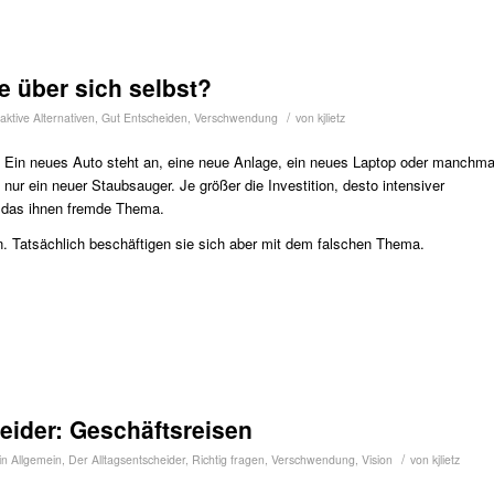
te über sich selbst?
/
raktive Alternativen
,
Gut Entscheiden
,
Verschwendung
von
kjlietz
Ein neues Auto steht an, eine neue Anlage, ein neues Laptop oder manchma
nur ein neuer Staubsauger. Je größer die Investition, desto intensiver
n das ihnen fremde Thema.
. Tatsächlich beschäftigen sie sich aber mit dem falschen Thema.
eider: Geschäftsreisen
/
in
Allgemein
,
Der Alltagsentscheider
,
Richtig fragen
,
Verschwendung
,
Vision
von
kjlietz