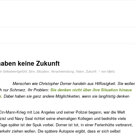
haben keine Zukunft
/
in
Selbstwertgefühl
,
Sinn
,
Situation
,
Verschwendung
,
Vision
,
Zukunft
von
kjlietz
Menschen wie Christopher Dorner handeln aus Hilflosigkeit. Sie wolle
ch nur Schmerz. Ihr Problem:
Sie denken nicht über ihre Situation hinaus
k
. Dabei haben sie ganz andere Möglichkeiten, wenn sie langfristig denken
in-Mann-Krieg mit Los Angeles und seiner Polizei begann, war die Welt
izist und Navy Seal richtet seine ehemaligen Kollegen und bedrohte viele
ge später ist der Spuk vorbei. Dorner ist tot, in einer Ferienhütte verbrannt,
erkehr ziehen wollen. Die spätere Autopsie ergibt, dass er sich selbst