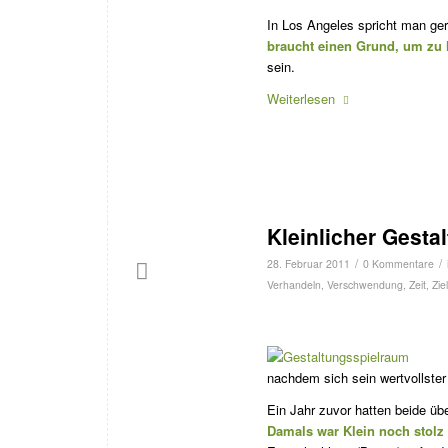
In Los Angeles spricht man ge
braucht einen Grund, um zu
sein.
Weiterlesen
Kleinlicher Gesta
/
/
28. Februar 2011
0 Kommentare
Verhandeln
,
Verschwendung
,
Zeit
,
Zie
nachdem sich sein wert­vollster
Ein Jahr zuvor hatten beide übe
Damals war Klein noch stolz 