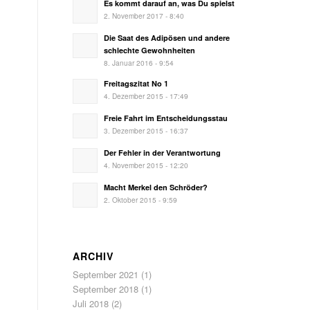
Es kommt darauf an, was Du spielst
2. November 2017 - 8:40
Die Saat des Adipösen und andere
schlechte Gewohnheiten
8. Januar 2016 - 9:54
Freitagszitat No 1
4. Dezember 2015 - 17:49
Freie Fahrt im Entscheidungsstau
3. Dezember 2015 - 16:37
Der Fehler in der Verantwortung
4. November 2015 - 12:20
Macht Merkel den Schröder?
2. Oktober 2015 - 9:59
ARCHIV
September 2021
(1)
September 2018
(1)
Juli 2018
(2)