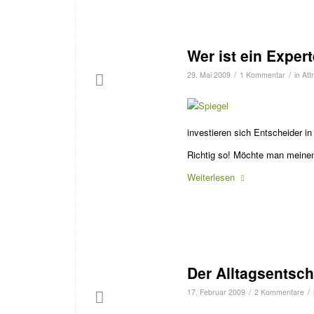
Wer ist ein Exper
/
/
29. Mai 2009
1 Kommentar
in
Att
investieren sich Entscheider i
Richtig so! Möchte man meinen
Weiterlesen
Der Alltagsentsch
/
/
17. Februar 2009
2 Kommentare