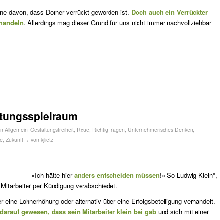
rne davon, dass Dorner verrückt geworden ist.
Doch auch ein Verrückter
 handeln
. Allerdings mag dieser Grund für uns nicht immer nachvollziehbar
ltungsspielraum
in
Allgemein
,
Gestaltungsfreiheit
,
Reue
,
Richtig fragen
,
Unternehmerisches Denken
,
/
le
,
Zukunft
von
kjlietz
»Ich hätte hier
anders ent­scheiden müssen
!« So Ludwig Klein*,
 Mitarbeiter per Kündi­gung verabschiedet.
r eine Lohnerhöhung oder alternativ über eine Erfolgsbeteiligung verhandelt.
darauf gewesen, dass sein Mitarbeiter klein bei gab
und sich mit einer