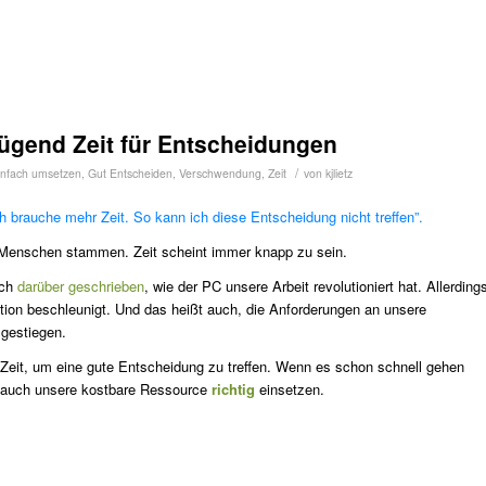
ügend Zeit für Entscheidungen
/
infach umsetzen
,
Gut Entscheiden
,
Verschwendung
,
Zeit
von
kjlietz
ch brauche mehr Zeit. So kann ich diese Entscheidung nicht treffen”.
 Menschen stammen. Zeit scheint immer knapp zu sein.
och
darüber geschrieben
, wie der PC unsere Arbeit revolutioniert hat. Allerding
ion beschleunigt. Und das heißt auch, die Anforderungen an unsere
 gestiegen.
Zeit, um eine gute Entscheidung zu treffen. Wenn es schon schnell gehen
ngs auch unsere kostbare Ressource
richtig
einsetzen.