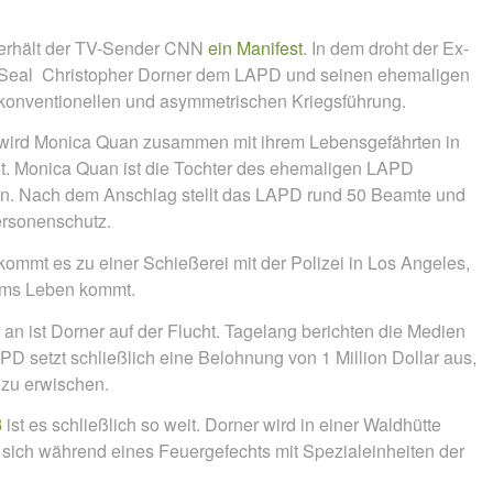
erhält der TV-Sender CNN
ein Manifest
. In dem droht der Ex-
y Seal Christopher Dorner dem LAPD und seinen ehemaligen
nkonventionellen und asymmetrischen Kriegsführung.
wird Monica Quan zusammen mit ihrem Lebensgefährten in
tet. Monica Quan ist die Tochter des ehemaligen LAPD
n. Nach dem Anschlag stellt das LAPD rund 50 Beamte und
ersonenschutz.
kommt es zu einer Schießerei mit der Polizei in Los Angeles,
ums Leben kommt.
an ist Dorner auf der Flucht. Tagelang berichten die Medien
PD setzt schließlich eine Belohnung von 1 Million Dollar aus,
 zu erwischen.
3
ist es schließlich so weit. Dorner wird in einer Waldhütte
t sich während eines Feuergefechts mit Spezialeinheiten der