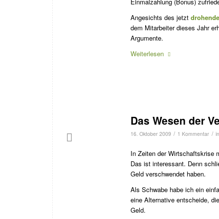
Einmalzahlung (Bonus) zufried
Angesichts des jetzt
drohende
dem Mitarbeiter dieses Jahr erh
Argumente.
Weiterlesen
Das Wesen der V
/
/
16. Oktober 2009
1 Kommentar
i
In Zeiten der Wirtschaftskrise
Das ist interessant. Denn schl
Geld verschwendet haben.
Als Schwabe habe ich ein einf
eine Alternative entscheide, d
Geld.