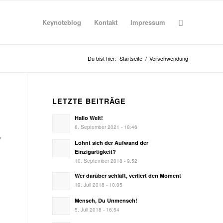
Keynoteblog
Kontakt
Impressum
Du bist hier:
Startseite
/
Verschwendung
LETZTE BEITRÄGE
Hallo Welt!
8. September 2021 - 18:46
n
Lohnt sich der Aufwand der
Einzigartigkeit?
10. September 2018 - 9:52
Wer darüber schläft, verliert den Moment
19. Juli 2018 - 10:05
Mensch, Du Unmensch!
5. Juli 2018 - 16:54