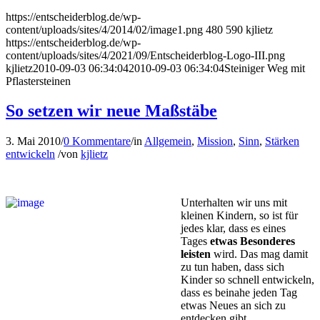
https://entscheiderblog.de/wp-
content/uploads/sites/4/2014/02/image1.png
480
590
kjlietz
https://entscheiderblog.de/wp-
content/uploads/sites/4/2021/09/Entscheiderblog-Logo-III.png
kjlietz
2010-09-03 06:34:04
2010-09-03 06:34:04
Steiniger Weg mit
Pflastersteinen
So setzen wir neue Maßstäbe
3. Mai 2010
/
0 Kommentare
/
in
Allgemein
,
Mission
,
Sinn
,
Stärken
entwickeln
/
von
kjlietz
Unterhalten wir uns mit
kleinen Kindern, so ist für
jedes klar, dass es eines
Tages
etwas Besonderes
leisten
wird. Das mag damit
zu tun haben, dass sich
Kinder so schnell ent­wickeln,
dass es beinahe jeden Tag
etwas Neues an sich zu
entdecken gibt.