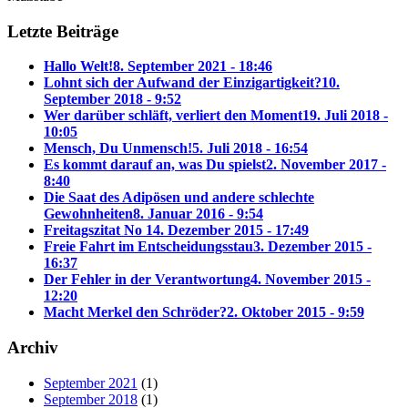
Letzte Beiträge
Hallo Welt!
8. September 2021 - 18:46
Lohnt sich der Aufwand der Einzigartigkeit?
10.
September 2018 - 9:52
Wer darüber schläft, verliert den Moment
19. Juli 2018 -
10:05
Mensch, Du Unmensch!
5. Juli 2018 - 16:54
Es kommt darauf an, was Du spielst
2. November 2017 -
8:40
Die Saat des Adipösen und andere schlechte
Gewohnheiten
8. Januar 2016 - 9:54
Freitagszitat No 1
4. Dezember 2015 - 17:49
Freie Fahrt im Entscheidungsstau
3. Dezember 2015 -
16:37
Der Fehler in der Verantwortung
4. November 2015 -
12:20
Macht Merkel den Schröder?
2. Oktober 2015 - 9:59
Archiv
September 2021
(1)
September 2018
(1)