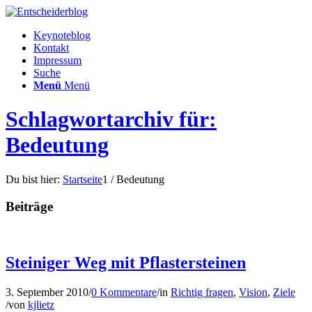
Keynoteblog
Kontakt
Impressum
Suche
Menü
Menü
Schlagwortarchiv für:
Bedeutung
Du bist hier:
Startseite
1
/
Bedeutung
Beiträge
Steiniger Weg mit Pflastersteinen
3. September 2010
/
0 Kommentare
/
in
Richtig fragen
,
Vision
,
Ziele
/
von
kjlietz