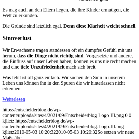
Es mag auch an den Eltern liegen, die ihre Kinder ermutigen, die
Welt zu erkunden.
Die Gründe sind letztlich egal.
Denn diese Klarheit weicht schnell
.
Sinnverlust
Wir Erwachsene tragen stattdessen oft ein dumpfes Gefühl mit uns
herum, dass
die Dinge nicht richtig sind
. Vorgesetzte und andere,
die Einfluss auf unser Leben haben, können es uns nie recht machen
und eine
tiefe Unzufriedenheit
mach sich breit.
Was fehlt ist oft ganz einfach. Wir suchen den Sinn in unserem
Leben uns können ihn in den Spuren die wir hinterlassen nicht
erkennen.
Weiterlesen
https://entscheiderblog.de/wp-
content/uploads/sites/4/2021/09/Entscheiderblog-Logo-III.png
0
0
kjlietz
https://entscheiderblog.de/wp-
content/uploads/sites/4/2021/09/Entscheiderblog-Logo-III.png
kjlietz
2010-05-03 10:20:32
2010-05-03 10:20:32
So setzen wir neue
Maßstäbe