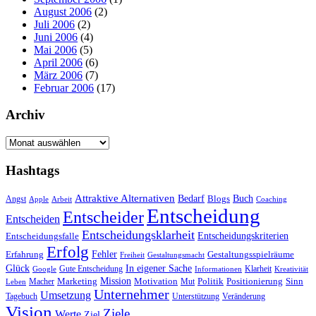
August 2006
(2)
Juli 2006
(2)
Juni 2006
(4)
Mai 2006
(5)
April 2006
(6)
März 2006
(7)
Februar 2006
(17)
Archiv
Archiv
Hashtags
Attraktive Alternativen
Buch
Bedarf
Angst
Blogs
Apple
Arbeit
Coaching
Entscheidung
Entscheider
Entscheiden
Entscheidungsklarheit
Entscheidungskriterien
Entscheidungsfalle
Erfolg
Fehler
Erfahrung
Gestaltungsspielräume
Freiheit
Gestaltungsmacht
Glück
In eigener Sache
Gute Entscheidung
Klarheit
Google
Informationen
Kreativität
Mission
Marketing
Motivation
Politik
Positionierung
Sinn
Macher
Mut
Leben
Unternehmer
Umsetzung
Tagebuch
Unterstützung
Veränderung
Vision
Ziele
Werte
Ziel