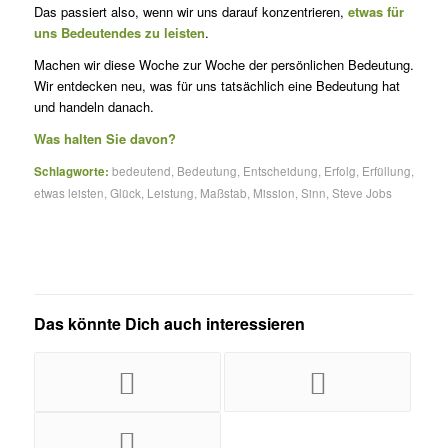
Das passiert also, wenn wir uns darauf konzentrieren,
etwas für
uns Bedeutendes zu leisten
.
Machen wir diese Woche zur Woche der persönlichen Bedeutung.
Wir entdecken neu, was für uns tatsächlich eine Bedeutung hat
und handeln danach.
Was halten Sie davon?
Schlagworte:
bedeutend
,
Bedeutung
,
Entscheidung
,
Erfolg
,
Erfüllung
,
etwas leisten
,
Glück
,
Leistung
,
Maßstab
,
Mission
,
Sinn
,
Steve Jobs
Das könnte Dich auch interessieren