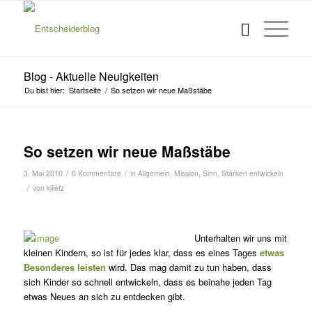
Blog - Aktuelle Neuigkeiten
Du bist hier:
Startseite
/
So setzen wir neue Maßstäbe
So setzen wir neue Maßstäbe
/
/
3. Mai 2010
0 Kommentare
in
Allgemein
,
Mission
,
Sinn
,
Stärken entwickeln
/
von
kjlietz
Unterhalten wir uns mit
kleinen Kindern, so ist für jedes klar, dass es eines Tages
etwas
Besonderes leisten
wird. Das mag damit zu tun haben, dass
sich Kinder so schnell ent­wickeln, dass es beinahe jeden Tag
etwas Neues an sich zu entdecken gibt.