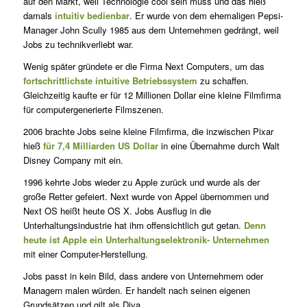
auf den Markt, weil Technologie cool sein muss und das hieß
damals
intuitiv bedienbar
. Er wurde von dem ehemaligen Pepsi-
Manager John Scully 1985 aus dem Unternehmen gedrängt, weil
Jobs zu technikverliebt war.
Wenig später gründete er die Firma Next Computers, um das
fortschrittlichste intuitive Betriebssystem
zu schaffen.
Gleichzeitig kaufte er für 12 Millionen Dollar eine kleine Filmfirma
für computergenerierte Filmszenen.
2006 brachte Jobs seine kleine Filmfirma, die inzwischen Pixar
hieß
für 7,4 Milliarden US Dollar
in eine Übernahme durch Walt
Disney Company mit ein.
1996 kehrte Jobs wieder zu Apple zurück und wurde als der
große Retter gefeiert. Next wurde von Appel übernommen und
Next OS heißt heute OS X. Jobs Ausflug in die
Unterhaltungsindustrie hat ihm offensichtlich gut getan.
Denn
heute ist Apple ein Unterhaltungselektronik- Unternehmen
mit einer Computer-Herstellung.
Jobs passt in kein Bild, dass andere von Unternehmern oder
Managern malen würden. Er handelt nach seinen eigenen
Grundsätzen und gilt als Diva.