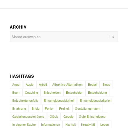
ARCHIV
HASHTAGS
Angst
Apple
Arbeit
Attraktive Alternativen
Bedarf
Blogs
Buch
Coaching
Entscheiden
Entscheider
Entscheidung
Entscheidungsfalle
Entscheidungsklarheit
Entscheidungskriterien
Erfahrung
Erfolg
Fehler
Freiheit
Gestaltungsmacht
Gestaltungsspielräume
Glück
Google
Gute Entscheidung
In eigener Sache
Informationen
Klarheit
Kreativität
Leben