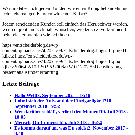
Warum daher nicht jeden Kunden wie einen König behandeln und
jeden ehemaligen Kunden wie einen Kaiser?
Jedem scheidenden Kunden soll einfach das Herz schwer werden,
wenn er geht und sich bald wünschen, wieder so zuvorkommend
behandelt zu werden wie bei Ihnen.
https://entscheiderblog.de/wp-
content/uploads/sites/4/2021/09/Entscheiderblog-Logo-III.png
0
0
kjlietz
https://entscheiderblog.de/wp-
content/uploads/sites/4/2021/09/Entscheiderblog-Logo-III.png
kjlietz
2006-02-10 12:02:53
2006-02-10 12:02:53
Dienstleistung
besteht aus Kundenerfahrung
Letzte Beiträge
Hallo Welt!
8. September 2021 - 18:46
Lohnt sich der Aufwand der Einzigartigkeit?
10.
September 2018 - 9:52
Wer darüber schläft, verliert den Moment
19. Juli 2018 -
10:05
Mensch, Du Unmensch!
5. Juli 2018 - 16:54
Es kommt darauf an, was Du spielst
2. November 2017 -
8:40