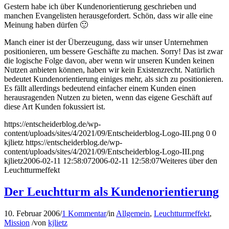
Gestern habe ich über Kundenorientierung geschrieben und
manchen Evangelisten herausgefordert. Schön, dass wir alle eine
Meinung haben dürfen 🙂
Manch einer ist der Überzeugung, dass wir unser Unternehmen
positionieren, um bessere Geschäfte zu machen. Sorry! Das ist zwar
die logische Folge davon, aber wenn wir unseren Kunden keinen
Nutzen anbieten können, haben wir kein Existenzrecht. Natürlich
bedeutet Kundenorientierung einiges mehr, als sich zu positionieren.
Es fällt allerdings bedeutend einfacher einem Kunden einen
herausragenden Nutzen zu bieten, wenn das eigene Geschäft auf
diese Art Kunden fokussiert ist.
https://entscheiderblog.de/wp-
content/uploads/sites/4/2021/09/Entscheiderblog-Logo-III.png
0
0
kjlietz
https://entscheiderblog.de/wp-
content/uploads/sites/4/2021/09/Entscheiderblog-Logo-III.png
kjlietz
2006-02-11 12:58:07
2006-02-11 12:58:07
Weiteres über den
Leuchtturmeffekt
Der Leuchtturm als Kundenorientierung
10. Februar 2006
/
1 Kommentar
/
in
Allgemein
,
Leuchtturmeffekt
,
Mission
/
von
kjlietz