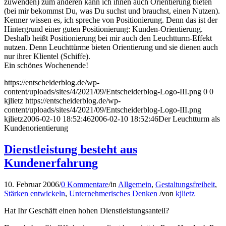
zuwenden) zum anderen kann ich ihnen auch Orientierung bieten
(bei mir bekommst Du, was Du suchst und brauchst, einen Nutzen).
Kenner wissen es, ich spreche von Positionierung. Denn das ist der
Hintergrund einer guten Positionierung: Kunden-Orientierung.
Deshalb heißt Positionierung bei mir auch den Leuchtturm-Effekt
nutzen. Denn Leuchttürme bieten Orientierung und sie dienen auch
nur ihrer Klientel (Schiffe).
Ein schönes Wochenende!
https://entscheiderblog.de/wp-
content/uploads/sites/4/2021/09/Entscheiderblog-Logo-III.png
0
0
kjlietz
https://entscheiderblog.de/wp-
content/uploads/sites/4/2021/09/Entscheiderblog-Logo-III.png
kjlietz
2006-02-10 18:52:46
2006-02-10 18:52:46
Der Leuchtturm als
Kundenorientierung
Dienstleistung besteht aus
Kundenerfahrung
10. Februar 2006
/
0 Kommentare
/
in
Allgemein
,
Gestaltungsfreiheit
,
Stärken entwickeln
,
Unternehmerisches Denken
/
von
kjlietz
Hat Ihr Geschäft einen hohen Dienstleistungsanteil?