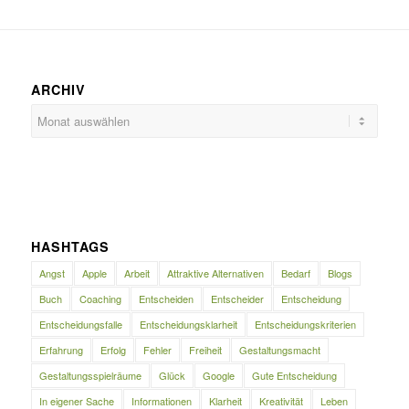
ARCHIV
HASHTAGS
Angst
Apple
Arbeit
Attraktive Alternativen
Bedarf
Blogs
Buch
Coaching
Entscheiden
Entscheider
Entscheidung
Entscheidungsfalle
Entscheidungsklarheit
Entscheidungskriterien
Erfahrung
Erfolg
Fehler
Freiheit
Gestaltungsmacht
Gestaltungsspielräume
Glück
Google
Gute Entscheidung
In eigener Sache
Informationen
Klarheit
Kreativität
Leben