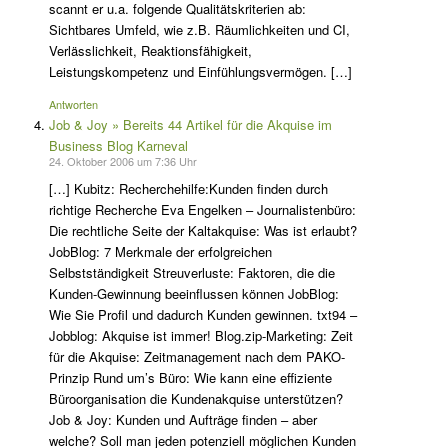
scannt er u.a. folgende Qualitätskriterien ab:
Sichtbares Umfeld, wie z.B. Räumlichkeiten und CI,
Verlässlichkeit, Reaktionsfähigkeit,
Leistungskompetenz und Einfühlungsvermögen. […]
Antworten
Job & Joy » Bereits 44 Artikel für die Akquise im
Business Blog Karneval
24. Oktober 2006 um 7:36 Uhr
[…] Kubitz: Recherchehilfe:Kunden finden durch
richtige Recherche Eva Engelken – Journalistenbüro:
Die rechtliche Seite der Kaltakquise: Was ist erlaubt?
JobBlog: 7 Merkmale der erfolgreichen
Selbstständigkeit Streuverluste: Faktoren, die die
Kunden-Gewinnung beeinflussen können JobBlog:
Wie Sie Profil und dadurch Kunden gewinnen. txt94 –
Jobblog: Akquise ist immer! Blog.zip-Marketing: Zeit
für die Akquise: Zeitmanagement nach dem PAKO-
Prinzip Rund um’s Büro: Wie kann eine effiziente
Büroorganisation die Kundenakquise unterstützen?
Job & Joy: Kunden und Aufträge finden – aber
welche? Soll man jeden potenziell möglichen Kunden