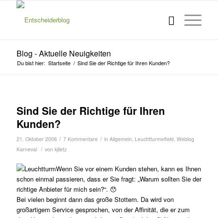
Blog - Aktuelle Neuigkeiten
Du bist hier:
Startseite
/
Sind Sie der Richtige für Ihren Kunden?
s
s
s
s
s
s
Sind Sie der Richtige für Ihren
Kunden?
/
/
21. Oktober 2006
7 Kommentare
in
Allgemein
,
Leuchtturmeffekt
,
Weblog
/
Karneval
von
kjlietz
Wenn Sie vor einem Kunden stehen, kann es Ihnen
schon einmal passieren, dass er Sie fragt: „Warum sollten Sie der
richtige Anbieter für mich sein?“. 😯
Bei vielen beginnt dann das große Stottern. Da wird von
großartigem Service gesprochen, von der Affinität, die er zum