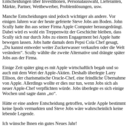
Entscheidungen über Investitionen, Personalauswahl, Lieferanten,
Märkte, Partner, Wettbewerber, Problemlösungen, usw.
Manche Entscheidungen sind jedoch wichtiger als andere. Vor
einigen Jahren war der heute gefeierte Steve Jobs am Boden. John
Scully hatte ihn aus seiner Firma Apple Computer herausgedrängt.
Dabei wird es wohl ein Treppenwitz der Geschichte bleiben, dass
Scully sich nur durch Jobs zu einem Engagement bei Apple hatte
bewegen lassen. Jobs hatte damals dem Pepsi Cola Chef gesagt,
„Du kannst entweder weiter Zuckerwasser verkaufen oder die Welt
verändern“. Scully wählte die zweite Alternative und drängte später
Jobs aus der Firma.
Einige Zeit später ging es mit Apple wirtschaftlich begab und so
auch mit dem Wert der Apple-Aktien. Deshalb überlegte Larry
Ellison, der charismatische Oracle-Chef, eine feindliche Übernahme
von Apple. Allerdings wollte er dies nur tun, wenn Jobs sich als
neuer Apple-Chef verpflichten würde. Jobs überlegte es sich einige
Wochen und sagte dann „no“.
Hätte er eine andere Entscheidung getroffen, würde Apple bestimmt
keine Ipods vermarkten und Steve Jobs wäre wahrscheinlich keine
lebende Legende.
Ich wünsche Ihnen ein gutes Neues Jahr!