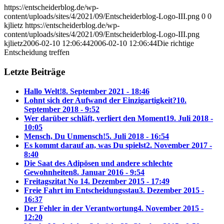
https://entscheiderblog.de/wp-
content/uploads/sites/4/2021/09/Entscheiderblog-Logo-III.png
0
0
kjlietz
https://entscheiderblog.de/wp-
content/uploads/sites/4/2021/09/Entscheiderblog-Logo-III.png
kjlietz
2006-02-10 12:06:44
2006-02-10 12:06:44
Die richtige
Entscheidung treffen
Letzte Beiträge
Hallo Welt!
8. September 2021 - 18:46
Lohnt sich der Aufwand der Einzigartigkeit?
10.
September 2018 - 9:52
Wer darüber schläft, verliert den Moment
19. Juli 2018 -
10:05
Mensch, Du Unmensch!
5. Juli 2018 - 16:54
Es kommt darauf an, was Du spielst
2. November 2017 -
8:40
Die Saat des Adipösen und andere schlechte
Gewohnheiten
8. Januar 2016 - 9:54
Freitagszitat No 1
4. Dezember 2015 - 17:49
Freie Fahrt im Entscheidungsstau
3. Dezember 2015 -
16:37
Der Fehler in der Verantwortung
4. November 2015 -
12:20