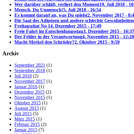
Wer darüber schläft, verliert den Moment
19. Juli 2018 - 10
Mensch, Du Unmensch!
5. Juli 2018 - 16:54
Es kommt darauf an, was Du spielst
2. November 2017 - 8:
Die Saat des Adipösen und andere schlechte Gewohnheiten
Freitagszitat No 1
4. Dezember 2015 - 17:49
Freie Fahrt im Entscheidungsstau
3. Dezember 2015 - 16:3
Der Fehler in der Verantwortung
4. November 2015 - 12:20
Macht Merkel den Schröder?
2. Oktober 2015 - 9:59
Archiv
September 2021
(1)
September 2018
(1)
Juli 2018
(2)
November 2017
(1)
Januar 2016
(1)
Dezember 2015
(2)
November 2015
(1)
Oktober 2015
(1)
August 2015
(1)
Juli 2015
(5)
März 2015
(1)
Februar 2015
(2)
Januar 2015
(7)