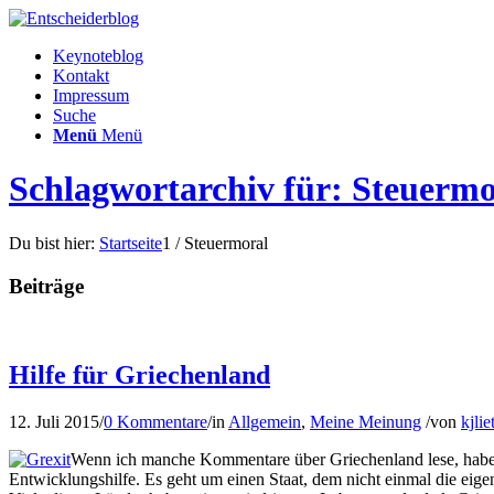
Keynoteblog
Kontakt
Impressum
Suche
Menü
Menü
Schlagwortarchiv für: Steuermo
Du bist hier:
Startseite
1
/
Steuermoral
Beiträge
Hilfe für Griechenland
12. Juli 2015
/
0 Kommentare
/
in
Allgemein
,
Meine Meinung
/
von
kjlie
Wenn ich manche Kommentare über Griechenland lese, habe i
Entwicklungshilfe. Es geht um einen Staat, dem nicht einmal die eig