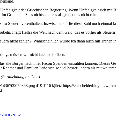
chenland.
 Unfähigkeit der Griechischen Regierung. Wenn Unfähigkeit sich mit Ber
Im Grunde heißt es nichts anderes als „redet uns nicht rein!“.
uro Steuern vorenthalten. Inzwischen dürfte diese Zahl noch einmal krä
eln. Fragt Hellas die Welt nach dem Geld, das es vorher als Steuern n
Steuern nicht zahlen? Wahrscheinlich würde ich dann auch mit Tränen 
ings müssen wir nicht tatenlos bleiben.
 das alle Bürger nach ihrer Façon Spenden einzahlen können. Dieses G
Rentner und Familien ließe sich so viel besser lindern als mit weiteren
.
(In Anlehnung an Cato)
it-e1436709079368.png
419
1116
kjlietz
https://entscheiderblog.de/wp-c
nd
 2018 - 9:52