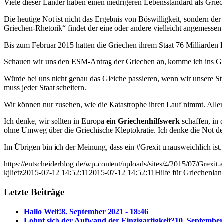
Viele dieser Länder haben einen niedrigeren Lebensstandard als Grie
Die heutige Not ist nicht das Ergebnis von Böswilligkeit, sondern der
Griechen-Rhetorik“ findet der eine oder andere vielleicht angemessen. 
Bis zum Februar 2015 hatten die Griechen ihrem Staat 76 Milliarden E
Schauen wir uns den ESM-Antrag der Griechen an, komme ich ins Grüb
Würde bei uns nicht genau das Gleiche passieren, wenn wir unsere 
muss jeder Staat scheitern.
Wir können nur zusehen, wie die Katastrophe ihren Lauf nimmt. Allerd
Ich denke, wir sollten in Europa
ein Griechenhilfswerk
schaffen, in
ohne Umweg über die Griechische Kleptokratie. Ich denke die Not der 
Im Übrigen bin ich der Meinung, dass ein #Grexit unausweichlich ist
https://entscheiderblog.de/wp-content/uploads/sites/4/2015/07/Grex
kjlietz
2015-07-12 14:52:11
2015-07-12 14:52:11
Hilfe für Griechenla
Letzte Beiträge
Hallo Welt!
8. September 2021 - 18:46
Lohnt sich der Aufwand der Einzigartigkeit?
10. September