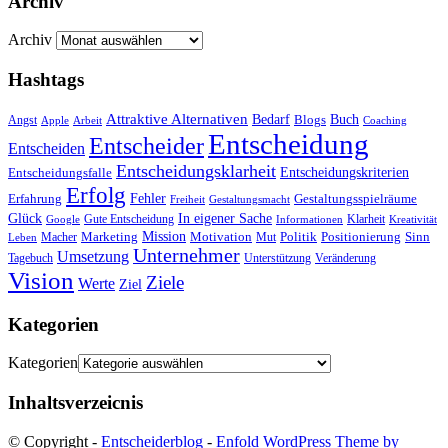
Archiv
Archiv
Hashtags
Attraktive Alternativen
Buch
Bedarf
Angst
Blogs
Apple
Arbeit
Coaching
Entscheidung
Entscheider
Entscheiden
Entscheidungsklarheit
Entscheidungskriterien
Entscheidungsfalle
Erfolg
Fehler
Erfahrung
Gestaltungsspielräume
Freiheit
Gestaltungsmacht
Glück
In eigener Sache
Gute Entscheidung
Klarheit
Google
Informationen
Kreativität
Mission
Marketing
Motivation
Politik
Positionierung
Sinn
Macher
Mut
Leben
Unternehmer
Umsetzung
Tagebuch
Unterstützung
Veränderung
Vision
Ziele
Werte
Ziel
Kategorien
Kategorien
Inhaltsverzeicnis
© Copyright -
Entscheiderblog
-
Enfold WordPress Theme by