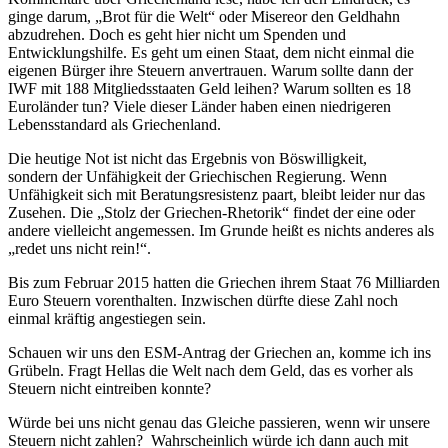
ginge darum, „Brot für die Welt“ oder Misereor den Geldhahn
abzudrehen. Doch es geht hier nicht um Spenden und
Entwicklungshilfe. Es geht um einen Staat, dem nicht einmal die
eigenen Bürger ihre Steuern anvertrauen. Warum sollte dann der
IWF mit 188 Mitgliedsstaaten Geld leihen? Warum sollten es 18
Euroländer tun? Viele dieser Länder haben einen niedrigeren
Lebensstandard als Griechenland.
Die heutige Not ist nicht das Ergebnis von Böswilligkeit,
sondern der Unfähigkeit der Griechischen Regierung. Wenn
Unfähigkeit sich mit Beratungsresistenz paart, bleibt leider nur das
Zusehen. Die „Stolz der Griechen-Rhetorik“ findet der eine oder
andere vielleicht angemessen. Im Grunde heißt es nichts anderes als
„redet uns nicht rein!“.
Bis zum Februar 2015 hatten die Griechen ihrem Staat 76 Milliarden
Euro Steuern vorenthalten. Inzwischen dürfte diese Zahl noch
einmal kräftig angestiegen sein.
Schauen wir uns den ESM-Antrag der Griechen an, komme ich ins
Grübeln. Fragt Hellas die Welt nach dem Geld, das es vorher als
Steuern nicht eintreiben konnte?
Würde bei uns nicht genau das Gleiche passieren, wenn wir unsere
Steuern nicht zahlen? Wahrscheinlich würde ich dann auch mit