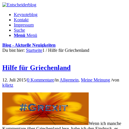
Keynoteblog
Kontakt
Impressum
Suche
Menü
Menü
Blog - Aktuelle Neuigkeiten
Du bist hier:
Startseite
1
/
Hilfe für Griechenland
Hilfe für Griechenland
12. Juli 2015
/
0 Kommentare
/
in
Allgemein
,
Meine Meinung
/
von
kjlietz
Wenn ich manche
Kommentare über Griechenland lese, habe ich den Eindruck, es