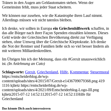
Tränen in den Augen am Geldautomaten stehen. Wenn der
Gemeinsinn fehlt, muss jeder Staat scheitern.
Wir können nur zusehen, wie die Katastrophe ihren Lauf nimmt.
Allerdings müssen wir nicht tatenlos bleiben.
Ich denke, wir sollten in Europa
ein Griechenhilfswerk
schaffen, in
das alle Bürger nach ihrer Façon Spenden einzahlen können. Dieses
Geld würde der Griechischen Bevölkerung direkt zur Verfügung
stehen, ohne Umweg über die Griechische Kleptokratie. Ich denke
die Not der Rentner und Familien ließe sich so viel besser lindern als
mit weiteren Milliardenkrediten.
Im Übrigen bin ich der Meinung, dass ein #Grexit unausweichlich
ist.
(In Anlehnung an Cato)
Schlagworte:
Grexit
,
Griechenland
,
Hilfe
,
Kommentar
,
Steuermoral
https://entscheiderblog.de/wp-
content/uploads/sites/4/2015/07/Grexit-e1436709079368.png
419
1116
kjlietz
https://entscheiderblog.de/wp-
content/uploads/sites/4/2021/09/Entscheiderblog-Logo-III.png
kjlietz
2015-07-12 14:52:11
2015-07-12 14:52:11
Hilfe für
Griechenland
Das könnte Dich auch interessieren