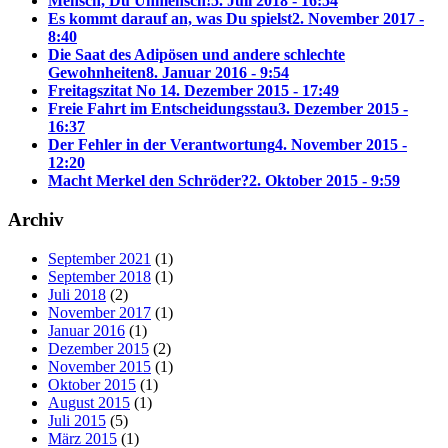
Mensch, Du Unmensch!
5. Juli 2018 - 16:54
Es kommt darauf an, was Du spielst
2. November 2017 -
8:40
Die Saat des Adipösen und andere schlechte
Gewohnheiten
8. Januar 2016 - 9:54
Freitagszitat No 1
4. Dezember 2015 - 17:49
Freie Fahrt im Entscheidungsstau
3. Dezember 2015 -
16:37
Der Fehler in der Verantwortung
4. November 2015 -
12:20
Macht Merkel den Schröder?
2. Oktober 2015 - 9:59
Archiv
September 2021
(1)
September 2018
(1)
Juli 2018
(2)
November 2017
(1)
Januar 2016
(1)
Dezember 2015
(2)
November 2015
(1)
Oktober 2015
(1)
August 2015
(1)
Juli 2015
(5)
März 2015
(1)