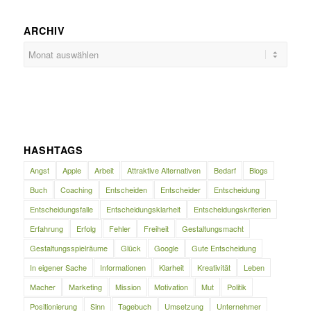
ARCHIV
HASHTAGS
Angst
Apple
Arbeit
Attraktive Alternativen
Bedarf
Blogs
Buch
Coaching
Entscheiden
Entscheider
Entscheidung
Entscheidungsfalle
Entscheidungsklarheit
Entscheidungskriterien
Erfahrung
Erfolg
Fehler
Freiheit
Gestaltungsmacht
Gestaltungsspielräume
Glück
Google
Gute Entscheidung
In eigener Sache
Informationen
Klarheit
Kreativität
Leben
Macher
Marketing
Mission
Motivation
Mut
Politik
Positionierung
Sinn
Tagebuch
Umsetzung
Unternehmer