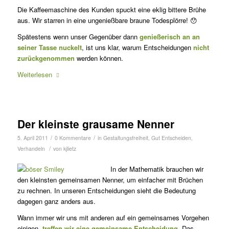
Die Kaffeemaschine des Kunden spuckt eine eklig bittere Brühe
aus. Wir starren in eine ungenießbare braune Todesplörre! 😯
Spätestens wenn unser Gegenüber dann
genießerisch an an
seiner Tasse nuckelt
, ist uns klar, warum Entscheidungen
nicht
zurückgenommen
werden können.
Weiterlesen
Der kleinste grausame Nenner
/
/
5. April 2011
0 Kommentare
in
Gestaltungsfreiheit
,
Gut Entscheiden
,
/
Verhandeln
von
kjlietz
In der Mathematik brauchen wir
den klein­sten gemeinsamen Nenner, um einfacher mit Brüchen
zu rechnen. In unseren Ent­scheidungen sieht die Bedeutung
dage­gen ganz anders aus.
Wann immer wir uns mit anderen auf ein gemeinsames Vorgehen
einigen,
treffen wir eine gemeinsame Entscheidung
. Das