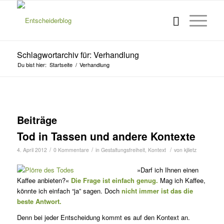
Schlagwortarchiv für: Verhandlung
Du bist hier:
Startseite
/
Verhandlung
Beiträge
Tod in Tassen und andere Kontexte
/
/
/
4. April 2012
0 Kommentare
in
Gestaltungsfreiheit
,
Kontext
von
kjlietz
»Darf ich Ihnen einen
Kaffee anbieten?«
Die Frage ist einfach genug.
Mag ich Kaffee,
könnte ich einfach “ja” sagen. Doch
nicht immer ist das die
beste Antwort.
Denn bei jeder Entscheidung kommt es auf den Kontext an.