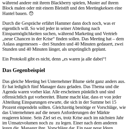
während andere mit ihrem Blackberry spielen, Muster auf ihrem
Block malen oder mit einem Bleistift und den Meetingkeksen eine
Hantel bauen. 😯
Durch die Gespräche erfährt Hammer dann doch noch, was er
eigentlich will. So wird jeder in seiner Abteilung nach
Einsparmöglichkeiten suchen, während Marketing und Vertrieb
„neue Chancen in der Krise“ finden sollen. Das Meeting hat – dem
Anlass angemessen – drei Stunden und 40 Minuten gedauert, zwei
Stunden und 40 Minuten länger, als ursprünglich geplant.
Ein Protokoll gibt es nicht, denn „es waren ja alle dabei“!
Das Gegenbeispiel
Das gleiche Meeting bei Unternehmer Blume sieht ganz anders aus.
Er hat lediglich fünf Manager dazu geladen. Das Thema und die
Agenda waren vorher klar. Alle erscheinen pünktlich und sind
offensichtlich gut vorbereitet. Blume macht klar, dass er von jeder
Abteilung Einsparungen erwarte, die sich in der Summe bei 15
Prozent einpendeln sollten. Gleichzeitig benötige er Vorschläge, wie
das Unternehmen auf die neuen Anforderungen der Märkte
reagieren könne. Sein Ziel sei es, trotz Krise auch im nächsten Jahr
im Umsatzvolumen noch zu zu legen. Einer nach dem anderen
legen die Manager ihre Vorschläge dar. Ein paar neue Ideen