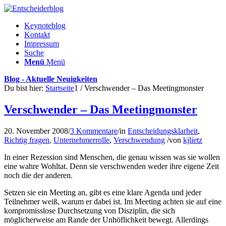
Keynoteblog
Kontakt
Impressum
Suche
Menü
Menü
Blog - Aktuelle Neuigkeiten
Du bist hier:
Startseite
1
/
Verschwender – Das Meetingmonster
Verschwender – Das Meetingmonster
20. November 2008
/
3 Kommentare
/
in
Entscheidungsklarheit
,
Richtig fragen
,
Unternehmerrolle
,
Verschwendung
/
von
kjlietz
In einer Rezession sind Menschen, die genau wissen was sie wollen
eine wahre Wohltat. Denn sie verschwenden weder ihre eigene Zeit
noch die der anderen.
Setzen sie ein Meeting an, gibt es eine klare Agenda und jeder
Teilnehmer weiß, warum er dabei ist. Im Meeting achten sie auf eine
kompromisslose Durchsetzung von Disziplin, die sich
möglicherweise am Rande der Unhöflichkeit bewegt. Allerdings