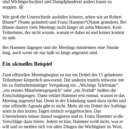
sind Wichtigschwätzer und Dampfplauderer anders kaum zu
stoppen. 😮
Wie groß die Unterschiede ausfallen können, sehen wir an Robert
Blume* (Name geändert) und Franz Hammer*(Name geändert). Bei
Blume dauern viele Meetings nicht länger als zehn Minuten. Kein
Teilnehmer, der nicht wüsste, warum er dabei ist und keiner kommt
zu spät.
Bei Hammer dagegen sind die Meetings mindestens eine Stunde
lang, auch wenn sie nur halb so lange angesetzt sind.
Ein aktuelles Beispiel
Zum offiziellen Meetingbeginn ist nur ein Drittel der 15 geladenen
Teilnehmer körperlich anwesend. Die anderen trudeln teilweise mit
bis zu fünfzehnminütiger Verspätung ein. „Wichtige Telefonate“,
„ein ernstes Mitarbeitergespräch“ oder „ein Notfall“ heißen die
Entschuldigungen. Dann erklärt Hammer erst einmal, warum er das
Meeting angesetzt hat. Denn in der Einladung stand dazu nichts und
eine offizielle Agenda gibt es nicht. Mehr als ein Drittel der Aufträge
seien in den letzten Tagen einfach weggebrochen. Das
Unternehmen müsse darauf reagieren und er, Franz Hammer wolle
Vorschläge dazu hören. Jedem ist klar, Hammer weiß nicht, was er
will und so melden sich vor allen Dingen die Wichtigtuer zu Wort,