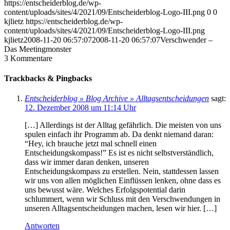
https://entscheiderblog.de/wp-
content/uploads/sites/4/2021/09/Entscheiderblog-Logo-III.png
0
0
kjlietz
https://entscheiderblog.de/wp-
content/uploads/sites/4/2021/09/Entscheiderblog-Logo-III.png
kjlietz
2008-11-20 06:57:07
2008-11-20 06:57:07
Verschwender –
Das Meetingmonster
3
Kommentare
Trackbacks & Pingbacks
Entscheiderblog » Blog Archive » Alltagsentscheidungen
sagt:
12. Dezember 2008 um 11:14 Uhr
[…] Allerdings ist der Alltag gefährlich. Die meisten von uns
spulen einfach ihr Programm ab. Da denkt niemand daran:
“Hey, ich brauche jetzt mal schnell einen
Entscheidungskompass!” Es ist es nicht selbstverständlich,
dass wir immer daran denken, unseren
Entscheidungskompass zu erstellen. Nein, stattdessen lassen
wir uns von allen möglichen Einflüssen lenken, ohne dass es
uns bewusst wäre. Welches Erfolgspotential darin
schlummert, wenn wir Schluss mit den Verschwendungen in
unseren Alltagsentscheidungen machen, lesen wir hier. […]
Antworten