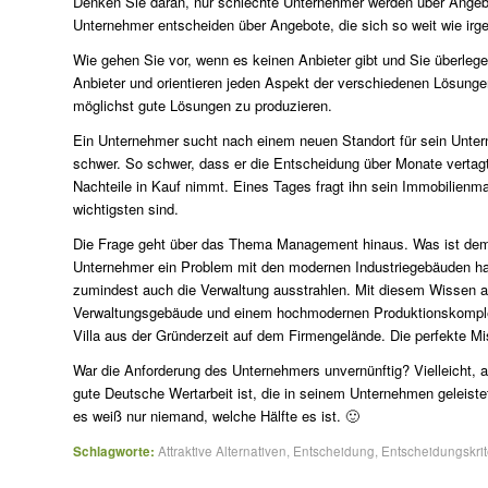
Denken Sie daran, nur schlechte Unternehmer werden über Angeb
Unternehmer entscheiden über Angebote, die sich so weit wie irg
Wie gehen Sie vor, wenn es keinen Anbieter gibt und Sie überlege
Anbieter und orientieren jeden Aspekt der verschiedenen Lösunge
möglichst gute Lösungen zu produzieren.
Ein Unternehmer sucht nach einem neuen Standort für sein Unter
schwer. So schwer, dass er die Entscheidung über Monate vertagt
Nachteile in Kauf nimmt. Eines Tages fragt ihn sein Immobilienm
wichtigsten sind.
Die Frage geht über das Thema Management hinaus. Was ist dem
Unternehmer ein Problem mit den modernen Industriegebäuden hat.
zumindest auch die Verwaltung ausstrahlen. Mit diesem Wissen au
Verwaltungsgebäude und einem hochmodernen Produktionskomplex
Villa aus der Gründerzeit auf dem Firmengelände. Die perfekte M
War die Anforderung des Unternehmers unvernünftig? Vielleicht, a
gute Deutsche Wertarbeit ist, die in seinem Unternehmen geleistet
es weiß nur niemand, welche Hälfte es ist. 🙂
Schlagworte:
Attraktive Alternativen
,
Entscheidung
,
Entscheidungskrit