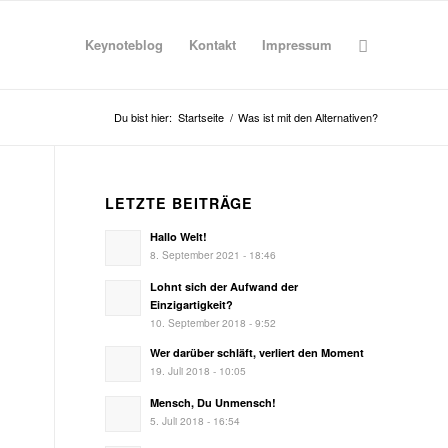
Keynoteblog
Kontakt
Impressum
Du bist hier:
Startseite
/
Was ist mit den Alternativen?
LETZTE BEITRÄGE
Hallo Welt!
8. September 2021 - 18:46
Lohnt sich der Aufwand der
Einzigartigkeit?
10. September 2018 - 9:52
Wer darüber schläft, verliert den Moment
19. Juli 2018 - 10:05
Mensch, Du Unmensch!
5. Juli 2018 - 16:54