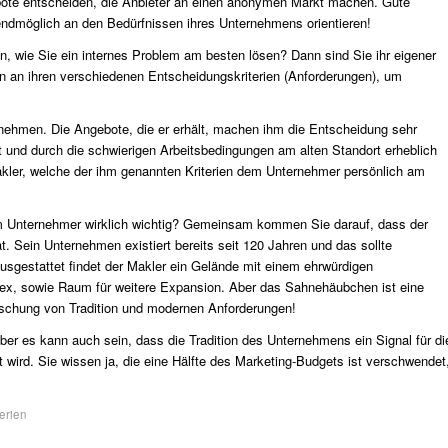
ote entscheiden, die Anbieter an einen anonymen Markt machen. Gute
endmöglich an den Bedürfnissen ihres Unternehmens orientieren!
n, wie Sie ein internes Problem am besten lösen? Dann sind Sie ihr eigener
n an ihren verschiedenen Entscheidungskriterien (Anforderungen), um
nehmen. Die Angebote, die er erhält, machen ihm die Entscheidung sehr
 und durch die schwierigen Arbeitsbedingungen am alten Standort erheblich
akler, welche der ihm genannten Kriterien dem Unternehmer persönlich am
 Unternehmer wirklich wichtig? Gemeinsam kommen Sie darauf, dass der
 Sein Unternehmen existiert bereits seit 120 Jahren und das sollte
sgestattet findet der Makler ein Gelände mit einem ehrwürdigen
, sowie Raum für weitere Expansion. Aber das Sahnehäubchen ist eine
ischung von Tradition und modernen Anforderungen!
ber es kann auch sein, dass die Tradition des Unternehmens ein Signal für di
 wird. Sie wissen ja, die eine Hälfte des Marketing-Budgets ist verschwendet
erien