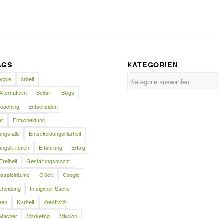
AGS
KATEGORIEN
Kategorien
Apple
Arbeit
Alternativen
Bedarf
Blogs
oaching
Entscheiden
er
Entscheidung
ngsfalle
Entscheidungsklarheit
ngskriterien
Erfahrung
Erfolg
Freiheit
Gestaltungsmacht
gsspielräume
Glück
Google
cheidung
In eigener Sache
nen
Klarheit
Kreativität
Macher
Marketing
Mission