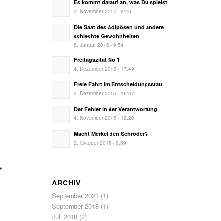
Es kommt darauf an, was Du spielst
2. November 2017 - 8:40
Die Saat des Adipösen und andere
schlechte Gewohnheiten
8. Januar 2016 - 9:54
Freitagszitat No 1
4. Dezember 2015 - 17:49
Freie Fahrt im Entscheidungsstau
3. Dezember 2015 - 16:37
Der Fehler in der Verantwortung
4. November 2015 - 12:20
Macht Merkel den Schröder?
2. Oktober 2015 - 9:59
e
,
ARCHIV
September 2021
(1)
September 2018
(1)
Juli 2018
(2)