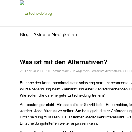
Blog - Aktuelle Neuigkeiten
Was ist mit den Alternativen?
/
/
28. Februar 2006
0 Kommentare
in
Allgemein
,
Attraktive Alternativen
,
Gut E
Entscheiden kann manchmal sehr schwierig sein. Insbesondere, we
Wurzelbehandlung beim Zahnarzt und einer vielversprechenden Ele
Wie sollen Sie da eine gute Entscheidung treffen?
Am besten gar nicht! Ein essentieller Schritt beim Entscheiden, is
werden. Jede Alternative sollten Sie bezüglich dieser Anforderung
Entscheidung zulassen. Es ist immer wieder sehr interessant, was
Entscheidungskriterien weiter anpassen kann.