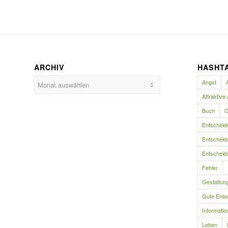
ARCHIV
HASHT
Angst
Attraktive 
Buch
C
Entscheid
Entscheidu
Entscheidu
Fehler
Gestaltun
Gute Ents
Informatio
Leben