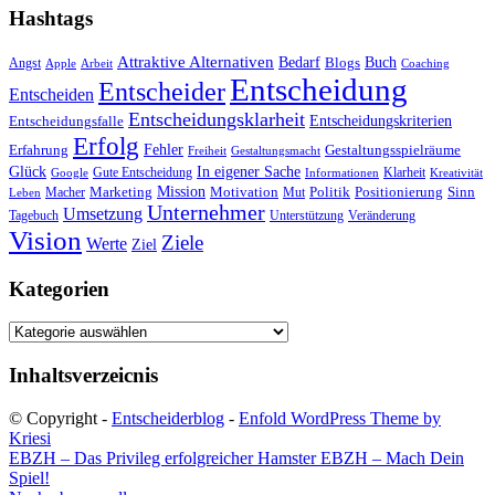
Hashtags
Attraktive Alternativen
Buch
Bedarf
Angst
Blogs
Apple
Arbeit
Coaching
Entscheidung
Entscheider
Entscheiden
Entscheidungsklarheit
Entscheidungskriterien
Entscheidungsfalle
Erfolg
Fehler
Erfahrung
Gestaltungsspielräume
Freiheit
Gestaltungsmacht
Glück
In eigener Sache
Gute Entscheidung
Klarheit
Google
Informationen
Kreativität
Mission
Marketing
Motivation
Politik
Positionierung
Sinn
Macher
Mut
Leben
Unternehmer
Umsetzung
Tagebuch
Unterstützung
Veränderung
Vision
Ziele
Werte
Ziel
Kategorien
Kategorien
Inhaltsverzeicnis
© Copyright -
Entscheiderblog
-
Enfold WordPress Theme by
Kriesi
EBZH – Das Privileg erfolgreicher Hamster
EBZH – Mach Dein
Spiel!