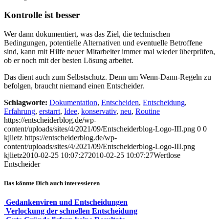
Kontrolle ist besser
Wer dann dokumentiert, was das Ziel, die technischen
Bedingungen, potentielle Alternativen und eventuelle Betroffene
sind, kann mit Hilfe neuer Mitarbeiter immer mal wieder überprüfen,
ob er noch mit der besten Lösung arbeitet.
Das dient auch zum Selbstschutz. Denn um Wenn-Dann-Regeln zu
befolgen, braucht niemand einen Entscheider.
Schlagworte:
Dokumentation
,
Entscheiden
,
Entscheidung
,
Erfahrung
,
erstarrt
,
Idee
,
konservativ
,
neu
,
Routine
https://entscheiderblog.de/wp-
content/uploads/sites/4/2021/09/Entscheiderblog-Logo-III.png
0
0
kjlietz
https://entscheiderblog.de/wp-
content/uploads/sites/4/2021/09/Entscheiderblog-Logo-III.png
kjlietz
2010-02-25 10:07:27
2010-02-25 10:07:27
Wertlose
Entscheider
Das könnte Dich auch interessieren
Gedankenviren und Entscheidungen
Verlockung der schnellen Entscheidung