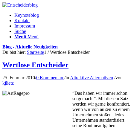
Keynoteblog
Kontakt
Impressum
Suche
Menü
Menü
Blog - Aktuelle Neuigkeiten
Du bist hier:
Startseite
1
/
Wertlose Entscheider
Wertlose Entscheider
25. Februar 2010
/
0 Kommentare
/
in
Attraktive Alternativen
/
von
kjlietz
“Das haben wir immer schon
so gemacht”. Mit diesem Satz
werden wir gerne konfrontiert,
wenn wir von außen zu einem
Unternehmen stoßen. Jedes
Unternehmen standardisiert
seine Routineaufgaben.