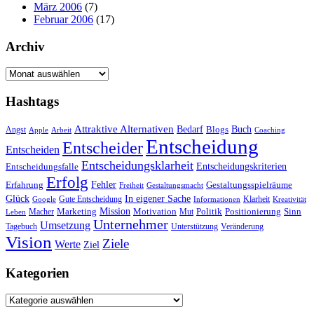
März 2006
(7)
Februar 2006
(17)
Archiv
Archiv
Hashtags
Attraktive Alternativen
Buch
Bedarf
Angst
Blogs
Apple
Arbeit
Coaching
Entscheidung
Entscheider
Entscheiden
Entscheidungsklarheit
Entscheidungskriterien
Entscheidungsfalle
Erfolg
Fehler
Erfahrung
Gestaltungsspielräume
Freiheit
Gestaltungsmacht
Glück
In eigener Sache
Gute Entscheidung
Klarheit
Google
Informationen
Kreativität
Mission
Marketing
Motivation
Politik
Positionierung
Sinn
Macher
Mut
Leben
Unternehmer
Umsetzung
Tagebuch
Unterstützung
Veränderung
Vision
Ziele
Werte
Ziel
Kategorien
Kategorien