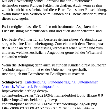
Mit der Erweiterung seines Portfolios hat der Unternehmer
gegenüber seinen Kunden Fakten geschaffen. Auch wenn es ihm
zunächst nicht so scheint, sind diese Betroffene seiner Entscheidung.
Wann immer sein Vertrieb beim Kunden das Thema anspricht, muss
dieser abwiegeln.
Es ist möglich, dass die Kunden mit bestimmten Aspekten der
Dienstleistung nicht zufrieden sind und auch daher betroffen sind.
Der beste Weg, hier für ein besseres gegenseitiges Verständnis zu
sorgen ist eine Kundenbefragung. Zum einen mit dem Thema, was
der Kunde an der Dienstleistung verbessert sehen würde und zum
anderen, welches zusätzliche Angebot er gerne bei der Wäscherei
einkaufen würde.
Wenn die Befragung dann auch zu für den Kunden direkt spürbaren
Veränderungen führt, hat es der Unternehmer geschafft,
ursprünglich nur Betroffene zu Beteiligten zu machen.
Schlagworte:
Entscheidung
,
Kundenbefragung
,
Unternehmer
,
Vertrieb
,
Wäscherei: Produktportfolio
https://entscheiderblog.de/wp-
content/uploads/sites/4/2021/09/Entscheiderblog-Logo-III.png
0
0
kjlietz
https://entscheiderblog.de/wp-
content/uploads/sites/4/2021/09/Entscheiderblog-Logo-III.png
kjlietz
2006-02-21 08:42:57
2006-02-21 08:42:57
Mal Wieder: