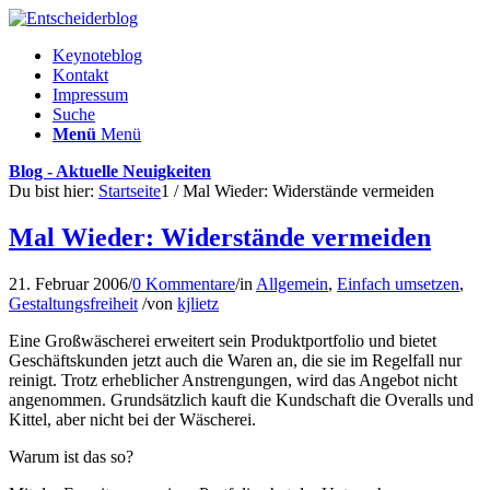
Keynoteblog
Kontakt
Impressum
Suche
Menü
Menü
Blog - Aktuelle Neuigkeiten
Du bist hier:
Startseite
1
/
Mal Wieder: Widerstände vermeiden
Mal Wieder: Widerstände vermeiden
21. Februar 2006
/
0 Kommentare
/
in
Allgemein
,
Einfach umsetzen
,
Gestaltungsfreiheit
/
von
kjlietz
Eine Großwäscherei erweitert sein Produktportfolio und bietet
Geschäftskunden jetzt auch die Waren an, die sie im Regelfall nur
reinigt. Trotz erheblicher Anstrengungen, wird das Angebot nicht
angenommen. Grundsätzlich kauft die Kundschaft die Overalls und
Kittel, aber nicht bei der Wäscherei.
Warum ist das so?