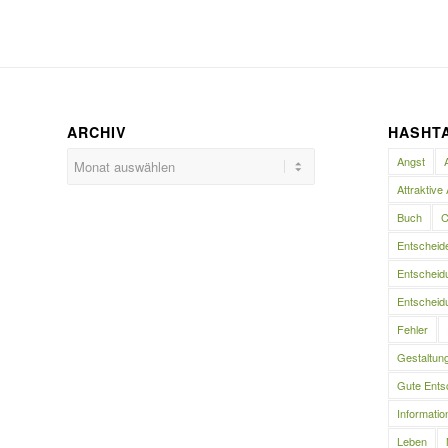
ARCHIV
HASHT
Angst
Attraktive 
Buch
C
Entscheid
Entscheidu
Entscheidu
Fehler
Gestaltun
Gute Ents
Informatio
Leben