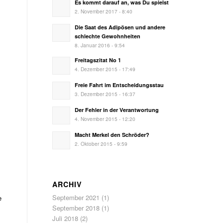
Es kommt darauf an, was Du spielst
2. November 2017 - 8:40
Die Saat des Adipösen und andere
schlechte Gewohnheiten
8. Januar 2016 - 9:54
Freitagszitat No 1
4. Dezember 2015 - 17:49
Freie Fahrt im Entscheidungsstau
3. Dezember 2015 - 16:37
Der Fehler in der Verantwortung
4. November 2015 - 12:20
Macht Merkel den Schröder?
2. Oktober 2015 - 9:59
ARCHIV
September 2021
(1)
e
September 2018
(1)
Juli 2018
(2)