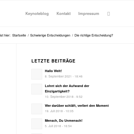
Keynoteblog
Kontakt
Impressum
st hier:
Startseite
/
Schwierige Entscheidungen
/
Die richtige Entscheidung?
LETZTE BEITRÄGE
Hallo Welt!
8. September 2021 - 18:46
Lohnt sich der Aufwand der
Einzigartigkeit?
10. September 2018 - 9:52
Wer darüber schläft, verliert den Moment
19. Juli 2018 - 10:05
Mensch, Du Unmensch!
5. Juli 2018 - 16:54