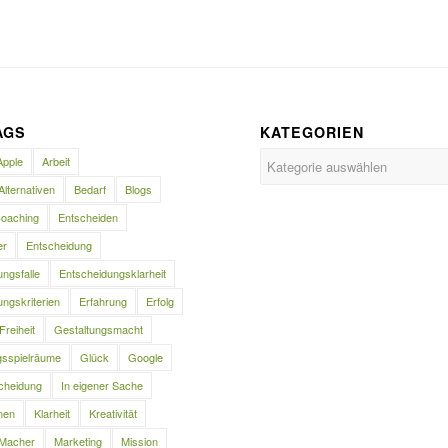
AGS
KATEGORIEN
Kategorien
Apple
Arbeit
Alternativen
Bedarf
Blogs
oaching
Entscheiden
er
Entscheidung
ngsfalle
Entscheidungsklarheit
ngskriterien
Erfahrung
Erfolg
Freiheit
Gestaltungsmacht
gsspielräume
Glück
Google
cheidung
In eigener Sache
nen
Klarheit
Kreativität
Macher
Marketing
Mission