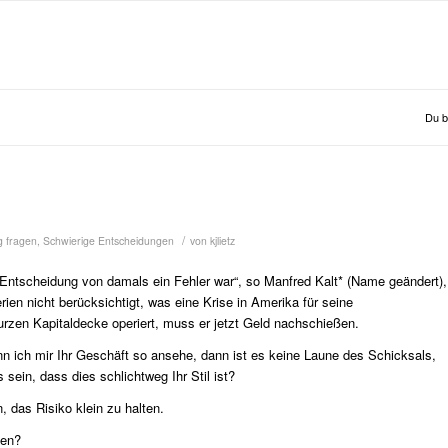
Du bi
/
g fragen
,
Schwierige Entscheidungen
von
kjlietz
 Entscheidung von damals ein Fehler war“, so Manfred Kalt* (Name geändert),
rien nicht berücksichtigt, was eine Krise in Amerika für seine
urzen Kapitaldecke operiert, muss er jetzt Geld nachschießen.
n ich mir Ihr Geschäft so ansehe, dann ist es keine Laune des Schicksals,
ein, dass dies schlichtweg Ihr Stil ist?
das Risiko klein zu halten.
hen?