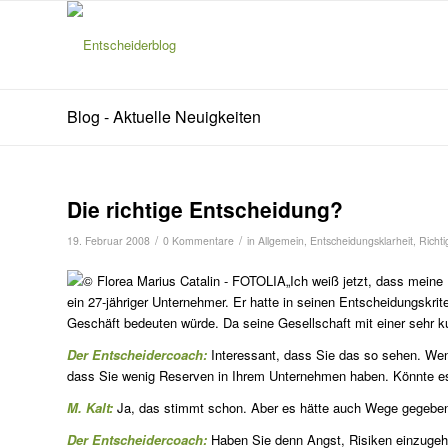
Blog - Aktuelle Neuigkeiten
Die richtige Entscheidung?
/
/
19. Februar 2008
0 Kommentare
in
Allgemein
,
Entscheidungsklarheit
,
Richti
„Ich weiß jetzt, dass meine
ein 27-jähriger Unternehmer. Er hatte in seinen Entscheidungskrite
Geschäft bedeuten würde. Da seine Gesellschaft mit einer sehr k
Der Entscheidercoach:
Interessant, dass Sie das so sehen. Wen
dass Sie wenig Reserven in Ihrem Unternehmen haben. Könnte es s
M. Kalt:
Ja, das stimmt schon. Aber es hätte auch Wege gegeben, 
Der Entscheidercoach:
Haben Sie denn Angst, Risiken einzuge