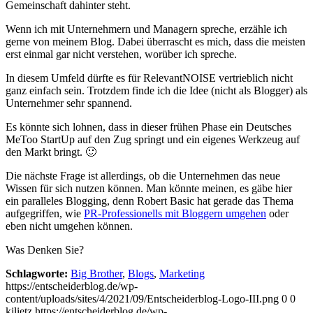
Gemeinschaft dahinter steht.
Wenn ich mit Unternehmern und Managern spreche, erzähle ich
gerne von meinem Blog. Dabei überrascht es mich, dass die meisten
erst einmal gar nicht verstehen, worüber ich spreche.
In diesem Umfeld dürfte es für RelevantNOISE vertrieblich nicht
ganz einfach sein. Trotzdem finde ich die Idee (nicht als Blogger) als
Unternehmer sehr spannend.
Es könnte sich lohnen, dass in dieser frühen Phase ein Deutsches
MeToo StartUp auf den Zug springt und ein eigenes Werkzeug auf
den Markt bringt. 🙂
Die nächste Frage ist allerdings, ob die Unternehmen das neue
Wissen für sich nutzen können. Man könnte meinen, es gäbe hier
ein paralleles Blogging, denn Robert Basic hat gerade das Thema
aufgegriffen, wie
PR-Professionells mit Bloggern umgehen
oder
eben nicht umgehen können.
Was Denken Sie?
Schlagworte:
Big Brother
,
Blogs
,
Marketing
https://entscheiderblog.de/wp-
content/uploads/sites/4/2021/09/Entscheiderblog-Logo-III.png
0
0
kjlietz
https://entscheiderblog.de/wp-