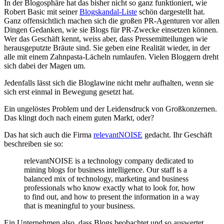
In der Blogosphäre hat das bisher nicht so ganz funktioniert, wie
Robert Basic mit seiner
Blogskandal-Liste
schön dargestellt hat.
Ganz offensichtlich machen sich die großen PR-Agenturen vor allen
Dingen Gedanken, wie sie Blogs für PR-Zwecke einsetzen können.
Wer das Geschäft kennt, weiss aber, dass Pressemitteilungen wie
herausgeputzte Bräute sind. Sie geben eine Realität wieder, in der
alle mit einem Zahnpasta-Lächeln rumlaufen. Vielen Bloggern dreht
sich dabei der Magen um.
Jedenfalls lässt sich die Bloglawine nicht mehr aufhalten, wenn sie
sich erst einmal in Bewegung gesetzt hat.
Ein ungelöstes Problem und der Leidensdruck von Großkonzernen.
Das klingt doch nach einem guten Markt, oder?
Das hat sich auch die Firma
relevantNOISE
gedacht. Ihr Geschäft
beschreiben sie so:
relevantNOISE is a technology company dedicated to
mining blogs for business intelligence. Our staff is a
balanced mix of technology, marketing and business
professionals who know exactly what to look for, how
to find out, and how to present the information in a way
that is meaningful to your business.
Ein Unternehmen also, dass Blogs beobachtet und so auswertet,