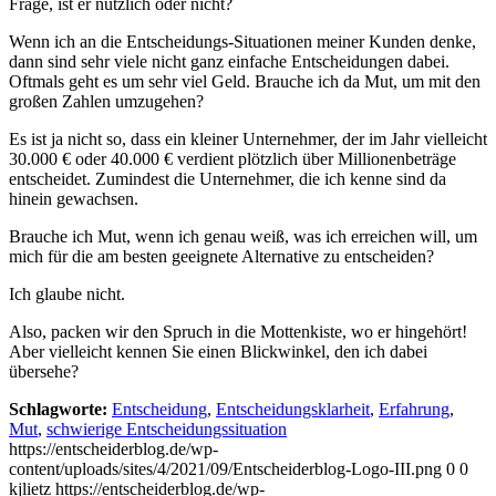
Frage, ist er nützlich oder nicht?
Wenn ich an die Entscheidungs-Situationen meiner Kunden denke,
dann sind sehr viele nicht ganz einfache Entscheidungen dabei.
Oftmals geht es um sehr viel Geld. Brauche ich da Mut, um mit den
großen Zahlen umzugehen?
Es ist ja nicht so, dass ein kleiner Unternehmer, der im Jahr vielleicht
30.000 € oder 40.000 € verdient plötzlich über Millionenbeträge
entscheidet. Zumindest die Unternehmer, die ich kenne sind da
hinein gewachsen.
Brauche ich Mut, wenn ich genau weiß, was ich erreichen will, um
mich für die am besten geeignete Alternative zu entscheiden?
Ich glaube nicht.
Also, packen wir den Spruch in die Mottenkiste, wo er hingehört!
Aber vielleicht kennen Sie einen Blickwinkel, den ich dabei
übersehe?
Schlagworte:
Entscheidung
,
Entscheidungsklarheit
,
Erfahrung
,
Mut
,
schwierige Entscheidungssituation
https://entscheiderblog.de/wp-
content/uploads/sites/4/2021/09/Entscheiderblog-Logo-III.png
0
0
kjlietz
https://entscheiderblog.de/wp-