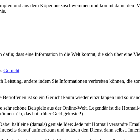
kämpfen und aus dem Köper auszuschwemmen und kommt damit dem Virus
mie.
n dafür, dass eine Information in die Welt kommt, die sich über eine Vi
as
Gerücht
.
 Leistung, andere indem Sie Informationen verbreiten können, die sons
e Betroffenen ist so ein Gerücht kaum wieder einzufangen und so manch
e sehr schöne Beispiele aus der Online-Welt. Legendär ist die Hotmail-
nnen. (Ja, das hat früher Geld gekostet!)
abei half eine (damals) geniale Idee: Jede mit Hotmail versandte Email
rerseits darauf aufmerksam und nutzten den Dienst dann selbst. Innerh