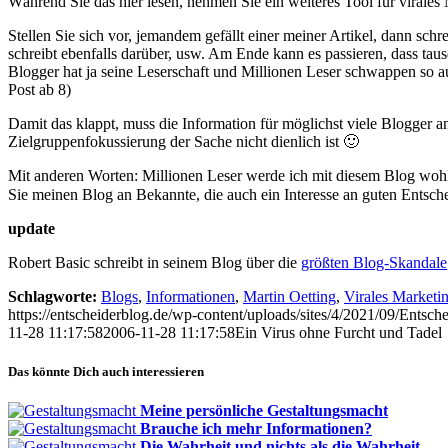
Während Sie das hier lesen, nehmen Sie ein weiteres Tool für viral
Stellen Sie sich vor, jemandem gefällt einer meiner Artikel, dann sch
schreibt ebenfalls darüber, usw. Am Ende kann es passieren, dass taus
Blogger hat ja seine Leserschaft und Millionen Leser schwappen so
Post ab 8)
Damit das klappt, muss die Information für möglichst viele Blogger 
Zielgruppenfokussierung der Sache nicht dienlich ist 🙂
Mit anderen Worten: Millionen Leser werde ich mit diesem Blog wohl 
Sie meinen Blog an Bekannte, die auch ein Interesse an guten Entsc
update
Robert Basic schreibt in seinem Blog über die
größten Blog-Skandale
Schlagworte:
Blogs
,
Informationen
,
Martin Oetting
,
Virales Marketi
https://entscheiderblog.de/wp-content/uploads/sites/4/2021/09/Entsch
11-28 11:17:58
2006-11-28 11:17:58
Ein Virus ohne Furcht und Tadel
Das könnte Dich auch interessieren
Meine persönliche Gestaltungsmacht
Brauche ich mehr Informationen?
Die Wahrheit und nichts als die Wahrheit