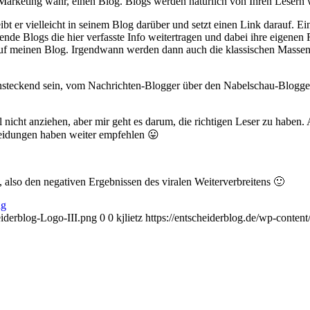
es Marketing wahr, einen Blog. Blogs werden natürlich von Ihren Lese
reibt er vielleicht in seinem Blog darüber und setzt einen Link darauf.
ende Blogs die hier verfasste Info weitertragen und dabei ihre eigenen
 auf meinen Blog. Irgendwann werden dann auch die klassischen Masse
ansteckend sein, vom Nachrichten-Blogger über den Nabelschau-Blogger 
nicht anziehen, aber mir geht es darum, die richtigen Leser zu haben.
heidungen haben weiter empfehlen 😛
, also den negativen Ergebnissen des viralen Weiterverbreitens 🙂
ng
eiderblog-Logo-III.png
0
0
kjlietz
https://entscheiderblog.de/wp-conten