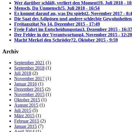
Wer darüber schläft, verliert den Moment
19. Juli 2018 - 10
Mensch, Du Unmensch!
5. Juli 2018 - 16:54
Es kommt darauf an, was Du spielst
2. November 2017 - 8:
Die Saat des Adipösen und andere schlechte Gewohnheiten
Freitagszitat No 1
4. Dezember 2015 - 17:49
Freie Fahrt im Entscheidungsstau
3. Dezember 2015 - 16:3
Der Fehler in der Verantwortung
4. November 2015 - 12:20
Macht Merkel den Schröder?
2. Oktober 2015 - 9:59
Archiv
September 2021
(1)
September 2018
(1)
Juli 2018
(2)
November 2017
(1)
Januar 2016
(1)
Dezember 2015
(2)
November 2015
(1)
Oktober 2015
(1)
August 2015
(1)
Juli 2015
(5)
März 2015
(1)
Februar 2015
(2)
Januar 2015
(7)
April 2014
(1)