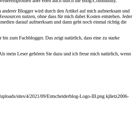
rn weiterempfohlen aber eben auch durch die Blog-Community.
 Ein anderer Blogger wird durch den Artikel auf mich aufmerksam und
 Ressourcen nutzen, ohne dass für mich dabei Kosten entstehen. Jeder
nmedien darauf aufmerksam und dann geht noch einmal richtig die
bis zum Fachblogger. Das zeigt natürlich, dass eine zu starke
 Als mein Leser gehören Sie dazu und ich freue mich natürlich, wenn
t/uploads/sites/4/2021/09/Entscheiderblog-Logo-III.png
kjlietz
2006-