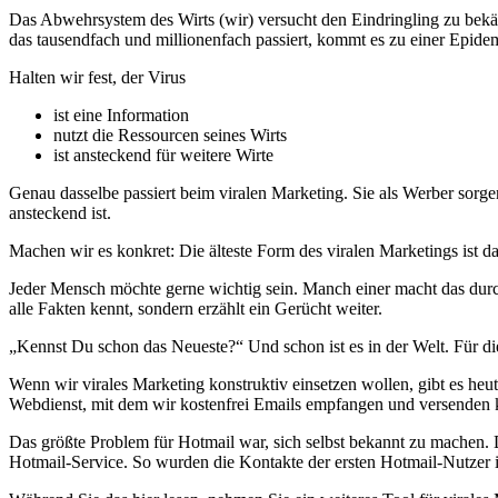
Das Abwehrsystem des Wirts (wir) versucht den Eindringling zu be
das tausendfach und millionenfach passiert, kommt es zu einer Epide
Halten wir fest, der Virus
ist eine Information
nutzt die Ressourcen seines Wirts
ist ansteckend für weitere Wirte
Genau dasselbe passiert beim viralen Marketing. Sie als Werber sorge
ansteckend ist.
Machen wir es konkret: Die älteste Form des viralen Marketings ist d
Jeder Mensch möchte gerne wichtig sein. Manch einer macht das durch
alle Fakten kennt, sondern erzählt ein Gerücht weiter.
„Kennst Du schon das Neueste?“ Und schon ist es in der Welt. Für di
Wenn wir virales Marketing konstruktiv einsetzen wollen, gibt es heut
Webdienst, mit dem wir kostenfrei Emails empfangen und versenden kö
Das größte Problem für Hotmail war, sich selbst bekannt zu machen. D
Hotmail-Service. So wurden die Kontakte der ersten Hotmail-Nutzer ih