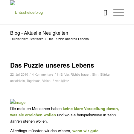
Blog - Aktuelle Neuigkeiten
Du bist hier:
Startseite
/
Das Puzzle unseres Lebens
Das Puzzle unseres Lebens
/
/
22. Juli 2010
4 Kommentare
in
Erfolg
,
Richtig fragen
,
Sinn
,
Stärken
/
entwickeln
,
Tagebuch
,
Vision
von
kjlietz
Die meisten Menschen haben
keine klare Vorstellung davon,
was sie erreichen wollen
und wo sie beispielsweise in zehn
Jahren stehen wollen.
Allerdings müssten wir das wissen,
wenn wir gute