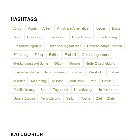
HASHTAGS
Angst
Apple
Arbeit
Attraktive Alternativen
Bedarf
Blogs
Buch
Coaching
Entscheiden
Entscheider
Entscheidung
Entscheidungsfalle
Entscheidungsklarheit
Entscheidungskriterien
Erfahrung
Erfolg
Fehler
Freiheit
Gestaltungsmacht
Gestaltungsspielräume
Glück
Google
Gute Entscheidung
In eigener Sache
Informationen
Klarheit
Kreativität
Leben
Macher
Marketing
Mission
Motivation
Mut
Politik
Positionierung
Sinn
Tagebuch
Umsetzung
Unternehmer
Unterstützung
Veränderung
Vision
Werte
Ziel
Ziele
KATEGORIEN