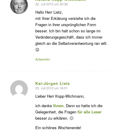
22. Juli 2010 um 20:36
s
agte:
Hallo Herr Lietz,
mit Ihrer Erklärung verstehe ich die
Fragen in ihrer ursprünglichen Form
besser. Ich bin halt schon so lange im
Veränderungsgeschäft, dass ich immer
gleich an die Selbstverantwortung ran will.
😉
Antworten
Kai-Jürgen Lietz
23. Juli 2010 um 16:01
s
agte:
Lieber Herr Kopp-Wichmann,
ich danke
Ihnen
. Denn so hatte ich die
Gelegenheit, die Fragen
für alle Leser
besser zu erklären. 🙂
Ein schönes Wochenende!