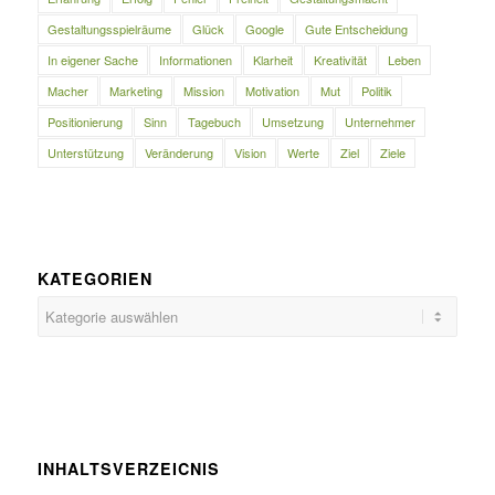
Gestaltungsspielräume
Glück
Google
Gute Entscheidung
In eigener Sache
Informationen
Klarheit
Kreativität
Leben
Macher
Marketing
Mission
Motivation
Mut
Politik
Positionierung
Sinn
Tagebuch
Umsetzung
Unternehmer
Unterstützung
Veränderung
Vision
Werte
Ziel
Ziele
KATEGORIEN
Kategorien
INHALTSVERZEICNIS