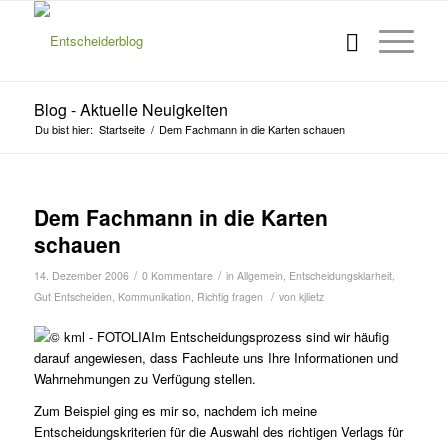
Blog - Aktuelle Neuigkeiten
Du bist hier:
Startseite
/
Dem Fachmann in die Karten schauen
Dem Fachmann in die Karten
schauen
/
/
14. Dezember 2006
0 Kommentare
in
Allgemein
,
Entscheidungsklarheit
,
/
Gut Entscheiden
,
Kommunikation
,
Richtig fragen
von
kjlietz
Im Entscheidungsprozess sind wir häufig
darauf angewiesen, dass Fachleute uns Ihre Informationen und
Wahrnehmungen zu Verfügung stellen.
Zum Beispiel ging es mir so, nachdem ich meine
Entscheidungskriterien für die Auswahl des richtigen Verlags für