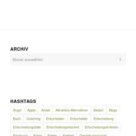
ARCHIV
HASHTAGS
Angst
Apple
Arbeit
Attraktive Alternativen
Bedarf
Blogs
Buch
Coaching
Entscheiden
Entscheider
Entscheidung
Entscheidungsfalle
Entscheidungsklarheit
Entscheidungskriterien
Erfahrung
Erfolg
Fehler
Freiheit
Gestaltungsmacht