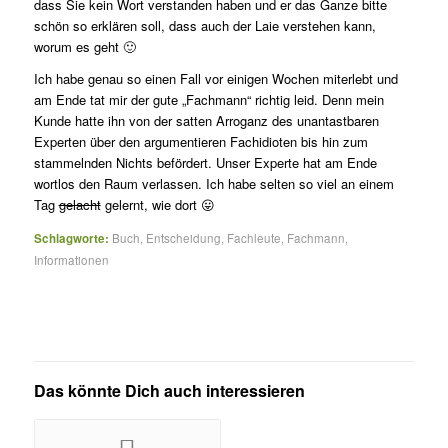
dass Sie kein Wort verstanden haben und er das Ganze bitte
schön so erklären soll, dass auch der Laie verstehen kann,
worum es geht 🙂
Ich habe genau so einen Fall vor einigen Wochen miterlebt und
am Ende tat mir der gute „Fachmann“ richtig leid. Denn mein
Kunde hatte ihn von der satten Arroganz des unantastbaren
Experten über den argumentieren Fachidioten bis hin zum
stammelnden Nichts befördert. Unser Experte hat am Ende
wortlos den Raum verlassen. Ich habe selten so viel an einem
Tag
gelacht
gelernt, wie dort 😛
Schlagworte:
Buch
,
Entscheidung
,
Fachleute
,
Fachmann
,
Informationen
Das könnte Dich auch interessieren