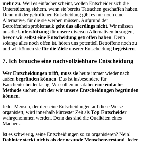
mehr zu
. Weil es einfacher scheint, wollen Entscheider sich die
Unterstützung sichern, wenn sie bereits Tatsachen geschaffen haben.
Denn mit der getroffenen Entscheidung gibt es nur noch eine
Alternative, für die sie werben müssen. Aufgrund der
Betroffenheitsproblematik
geht das allerdings nicht
. Wir müssen
uns die
Unterstützung
für unsere diversen Al­ter­na­tiven besorgen,
bevor wir selbst eine Entscheidung getroffen haben
. Denn
solange alles noch offen ist, hören uns potentiell Betroffene noch zu
und wir können sie
für die Ziele
unserer Entscheidung
begeistern
.
7. Ich brauche eine nachvollziehbare Entscheidung
Wer Entscheidungen trifft
,
muss sie
heute immer wieder nach
außen
begründen können
. Das ist insbesondere für
Bauchentscheider lästig. Wir sollten uns daher
eine einfache
Methode
suchen,
mit der wir unsere Entscheidungen begründen
können
.
Jeder Mensch, der der seine Entscheidungen auf diese Weise
organisiert, wird innerhalb kürzester Zeit als
Top-Entscheider
wahrgenommen werden. Denn das sind die Qualitäten eines
Machers.
Ist es schwierig, seine Entscheidungen so zu organisieren? Nein!
Dahinter steckt nichts als der gesunde Menschenverstand
. Jeder