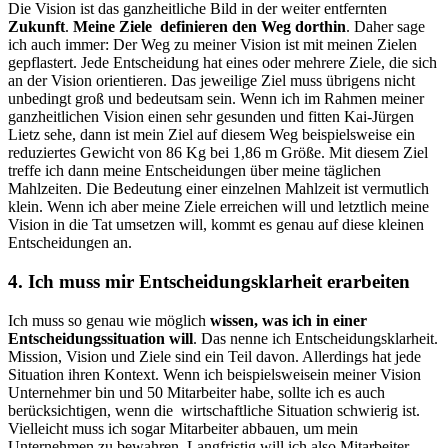
Die Vision ist das ganzheitliche Bild in der weiter entfernten
Zukunft
.
Meine Ziele definieren den Weg dorthin
. Daher sage
ich auch immer: Der Weg zu meiner Vision ist mit meinen Zielen
gepflastert. Jede Entscheidung hat eines oder mehrere Ziele, die sich
an der Vision orientieren. Das jeweilige Ziel muss übrigens nicht
unbedingt groß und bedeutsam sein. Wenn ich im Rahmen meiner
ganzheitlichen Vision einen sehr gesunden und fitten Kai-Jürgen
Lietz sehe, dann ist mein Ziel auf diesem Weg beispielsweise ein
reduziertes Gewicht von 86 Kg bei 1,86 m Größe. Mit diesem Ziel
treffe ich dann meine Ent­schei­dun­gen über meine täglichen
Mahlzeiten. Die Bedeutung einer einzelnen Mahlzeit ist vermutlich
klein. Wenn ich aber meine Ziele erreichen will und letztlich meine
Vision in die Tat umsetzen will, kommt es genau auf diese kleinen
Entscheidungen an.
4. Ich muss mir Entscheidungsklarheit erarbeiten
Ich muss so genau wie möglich
wissen, was ich in einer
Entscheidungssituation will
. Das nenne ich Entscheidungsklarheit.
Mission, Vision und Ziele sind ein Teil davon. Allerdings hat jede
Situation ihren Kontext. Wenn ich beispielsweisein meiner Vision
Unternehmer bin und 50 Mitarbeiter habe, sollte ich es auch
berücksichtigen, wenn die wirtschaftliche Situation schwierig ist.
Viel­leicht muss ich sogar Mitarbeiter abbauen, um mein
Unternehmen zu bewahren. Langfristig will ich also Mitarbeiter