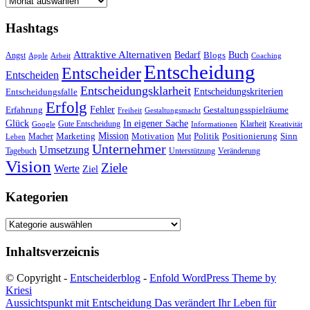
Hashtags
Attraktive Alternativen
Buch
Bedarf
Angst
Blogs
Apple
Arbeit
Coaching
Entscheidung
Entscheider
Entscheiden
Entscheidungsklarheit
Entscheidungskriterien
Entscheidungsfalle
Erfolg
Fehler
Erfahrung
Gestaltungsspielräume
Freiheit
Gestaltungsmacht
Glück
In eigener Sache
Gute Entscheidung
Klarheit
Google
Informationen
Kreativität
Mission
Marketing
Motivation
Politik
Positionierung
Sinn
Macher
Mut
Leben
Unternehmer
Umsetzung
Tagebuch
Unterstützung
Veränderung
Vision
Ziele
Werte
Ziel
Kategorien
Kategorien
Inhaltsverzeicnis
© Copyright -
Entscheiderblog
-
Enfold WordPress Theme by
Kriesi
Aussichtspunkt mit Entscheidung
Das verändert Ihr Leben für