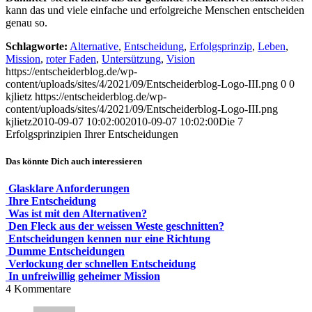
kann das und viele einfache und erfolgreiche Menschen entscheiden
genau so.
Schlagworte:
Alternative
,
Entscheidung
,
Erfolgsprinzip
,
Leben
,
Mission
,
roter Faden
,
Untersützung
,
Vision
https://entscheiderblog.de/wp-
content/uploads/sites/4/2021/09/Entscheiderblog-Logo-III.png
0
0
kjlietz
https://entscheiderblog.de/wp-
content/uploads/sites/4/2021/09/Entscheiderblog-Logo-III.png
kjlietz
2010-09-07 10:02:00
2010-09-07 10:02:00
Die 7
Erfolgsprinzipien Ihrer Entscheidungen
Das könnte Dich auch interessieren
Glasklare Anforderungen
Ihre Entscheidung
Was ist mit den Alternativen?
Den Fleck aus der weissen Weste geschnitten?
Entscheidungen kennen nur eine Richtung
Dumme Entscheidungen
Verlockung der schnellen Entscheidung
In unfreiwillig geheimer Mission
4
Kommentare