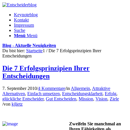
Keynoteblog
Kontakt
Impressum
Suche
Menü
Menü
Blog - Aktuelle Neuigkeiten
Du bist hier:
Startseite
1
/
Die 7 Erfolgsprinzipien Ihrer
Entscheidungen
Die 7 Erfolgsprinzipien Ihrer
Entscheidungen
7. September 2010
/
4 Kommentare
/
in
Allgemein
,
Attraktive
Alternativen
,
Einfach umsetzen
,
Entscheidungsklarheit
,
Erfolg
,
glückliche Entscheider
,
Gut Entscheiden
,
Mission
,
Vision
,
Ziele
/
von
kjlietz
Zweifeln Sie manchmal an
Ihren Fähigkeiten als