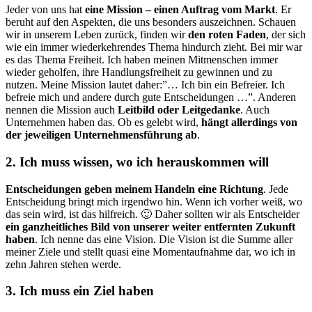
Jeder von uns hat
eine Mission – einen Auftrag vom Markt
. Er
beruht auf den Aspekten, die uns besonders auszeichnen. Schauen
wir in unserem Leben zurück, finden wir
den roten Faden
, der sich
wie ein immer wiederkehrendes Thema hindurch zieht. Bei mir war
es das Thema Freiheit. Ich haben meinen Mitmenschen immer
wieder geholfen, ihre Handlungsfreiheit zu gewinnen und zu
nutzen. Meine Mission lautet daher:”… Ich bin ein Befreier. Ich
befreie mich und andere durch gute Entscheidungen …”. Anderen
nennen die Mission auch
Leitbild oder Leitgedanke
. Auch
Unternehmen haben das. Ob es gelebt wird,
hängt allerdings von
der jeweiligen Un­ter­neh­mens­füh­rung ab
.
2. Ich muss wissen, wo ich herauskommen will
Entscheidungen geben meinem Handeln eine Richtung
. Jede
Ent­schei­dung bringt mich irgendwo hin. Wenn ich vorher weiß, wo
das sein wird, ist das hilfreich. 🙂 Daher sollten wir als Entscheider
ein ganz­heit­li­ches Bild von unserer weiter entfernten Zukunft
haben
. Ich nenne das eine Vision. Die Vision ist die Summe aller
meiner Ziele und stellt quasi eine Momentaufnahme dar, wo ich in
zehn Jahren stehen werde.
3. Ich muss ein Ziel haben