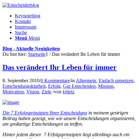
Keynoteblog
Kontakt
Impressum
Suche
Menü
Menü
Blog - Aktuelle Neuigkeiten
Du bist hier:
Startseite
1
/
Das verändert Ihr Leben für immer
Das verändert Ihr Leben für immer
8. September 2010
/
0 Kommentare
/
in
Allgemein
,
Einfach umsetzen
,
Entscheidungsklarheit
,
Erfolg
,
Gut Entscheiden
,
Mission
,
Motivation
,
Vision
,
Ziele
/
von
kjlietz
Die 7 Erfolgsprinzipien Ihrer Entscheidung
in meinem gestrigen
Beitrag haben gezeigt, wie wir unsere Entscheidungen organisieren,
um großartige Entscheidungen zu treffen.
Hinter jedem dieser 7 Erfolgsprinzipien liegt allerdings auch ein