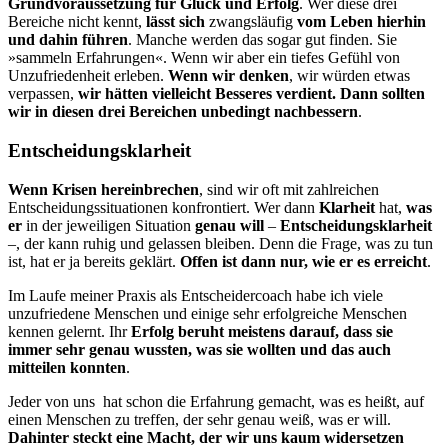
Grundvoraussetzung für Glück und Erfolg
. Wer diese drei
Bereiche nicht kennt,
lässt sich
zwangsläufig
vom Leben hierhin
und dahin führen
. Manche werden das sogar gut finden. Sie
»sammeln Erfahrungen«. Wenn wir aber ein tiefes Gefühl von
Unzufriedenheit erleben.
Wenn wir denken
, wir würden etwas
verpassen,
wir hätten vielleicht Besseres verdient. Dann sollten
wir in diesen drei Bereichen unbedingt nachbessern
.
Entscheidungsklarheit
Wenn Krisen hereinbrechen
, sind wir oft mit zahlreichen
Entscheidungssituationen konfrontiert. Wer dann
Klarheit
hat,
was
er
in der jeweiligen Situation
genau will
–
Entscheidungsklarheit
–, der kann ruhig und gelassen bleiben. Denn die Frage, was zu tun
ist, hat er ja bereits geklärt.
Offen ist dann nur, wie er es erreicht
.
Im Laufe meiner Praxis als Entscheidercoach habe ich viele
unzufriedene Menschen und einige sehr erfolgreiche Menschen
kennen gelernt. Ihr
Erfolg beruht meistens darauf, dass sie
immer sehr genau wussten, was sie wollten und das auch
mitteilen konnten
.
Jeder von uns hat schon die Erfahrung gemacht, was es heißt, auf
einen Menschen zu treffen, der sehr genau weiß, was er will.
Dahinter steckt eine Macht, der wir uns kaum widersetzen