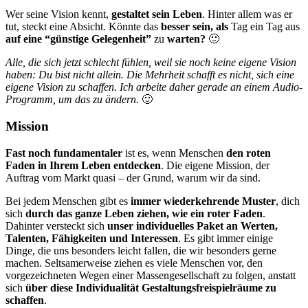
Wer seine Vision kennt,
gestaltet sein Leben
. Hinter allem was er
tut, steckt eine Absicht. Könnte das
besser sein, als
Tag ein Tag aus
auf eine “günstige Gelegenheit”
zu
warten?
🙂
Alle, die sich jetzt schlecht fühlen, weil sie noch keine eigene Vision
haben: Du bist nicht allein. Die Mehrheit schafft es nicht, sich eine
eigene Vision zu schaffen. Ich arbeite daher gerade an einem Audio-
Programm, um das zu ändern.
🙂
Mission
Fast noch fundamentaler
ist es, wenn Menschen
den roten
Faden in Ihrem Leben entdecken
. Die eigene Mission, der
Auftrag vom Markt quasi – der Grund, warum wir da sind.
Bei jedem Menschen gibt es
immer wiederkehrende Muster
, dich
sich
durch das ganze Leben ziehen, wie ein roter Faden
.
Dahinter versteckt sich
unser individuelles Paket an Werten,
Talenten, Fähigkeiten und Interessen
. Es gibt immer einige
Dinge, die uns besonders leicht fallen, die wir besonders gerne
machen. Seltsamerweise ziehen es viele Menschen vor, den
vorgezeichneten Wegen einer Massengesellschaft zu folgen, anstatt
sich
über diese Individualität Gestaltungsfreispielräume zu
schaffen
.