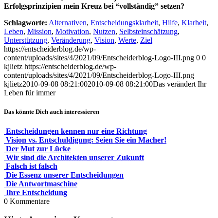
Erfolgsprinzipien mein Kreuz bei “vollständig” setzen?
Schlagworte:
Alternativen
,
Entscheidungsklarheit
,
Hilfe
,
Klarheit
,
Leben
,
Mission
,
Motivation
,
Nutzen
,
Selbsteinschätzung
,
Unterstützung
,
Veränderung
,
Vision
,
Werte
,
Ziel
https://entscheiderblog.de/wp-
content/uploads/sites/4/2021/09/Entscheiderblog-Logo-III.png
0
0
kjlietz
https://entscheiderblog.de/wp-
content/uploads/sites/4/2021/09/Entscheiderblog-Logo-III.png
kjlietz
2010-09-08 08:21:00
2010-09-08 08:21:00
Das verändert Ihr
Leben für immer
Das könnte Dich auch interessieren
Entscheidungen kennen nur eine Richtung
Vision vs. Entschuldigung: Seien Sie ein Macher!
Der Mut zur Lücke
Wir sind die Architekten unserer Zukunft
Falsch ist falsch
Die Essenz unserer Entscheidungen
Die Antwortmaschine
Ihre Entscheidung
0
Kommentare