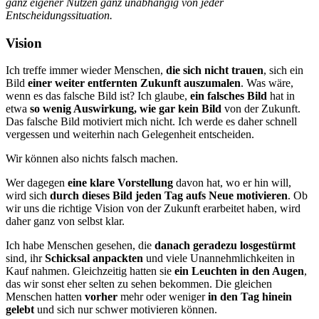
ganz eigener Nutzen ganz unabhängig von jeder
Entscheidungssituation.
Vision
Ich treffe immer wieder Menschen,
die sich nicht trauen
, sich ein
Bild
einer weiter entfernten Zukunft auszumalen
. Was wäre,
wenn es das falsche Bild ist? Ich glaube,
ein falsches Bild
hat in
etwa
so wenig Auswirkung, wie gar kein Bild
von der Zukunft.
Das falsche Bild motiviert mich nicht. Ich werde es daher schnell
vergessen und weiterhin nach Gelegenheit entscheiden.
Wir können also nichts falsch machen.
Wer dagegen
eine klare Vorstellung
davon hat, wo er hin will,
wird sich
durch dieses Bild jeden Tag aufs Neue motivieren
. Ob
wir uns die richtige Vision von der Zukunft erarbeitet haben, wird
daher ganz von selbst klar.
Ich habe Menschen gesehen, die
danach geradezu losgestürmt
sind, ihr
Schicksal anpackten
und viele Unannehmlichkeiten in
Kauf nahmen. Gleichzeitig hatten sie
ein Leuchten in den Augen
,
das wir sonst eher selten zu sehen bekommen. Die gleichen
Menschen hatten
vorher
mehr oder weniger
in den Tag hinein
gelebt
und sich nur schwer motivieren können.