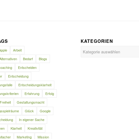
AGS
KATEGORIEN
Kategorien
Apple
Arbeit
Alternativen
Bedarf
Blogs
oaching
Entscheiden
er
Entscheidung
ngsfalle
Entscheidungsklarheit
ngskriterien
Erfahrung
Erfolg
Freiheit
Gestaltungsmacht
gsspielräume
Glück
Google
cheidung
In eigener Sache
nen
Klarheit
Kreativität
Macher
Marketing
Mission