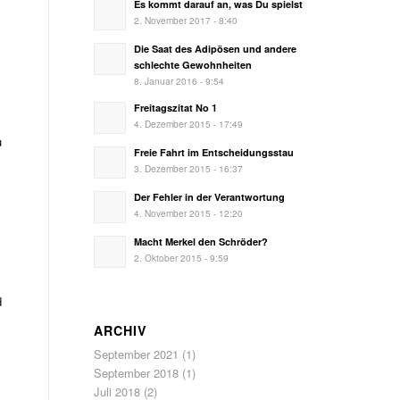
Es kommt darauf an, was Du spielst
2. November 2017 - 8:40
Die Saat des Adipösen und andere
schlechte Gewohnheiten
8. Januar 2016 - 9:54
Freitagszitat No 1
4. Dezember 2015 - 17:49
u
Freie Fahrt im Entscheidungsstau
3. Dezember 2015 - 16:37
Der Fehler in der Verantwortung
4. November 2015 - 12:20
Macht Merkel den Schröder?
2. Oktober 2015 - 9:59
d
ARCHIV
September 2021
(1)
September 2018
(1)
Juli 2018
(2)