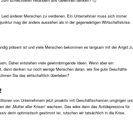
us zum schlechteren verändern ans Gewinnen denken? 😯
, am Leid anderer Menschen zu verdienen. Ein Unternehmer muss sich immer
njunktur mag der anders aussehen als in der gegenwärtigen Wirtschaftskrise.
ständig präsent ist und viele Menschen bekommen es langsam mit der Angst z
 sein. Daher entstehen viele gewinnbringende Ideen. Wenn aber ein
icht, dann denken nur noch wenige Menschen daran, wie Sie gute Geschäfte
können Sie das wirtschaftlich überleben?
!
Millionen von Unternehmern jetzt proaktiv mit Geschäftschancen umgingen un
ten der „Mutter aller Krisen“ wachsen. Das wäre dann das Antidepressiva für
iv denn optimistisch gestimmt ist, rutschen wir tatsächlich in die Krise.