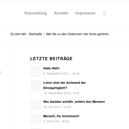
Keynoteblog
Kontakt
Impressum
Du bist hier:
Startseite
/
Wie Sie zu den Gewinnern der Krise gehören
LETZTE BEITRÄGE
Hallo Welt!
tz
8. September 2021 - 18:46
Lohnt sich der Aufwand der
Einzigartigkeit?
10. September 2018 - 9:52
Wer darüber schläft, verliert den Moment
19. Juli 2018 - 10:05
Mensch, Du Unmensch!
5. Juli 2018 - 16:54