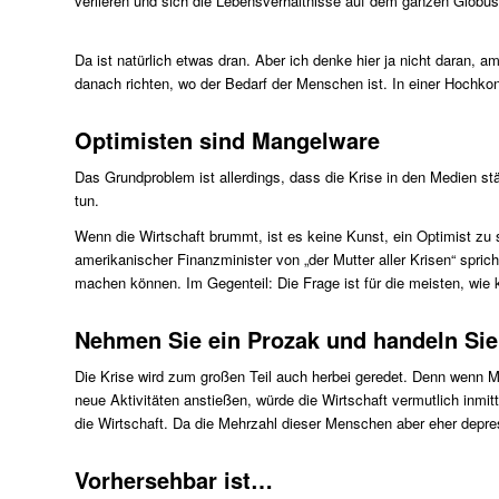
verlieren und sich die Lebensverhältnisse auf dem ganzen Glob
Da ist natürlich etwas dran. Aber ich denke hier ja nicht daran
danach richten, wo der Bedarf der Menschen ist. In einer Hochko
Optimisten sind Mangelware
Das Grundproblem ist allerdings, dass die Krise in den Medien 
tun.
Wenn die Wirtschaft brummt, ist es keine Kunst, ein Optimist zu
amerikanischer Finanzminister von „der Mutter aller Krisen“ spr
machen können. Im Gegenteil: Die Frage ist für die meisten, wie 
Nehmen Sie ein Prozak und handeln Sie
Die Krise wird zum großen Teil auch herbei geredet. Denn wenn 
neue Aktivitäten anstießen, würde die Wirtschaft vermutlich inmit
die Wirtschaft. Da die Mehrzahl dieser Menschen aber eher depress
Vorhersehbar ist…