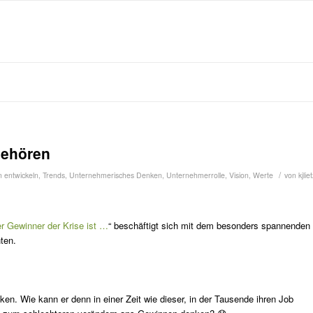
gehören
/
n entwickeln
,
Trends
,
Unternehmerisches Denken
,
Unternehmerrolle
,
Vision
,
Werte
von
kjlie
r Gewinner der Krise ist …
“ beschäftigt sich mit dem besonders spannenden
ten.
nken. Wie kann er denn in einer Zeit wie dieser, in der Tausende ihren Job