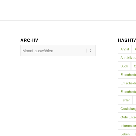
ARCHIV
HASHT
Angst
Attraktive 
Buch
C
Entscheid
Entscheidu
Entscheidu
Fehler
Gestaltun
Gute Ents
Informatio
Leben