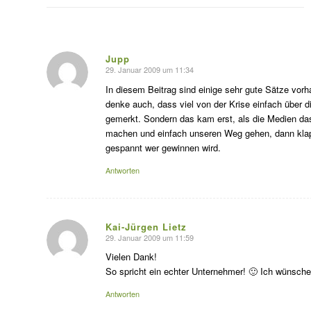
Jupp
29. Januar 2009 um 11:34
s
agte:
In diesem Beitrag sind einige sehr gute Sätze vorh
denke auch, dass viel von der Krise einfach über d
gemerkt. Sondern das kam erst, als die Medien d
machen und einfach unseren Weg gehen, dann klapp
gespannt wer gewinnen wird.
Antworten
Kai-Jürgen Lietz
29. Januar 2009 um 11:59
s
agte:
Vielen Dank!
So spricht ein echter Unternehmer! 🙂 Ich wünsche I
Antworten