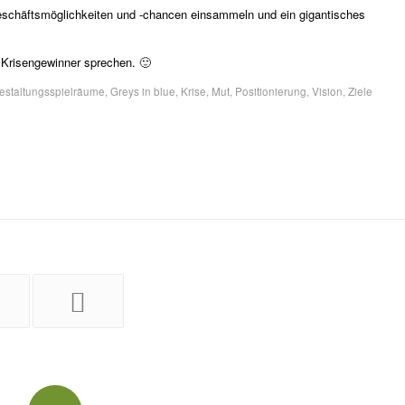
Geschäftsmöglichkeiten und -chancen einsammeln und ein gigantisches
 Krisengewinner sprechen. 🙂
estaltungsspielräume
,
Greys in blue
,
Krise
,
Mut
,
Positionierung
,
Vision
,
Ziele