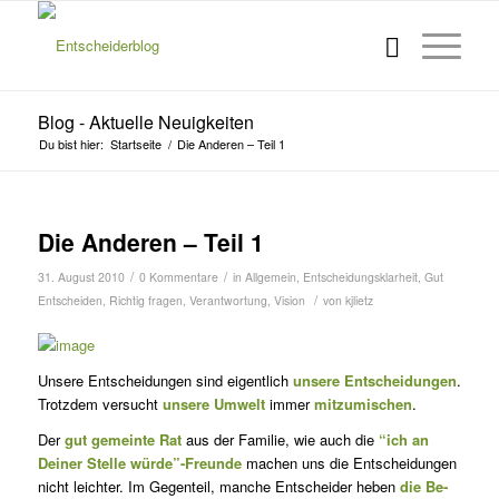
Blog - Aktuelle Neuigkeiten
Du bist hier:
Startseite
/
Die Anderen – Teil 1
Die Anderen – Teil 1
/
/
31. August 2010
0 Kommentare
in
Allgemein
,
Entscheidungsklarheit
,
Gut
/
Entscheiden
,
Richtig fragen
,
Verantwortung
,
Vision
von
kjlietz
Unsere Entscheidungen sind eigentlich
unsere Entscheidun­gen
.
Trotz­dem versucht
unsere Umwelt
immer
mitzumischen
.
Der
gut gemeinte Rat
aus der Familie, wie auch die
“ich an
Deiner Stelle würde”-Freunde
machen uns die Entscheidungen
nicht leichter. Im Gegenteil, man­che Entscheider heben
die Be­