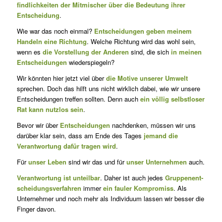
find­lich­kei­ten der Mitmischer über die Bedeutung ihrer
Entschei­dung
.
Wie war das noch einmal?
Entscheidungen geben meinem
Handeln eine Richtung
. Welche Richtung wird das wohl sein,
wenn es
die Vorstellung der Anderen
sind, die sich
in meinen
Entscheidungen
wiederspiegeln?
Wir könnten hier jetzt viel über
die Motive unserer Umwelt
sprechen. Doch das hilft uns nicht wirklich dabei, wie wir unsere
Entscheidungen treffen sollten. Denn auch
ein völlig selbstloser
Rat kann nutzlos sein
.
Bevor wir über
Entscheidungen
nachdenken, müssen wir uns
darüber klar sein, dass am Ende des Tages
jemand die
Verantwortung dafür tragen wird
.
Für
unser Leben
sind wir das und für
unser Unternehmen
auch.
Verantwortung ist unteilbar
. Daher ist auch jedes
Grup­pen­ent­
schei­dungs­ver­fah­ren
immer
ein fauler Kompromiss
. Als
Unternehmer und noch mehr als Individuum lassen wir besser die
Finger davon.