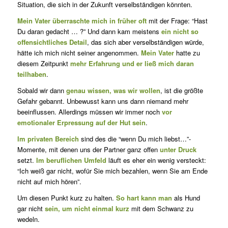
Situation, die sich in der Zukunft verselbständigen könnten.
Mein Vater überraschte mich in früher oft
mit der Frage: “Hast
Du daran gedacht … ?” Und dann kam meistens
ein nicht so
offensichtliches Detail
, das sich aber verselbständigen würde,
hätte ich mich nicht seiner angenommen.
Mein Vater
hatte zu
diesem Zeitpunkt
mehr Erfahrung und er ließ mich daran
teilhaben
.
Sobald wir dann
genau wissen, was wir wollen
, ist die größte
Gefahr gebannt. Unbewusst kann uns dann niemand mehr
beeinflussen. Allerdings müssen wir immer noch
vor
emotionaler Erpressung auf der Hut sein
.
Im privaten Bereich
sind des die “wenn Du mich liebst…”-
Momente, mit denen uns der Partner ganz offen
unter Druck
setzt.
Im beruflichen Umfeld
läuft es eher ein wenig versteckt:
“Ich weiß gar nicht, wofür Sie mich bezahlen, wenn Sie am Ende
nicht auf mich hören”.
Um diesen Punkt kurz zu halten.
So hart kann man
als Hund
gar nicht
sein, um nicht einmal kurz
mit dem Schwanz zu
wedeln.