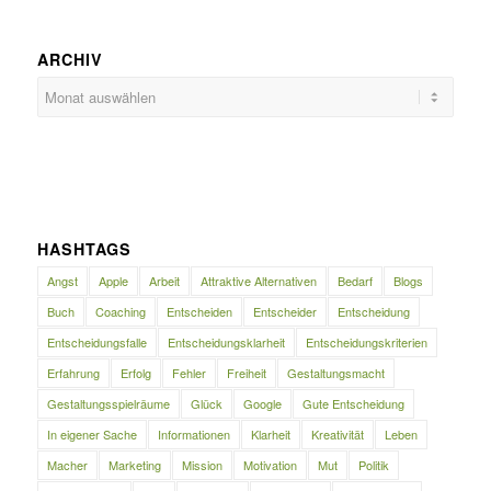
ARCHIV
HASHTAGS
Angst
Apple
Arbeit
Attraktive Alternativen
Bedarf
Blogs
Buch
Coaching
Entscheiden
Entscheider
Entscheidung
Entscheidungsfalle
Entscheidungsklarheit
Entscheidungskriterien
Erfahrung
Erfolg
Fehler
Freiheit
Gestaltungsmacht
Gestaltungsspielräume
Glück
Google
Gute Entscheidung
In eigener Sache
Informationen
Klarheit
Kreativität
Leben
Macher
Marketing
Mission
Motivation
Mut
Politik