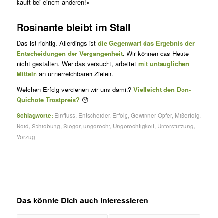
kauft bei einem anderen!«
Rosinante bleibt im Stall
Das ist richtig. Allerdings ist
die Gegenwart das Ergebnis der
Ent­scheidungen der Vergangenheit
. Wir können das Heute
nicht gestal­ten. Wer das versucht, arbeitet
mit untauglichen
Mitteln
an unner­reichbaren Zielen.
Welchen Erfolg verdienen wir uns damit?
Vielleicht den Don-
Quichote Trostpreis?
😯
Schlagworte:
Einfluss
,
Entscheider
,
Erfolg
,
Gewinner Opfer
,
Mißerfolg
,
Neid
,
Schiebung
,
Sieger
,
ungerecht
,
Ungerechtigkeit
,
Unterstützung
,
Vorzug
Das könnte Dich auch interessieren