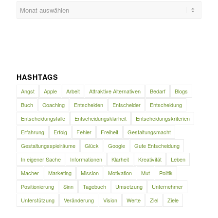
HASHTAGS
Angst
Apple
Arbeit
Attraktive Alternativen
Bedarf
Blogs
Buch
Coaching
Entscheiden
Entscheider
Entscheidung
Entscheidungsfalle
Entscheidungsklarheit
Entscheidungskriterien
Erfahrung
Erfolg
Fehler
Freiheit
Gestaltungsmacht
Gestaltungsspielräume
Glück
Google
Gute Entscheidung
In eigener Sache
Informationen
Klarheit
Kreativität
Leben
Macher
Marketing
Mission
Motivation
Mut
Politik
Positionierung
Sinn
Tagebuch
Umsetzung
Unternehmer
Unterstützung
Veränderung
Vision
Werte
Ziel
Ziele