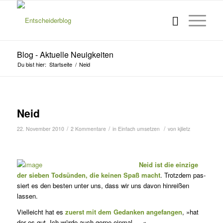
Blog - Aktuelle Neuigkeiten
Du bist hier:
Startseite
/
Neid
Neid
/
/
/
22. November 2010
2 Kommentare
in
Einfach umsetzen
von
kjlietz
Neid ist die einzige
der sieben Todsünden, die keinen Spaß macht
. Trotz­dem pas­
siert es den besten unter uns, dass wir uns davon hinreißen
lassen.
Vielleicht hat es
zuerst mit dem Gedanken angefangen
, »hat
der es gut. Ich würde auch gerne einmal ….«