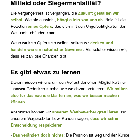
Mitleid oder Siegermentalität?
Die Vergangenheit ist vergangen, die
Zukunft gestalten wir
selbst
. Wie sie aussieht,
hängt allein von uns ab
. Neid ist die
Reaktion
eines Opfers
, das sich mit den Ungerechtigkeiten der
Welt nicht abfinden kann.
Wenn wir kein Opfer sein wollen, sollten wir
denken und
handeln wie ein natürlicher Gewinner
. Als solcher wissen wir,
dass es zahllose Chancen gibt.
Es gibt etwas zu lernen
Daher müssen wir uns um den Verlust der einen Möglichkeit nur
inso­weit Gedanken mache, wie wir davon profitieren.
Wir sollten
also für das nächste Mal lernen, was wir besser machen
können
.
Ansonsten können wir
unserem Wettbewerber gratulieren
und
unse­rem Vorgesetzten bzw. Kunden sagen,
dass wir seine
Entschei­dung re­spek­tieren
.
»
Das verändert doch nichts!
Die Position ist weg und der Kunde