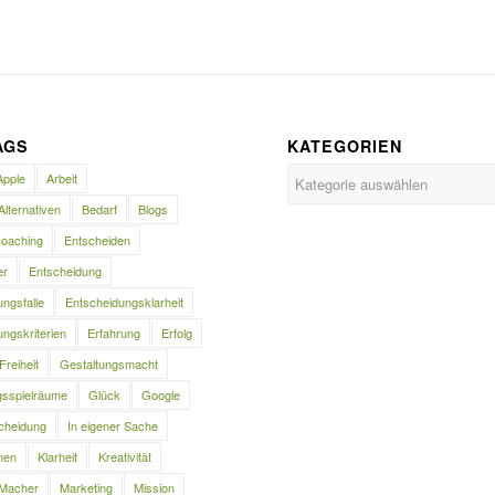
AGS
KATEGORIEN
Kategorien
Apple
Arbeit
Alternativen
Bedarf
Blogs
oaching
Entscheiden
er
Entscheidung
ngsfalle
Entscheidungsklarheit
ngskriterien
Erfahrung
Erfolg
Freiheit
Gestaltungsmacht
gsspielräume
Glück
Google
cheidung
In eigener Sache
nen
Klarheit
Kreativität
Macher
Marketing
Mission