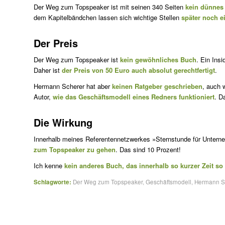
Der Weg zum Topspeaker ist mit seinen 340 Seiten
kein dünnes
dem Kapitelbändchen lassen sich wichtige Stellen
später noch e
Der Preis
Der Weg zum Topspeaker ist
kein gewöhnliches Buch
. Ein Insi
Daher ist
der Preis von 50 Euro auch absolut gerechtfer­tigt
.
Hermann Scherer hat aber
keinen Ratgeber geschrieben
, auch
Autor,
wie das Geschäftsmodell eines Redners funktioniert
. D
Die Wirkung
Innerhalb meines Referentennetzwerkes »Sternstunde für Untern
zum Topspeaker zu gehen
. Das sind 10 Prozent!
Ich kenne
kein anderes Buch, das innerhalb so kurzer Zeit s
Schlagworte:
Der Weg zum Topspeaker
,
Geschäftsmodell
,
Hermann S