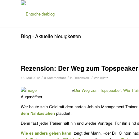
Blog - Aktuelle Neuigkeiten
Rezension: Der Weg zum Topspeaker
/
/
/
13. Mai 2012
0 Kommentare
in
Rezension
von
kjlietz
»
Der Weg zum Topspeaker: Wie Train
Augenöffner.
Wer heute sein Geld mit dem harten Job als Management-Trainer ve
dem Nähkästchen
plaudert.
Denn fast jeder Trainer hält hin und wieder Vorträge. Für ihn sind 
Wie es anders gehen kann
, zeigt der Mann, »der Bill Clinton n