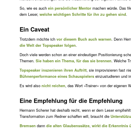
So, wie es auch
ein persönlicher Mentor
machen würde. Das fikt
dem Leser,
welche wichtigen Schritte für ihn zu gehen sind
.
Ein Caveat
Trotzdem möchte ich
vor diesem Buch auch warnen
. Denn Herm
die Welt der Topspeaker folgen
.
Doch viele werden schon an einer eindeutigen Positionierung sche
Themen.
Sie haben ein Thema, für das sie brennen
. Welche T
Topspeaker inszenieren ihren Auftritt
, sie improvisieren fast n
Bühnenperformance eines Schauspielers
einzustudieren und i
Es wird also
nicht reichen
, das Wort »Trainer« von der eigenen 
Eine Empfehlung für die Empfehlung
Hermann Scherer hat deshalb recht, wenn er dem Leser empfiehl
Transformation zum Redner schaffen will, braucht die
Unterstütz
Bremsen
dann
die alten Glaubenssätze
,
wirkt die Erkenntnis 