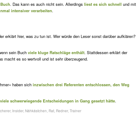
 Buch
. Das kann es auch nicht sein. Allerdings
liest es sich schnell
und mit
inmal intensiver verarbeiten
.
der erklärt hier, was zu tun ist. Wer würde den Leser sonst darüber aufklären?
 wenn sein Buch
viele kluge Ratschläge enthält
. Stattdessen erklärt der
as macht es so wertvoll und ist sehr überzeugend.
eh­mer« haben sich
inzwischen drei Referenten entschlossen, den Weg
o viele schwerwiegende Entscheidungen in Gang gesetzt hätte
.
cherer
,
Insider
,
Nähkästchen
,
Rat
,
Redner
,
Trainer