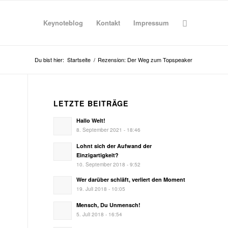
Keynoteblog
Kontakt
Impressum
Du bist hier:
Startseite
/
Rezension: Der Weg zum Topspeaker
LETZTE BEITRÄGE
Hallo Welt!
8. September 2021 - 18:46
Lohnt sich der Aufwand der
Einzigartigkeit?
10. September 2018 - 9:52
Wer darüber schläft, verliert den Moment
19. Juli 2018 - 10:05
Mensch, Du Unmensch!
5. Juli 2018 - 16:54