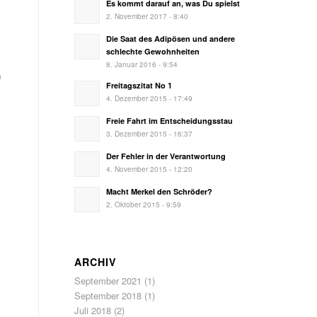
Es kommt darauf an, was Du spielst
2. November 2017 - 8:40
Die Saat des Adipösen und andere
schlechte Gewohnheiten
8. Januar 2016 - 9:54
n
Freitagszitat No 1
4. Dezember 2015 - 17:49
Freie Fahrt im Entscheidungsstau
3. Dezember 2015 - 16:37
Der Fehler in der Verantwortung
4. November 2015 - 12:20
Macht Merkel den Schröder?
2. Oktober 2015 - 9:59
ARCHIV
September 2021
(1)
September 2018
(1)
Juli 2018
(2)