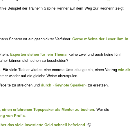
ive Beispiel der Trainerin Sabine Renner auf dem Weg zur Rednerin zeigt
ann Scherer ist ein geschickter Verführer.
Gerne möchte der Leser ihm in
itern.
Experten stehen für ein Thema
, keine zwei und auch keine fünf
rainer können sich schon so bescheiden?
ie. Für viele Trainer wird es eine enorme Umstellung sein, einen Vortrag
wie di
mmer wieder auf die gleiche Weise abzuspulen.
Website zu streichen und
durch »Keynote Speaker«
zu ersetzen.
t,
einen erfahrenen Topspeaker als Mentor zu buchen
. Wer die
ung von Profis
.
über das viele investierte Geld schnell befreiend
. 🙂