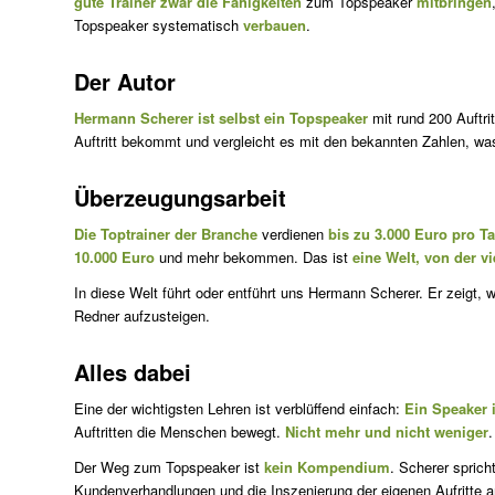
gute Trainer zwar die Fähigkeiten
zum Topspeaker
mitbringen
Topspeaker systematisch
verbauen
.
Der Autor
Hermann Scherer ist selbst ein Topspeaker
mit rund 200 Auftri
Auftritt bekommt und vergleicht es mit den bekannten Zahlen, was
Überzeugungsarbeit
Die Toptrainer der Branche
verdienen
bis zu 3.000 Euro pro T
10.000 Euro
und mehr bekommen. Das ist
eine Welt, von der v
In diese Welt führt oder entführt uns Hermann Scherer. Er zeigt, 
Redner aufzusteigen.
Alles dabei
Eine der wichtigsten Lehren ist verblüffend einfach:
Ein Speaker i
Auftritten die Menschen bewegt.
Nicht mehr und nicht weniger
.
Der Weg zum Topspeaker ist
kein Kompendium
. Scherer spric
Kundenverhandlungen und die Inszenierung der eigenen Aufritte an