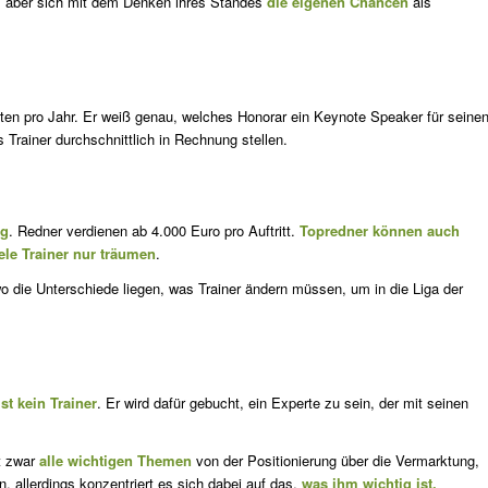
, aber sich mit dem Denken ihres Standes
die eigenen Chancen
als
tten pro Jahr. Er weiß genau, welches Honorar ein Keynote Speaker für seine
 Trainer durchschnittlich in Rechnung stellen.
ag
. Redner verdienen ab 4.000 Euro pro Auftritt.
Topredner können auch
iele Trainer nur träumen
.
wo die Unterschiede liegen, was Trainer ändern müssen, um in die Liga der
st kein Trainer
. Er wird dafür gebucht, ein Experte zu sein, der mit seinen
ht zwar
alle wichtigen Themen
von der Positionierung über die Vermarktung,
, allerdings konzentriert es sich dabei auf das,
was ihm wichtig ist.