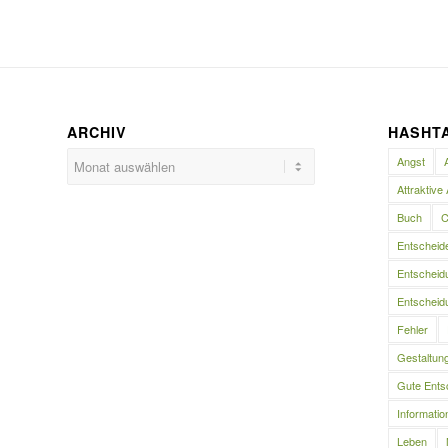
ARCHIV
HASHT
Angst
Attraktive 
Buch
C
Entscheid
Entscheidu
Entscheidu
Fehler
Gestaltun
Gute Ents
Informatio
Leben