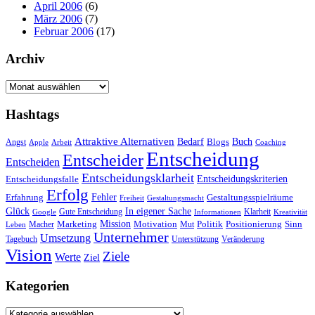
April 2006
(6)
März 2006
(7)
Februar 2006
(17)
Archiv
Archiv
Hashtags
Attraktive Alternativen
Buch
Bedarf
Angst
Blogs
Apple
Arbeit
Coaching
Entscheidung
Entscheider
Entscheiden
Entscheidungsklarheit
Entscheidungskriterien
Entscheidungsfalle
Erfolg
Fehler
Erfahrung
Gestaltungsspielräume
Freiheit
Gestaltungsmacht
Glück
In eigener Sache
Gute Entscheidung
Klarheit
Google
Informationen
Kreativität
Mission
Marketing
Motivation
Politik
Positionierung
Sinn
Macher
Mut
Leben
Unternehmer
Umsetzung
Tagebuch
Unterstützung
Veränderung
Vision
Ziele
Werte
Ziel
Kategorien
Kategorien