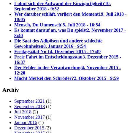
Lohnt sich der Aufwand der Einzigartigkeit?
10.
September 2018 - 9:52
Wer darüber schläft, verliert den Moment
19. Juli 2018 -
10:05
Mensch, Du Unmensch!
5. Juli 2018 - 16:54
Es kommt darauf an, was Du spielst
2. November 2017 -
8:40
Die Saat des Adipösen und andere schlechte
Gewohnheiten
8. Januar 2016 - 9:54
Freitagszitat No 1
4. Dezember 2015 - 17:49
Freie Fahrt im Entscheidungsstau
3. Dezember 2015 -
16:37
Der Fehler in der Verantwortung
4. November 2015 -
12:20
Macht Merkel den Schröder?
2. Oktober 2015 - 9:59
Archiv
September 2021
(1)
September 2018
(1)
Juli 2018
(2)
November 2017
(1)
Januar 2016
(1)
Dezember 2015
(2)