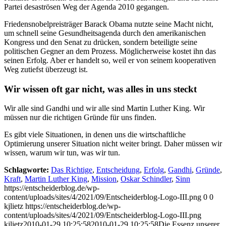
Partei desaströsen Weg der Agenda 2010 gegangen.
Friedensnobelpreisträger Barack Obama nutzte seine Macht nicht,
um schnell seine Gesundheitsagenda durch den amerikanischen
Kongress und den Senat zu drücken, sondern beteiligte seine
politischen Gegner an dem Prozess. Möglicherweise kostet ihn das
seinen Erfolg. Aber er handelt so, weil er von seinem kooperativen
Weg zutiefst überzeugt ist.
Wir wissen oft gar nicht, was alles in uns steckt
Wir alle sind Gandhi und wir alle sind Martin Luther King. Wir
müssen nur die richtigen Gründe für uns finden.
Es gibt viele Situationen, in denen uns die wirtschaftliche
Optimierung unserer Situation nicht weiter bringt. Daher müssen wir
wissen, warum wir tun, was wir tun.
Schlagworte:
Das Richtige
,
Entscheidung
,
Erfolg
,
Gandhi
,
Gründe
,
Kraft
,
Martin Luther King
,
Mission
,
Oskar Schindler
,
Sinn
https://entscheiderblog.de/wp-
content/uploads/sites/4/2021/09/Entscheiderblog-Logo-III.png
0
0
kjlietz
https://entscheiderblog.de/wp-
content/uploads/sites/4/2021/09/Entscheiderblog-Logo-III.png
kjlietz
2010-01-29 10:25:58
2010-01-29 10:25:58
Die Essenz unserer