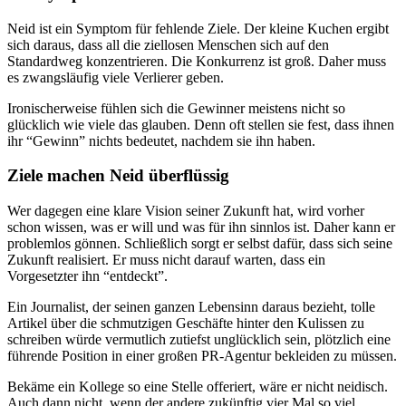
Neid ist ein Symptom für fehlende Ziele. Der kleine Kuchen ergibt
sich daraus, dass all die ziellosen Menschen sich auf den
Standardweg konzentrieren. Die Konkurrenz ist groß. Daher muss
es zwangsläufig viele Verlierer geben.
Ironischerweise fühlen sich die Gewinner meistens nicht so
glücklich wie viele das glauben. Denn oft stellen sie fest, dass ihnen
ihr “Gewinn” nichts bedeutet, nachdem sie ihn haben.
Ziele machen Neid überflüssig
Wer dagegen eine klare Vision seiner Zukunft hat, wird vorher
schon wissen, was er will und was für ihn sinnlos ist. Daher kann er
problemlos gönnen. Schließlich sorgt er selbst dafür, dass sich seine
Zukunft realisiert. Er muss nicht darauf warten, dass ein
Vorgesetzter ihn “entdeckt”.
Ein Journalist, der seinen ganzen Lebensinn daraus bezieht, tolle
Artikel über die schmutzigen Geschäfte hinter den Kulissen zu
schreiben würde vermutlich zutiefst unglücklich sein, plötzlich eine
führende Position in einer großen PR-Agentur bekleiden zu müssen.
Bekäme ein Kollege so eine Stelle offeriert, wäre er nicht neidisch.
Auch dann nicht, wenn der andere zukünftig vier Mal so viel