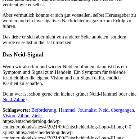
verdient wie er selbst.
Aber vermutlich könnte er sich gut vorstellen, selbst Herausgeber zu
werden und ein investigatives Nachrichtenmagazin zum Erfolg zu
führen.
Das ließe er sich aber nicht von anderer Seite anbieten, sondern
würde es selbst in die Tat umsetzen.
Das Neid-Signal
Wenn wir also hin und wieder Neid empfinden, dann ist das ein
Symptom und Signal zum Handeln. Ein Symptom für fehlende
Klarheit über die eigene Vision und ein Signal dafür, endlich
Klarheit zu schaffen.
Denn wer ist schon gerne ein kleiner grüner Neid-Hammel oder eine
Neid-Zibbe
?
Schlagworte:
Beförderung
,
Hammel
,
Journalist
,
Neid
,
übergangen
,
Vision
,
Zibbe
,
Ziele
https://entscheiderblog.de/wp-
content/uploads/sites/4/2021/09/Entscheiderblog-Logo-III.png
0
0
kjlietz
https://entscheiderblog.de/wp-
content/uploads/sites/4/2021/09/Entscheiderblog-Logo-III.png