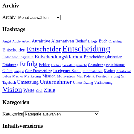
Archiv
Archiv
Hashtags
Attraktive Alternativen
Buch
Bedarf
Angst
Blogs
Apple
Arbeit
Coaching
Entscheidung
Entscheider
Entscheiden
Entscheidungsklarheit
Entscheidungskriterien
Entscheidungsfalle
Erfolg
Fehler
Erfahrung
Gestaltungsspielräume
Freiheit
Gestaltungsmacht
Glück
In eigener Sache
Gute Entscheidung
Klarheit
Google
Informationen
Kreativität
Mission
Marketing
Motivation
Politik
Positionierung
Sinn
Macher
Mut
Leben
Unternehmer
Umsetzung
Tagebuch
Unterstützung
Veränderung
Vision
Ziele
Werte
Ziel
Kategorien
Kategorien
Inhaltsverzeicnis