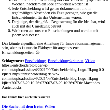
Wochen, nachdem ein Idee entwickelt worden ist
Jede Entscheidung wird genau dokumentiert und in
regelmäßigen Abständen ein Fazit gezogen, wie gut die
Entscheidungen für das Unternehmen waren.
Derjenige, der die größte Begeisterung für die Idee hat, wird
auch mit der Umsetzung betraut
Wir lernen aus unseren Entscheidungen und werden mit
jedem Mal besser.
Das könnte eigentlich eine Anleitung für Innovationsmanagement
sein, aber es ist nur ein Plädoyer für angemessene
Entscheidungszeiten. 😛
Schlagworte:
Entscheidung
,
Entscheidungskriterien
,
Vision
https://entscheiderblog.de/wp-
content/uploads/sites/4/2021/09/Entscheiderblog-Logo-III.png
0
0
kjlietz
https://entscheiderblog.de/wp-
content/uploads/sites/4/2021/09/Entscheiderblog-Logo-III.png
kjlietz
2007-03-29 10:26:07
2007-03-29 10:26:07
Die Macht des
Augenblicks
Das könnte Dich auch interessieren
Die Sache mit dem freien Willen