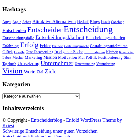
Hashtags
Attraktive Alternativen
Buch
Bedarf
Angst
Blogs
Apple
Arbeit
Coaching
Entscheidung
Entscheider
Entscheiden
Entscheidungsklarheit
Entscheidungskriterien
Entscheidungsfalle
Erfolg
Fehler
Erfahrung
Gestaltungsspielräume
Freiheit
Gestaltungsmacht
Glück
In eigener Sache
Gute Entscheidung
Klarheit
Google
Informationen
Kreativität
Mission
Marketing
Motivation
Politik
Positionierung
Sinn
Macher
Mut
Leben
Unternehmer
Umsetzung
Tagebuch
Unterstützung
Veränderung
Vision
Ziele
Werte
Ziel
Kategorien
Kategorien
Inhaltsverzeicnis
© Copyright -
Entscheiderblog
-
Enfold WordPress Theme by
Kriesi
Schwierige Entscheidung unter guten Vorzeichen
Entscheidungsfindung auf Deutsch