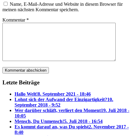
Name, E-Mail-Adresse und Website in diesem Browser für
meinen nächsten Kommentar speichern.
Kommentar
*
Letzte Beiträge
Hallo Welt!
8. September 2021 - 18:46
Lohnt sich der Aufwand der Einzigartigkeit?
10.
September 2018 - 9:52
Wer darüber schläft, verliert den Moment
19. Juli 2018 -
10:05
Mensch, Du Unmensch!
5. Juli 2018 - 16:54
Es kommt darauf an, was Du spielst
2. November 2017 -
8:40