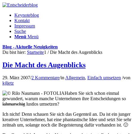
Keynoteblog
Kontakt
Impressum
Suche
Menü
Menü
Blog - Aktuelle Neuigkeiten
Du bist hier:
Startseite
1
/
Die Macht des Augenblicks
Die Macht des Augenblicks
29. März 2007
/
2 Kommentare
/
in
Allgemein
,
Einfach umsetzen
/
von
kjlietz
Haben Sie sich schon einmal
gewundert, warum manche Unternehmen ihre Entscheidungen so
lahmarschig
lustlos umsetzen?
Ich nicht! Denn schauen Sie sich das Gegenteil an. Da ist ein junger
kreativer Unternehmer, hat eine phantastische Idee und setzt Sie sehr
zeitnah um, solange noch die Begeisterung dafür vorhanden ist. 🙂