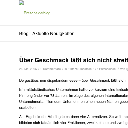
Blog - Aktuelle Neuigkeiten
Über Geschmack läßt sich nicht strei
/
/
/
26. Mai 2006
0 Kommentare
in
Einfach umsetzen
,
Gut Entscheiden
von
k
De gustibus non disputandum esse – über Geschmack läßt sich ni
Ein mittelständisches Unternehmen hatte vor kurzem eine Entsch
Firmengründer vor 78 Jahren. Im Zuge des eigenen internationalen 
Unternehmerfamilien dem Unternehmen einen neuen Namen geben. 
erarbeiten.
Als Ergebnis der Arbeit gab es dann vier Alternativen. So weit, 
bildeten sich tatsächlich vier Fraktionen, zwei kleinere und zwei g