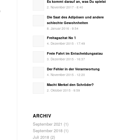
Es kommt darauf an, was Du spielst
2. November 2017 - 8:40
n
Die Saat des Adipösen und andere
schlechte Gewohnheiten
8. Januar 2016 - 9:54
Freitagszitat No 1
4. Dezember 2015 - 17:49
Freie Fahrt im Entscheidungsstau
3. Dezember 2015 - 16:37
Der Fehler in der Verantwortung
4. November 2015 - 12:20
Macht Merkel den Schröder?
2. Oktober 2015 - 9:59
ARCHIV
September 2021
(1)
September 2018
(1)
Juli 2018
(2)