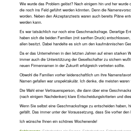
Wie wurde das Problem gelöst? Nach einigem hin und her wurde de
die noch ins Feld geführt werden könnten. Denn die Namensvorsc
worden. Neben den Akzeptanztests waren auch bereits Pläne entw
werden kann.
Es war tatsächlich nur noch eine Geschmacksfrage. Derartige Ent
haben sich die beiden Familien (mit sanften Druck) entschlossen,
allen besitzt. Dabei handelte es sich um den kaufmännischen Ge
Da er das Unternehmen in den letzten Jahren auf einen starken 
immer auch die Unterstützung der Gesellschafter zu sichern wußte
neuen Firmennamen in der Zukunft erfolgreich vertreten sollte.
Obwohl die Familien vorher leidenschaftlich um ihre Namensfavor
Namen gefallen war unspektakulär. Ich denke, die meisten waren f
Die Wahl einer Vertrauensperson, die dann über eine Geschmacksf
(nach einigem Nachdenken) klare Entscheidungskriterien und dies
Wenn Sie selbst eine Geschmacksfrage zu entscheiden haben, hil
gefällt. Das immer unter der Voraussetzung, dass Sie vorher den
Ich wünsche Ihnen ein schönes Wochenende!
Entscheiden als Gruppe
,
Entscheidung
,
Entscheidungs