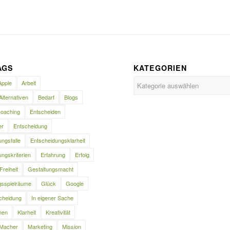
AGS
KATEGORIEN
Kategorien
Apple
Arbeit
Alternativen
Bedarf
Blogs
oaching
Entscheiden
er
Entscheidung
ngsfalle
Entscheidungsklarheit
ngskriterien
Erfahrung
Erfolg
Freiheit
Gestaltungsmacht
gsspielräume
Glück
Google
cheidung
In eigener Sache
nen
Klarheit
Kreativität
Macher
Marketing
Mission