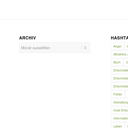
ARCHIV
HASHT
Angst
Attraktive 
Buch
C
Entscheid
Entscheidu
Entscheidu
Fehler
Gestaltun
Gute Ents
Informatio
Leben