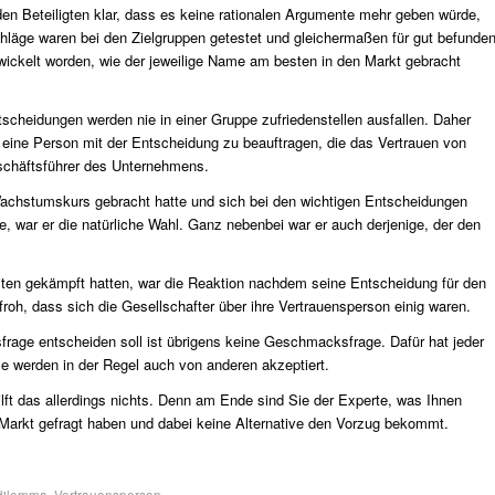
n Beteiligten klar, dass es keine rationalen Argumente mehr geben würde,
hläge waren bei den Zielgruppen getestet und gleichermaßen für gut befunde
ickelt worden, wie der jeweilige Name am besten in den Markt gebracht
scheidungen werden nie in einer Gruppe zufriedenstellen ausfallen. Daher
 eine Person mit der Entscheidung zu beauftragen, die das Vertrauen von
schäftsführer des Unternehmens.
Wachstumskurs gebracht hatte und sich bei den wichtigen Entscheidungen
, war er die natürliche Wahl. Ganz nebenbei war er auch derjenige, der den
iten gekämpft hatten, war die Reaktion nachdem seine Entscheidung für den
roh, dass sich die Gesellschafter über ihre Vertrauensperson einig waren.
rage entscheiden soll ist übrigens keine Geschmacksfrage. Dafür hat jeder
e werden in der Regel auch von anderen akzeptiert.
ft das allerdings nichts. Denn am Ende sind Sie der Experte, was Ihnen
 Markt gefragt haben und dabei keine Alternative den Vorzug bekommt.
dilemma
,
Vertrauensperson