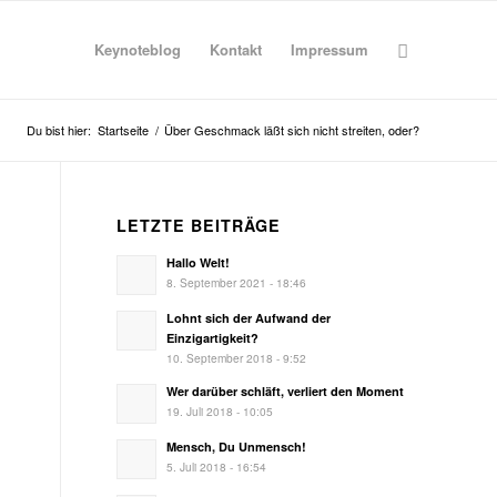
Keynoteblog
Kontakt
Impressum
Du bist hier:
Startseite
/
Über Geschmack läßt sich nicht streiten, oder?
LETZTE BEITRÄGE
Hallo Welt!
8. September 2021 - 18:46
Lohnt sich der Aufwand der
Einzigartigkeit?
10. September 2018 - 9:52
Wer darüber schläft, verliert den Moment
19. Juli 2018 - 10:05
Mensch, Du Unmensch!
5. Juli 2018 - 16:54