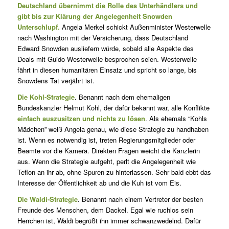
Deutschland übernimmt die Rolle des Unterhändlers und
gibt bis zur Klärung der Angelegenheit Snowden
Unterschlupf.
Angela Merkel schickt Außenminister Westerwelle
nach Washington mit der Versicherung, dass Deutschland
Edward Snowden ausliefern würde, sobald alle Aspekte des
Deals mit Guido Westerwelle besprochen seien. Westerwelle
fährt in diesen humanitären Einsatz und spricht so lange, bis
Snowdens Tat verjährt ist.
Die Kohl-Strategie
. Benannt nach dem ehemaligen
Bundeskanzler Helmut Kohl, der dafür bekannt war, alle Konflikte
einfach auszusitzen und nichts zu lösen
. Als ehemals “Kohls
Mädchen” weiß Angela genau, wie diese Strategie zu handhaben
ist. Wenn es notwendig ist, treten Regierungsmitglieder oder
Beamte vor die Kamera. Direkten Fragen weicht die Kanzlerin
aus. Wenn die Strategie aufgeht, perlt die Angelegenheit wie
Teflon an ihr ab, ohne Spuren zu hinterlassen. Sehr bald ebbt das
Interesse der Öffentlichkeit ab und die Kuh ist vom Eis.
Die Waldi-Strategie
. Benannt nach einem Vertreter der besten
Freunde des Menschen, dem Dackel. Egal wie ruchlos sein
Herrchen ist, Waldi begrüßt ihn immer schwanzwedelnd. Dafür