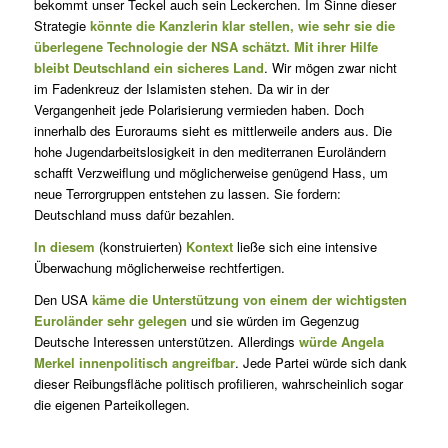
bekommt unser Teckel auch sein Leckerchen. Im Sinne dieser
Strategie
könnte die Kanzlerin klar stellen, wie sehr sie die
überlegene Technologie der NSA schätzt. Mit ihrer Hilfe
bleibt Deutschland ein sicheres Land
. Wir mögen zwar nicht
im Fadenkreuz der Islamisten stehen. Da wir in der
Vergangenheit jede Polarisierung vermieden haben. Doch
innerhalb des Euroraums sieht es mittlerweile anders aus. Die
hohe Jugendarbeitslosigkeit in den mediterranen Euroländern
schafft Verzweiflung und möglicherweise genügend Hass, um
neue Terrorgruppen entstehen zu lassen. Sie fordern:
Deutschland muss dafür bezahlen.
In diesem
(konstruierten)
Kontext
ließe sich eine intensive
Überwachung möglicherweise rechtfertigen.
Den USA
käme die Unterstützung von einem der wichtigsten
Euroländer sehr gelegen
und sie würden im Gegenzug
Deutsche Interessen unterstützen. Allerdings
würde Angela
Merkel innenpolitisch angreifbar
. Jede Partei würde sich dank
dieser Reibungsfläche politisch profilieren, wahrscheinlich sogar
die eigenen Parteikollegen.