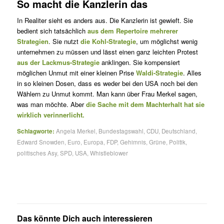
So macht die Kanzlerin das
In Realiter sieht es anders aus. Die Kanzlerin ist gewieft. Sie
bedient sich tatsächlich
aus dem Repertoire mehrerer
Strategien
. Sie nutzt
die Kohl-Strategie
, um möglichst wenig
unternehmen zu müssen und lässt einen ganz leichten Protest
aus der Lackmus-Strategie
anklingen. Sie kompensiert
möglichen Unmut mit einer kleinen Prise
Waldi-Strategie
. Alles
in so kleinen Dosen, dass es weder bei den USA noch bei den
Wählern zu Unmut kommt. Man kann über Frau Merkel sagen,
was man möchte. Aber
die Sache mit dem Machterhalt hat sie
wirklich verinnerlicht.
Schlagworte:
Angela Merkel
,
Bundestagswahl
,
CDU
,
Deutschland
,
Edward Snowden
,
Euro
,
Europa
,
FDP
,
Gehimnis
,
Grüne
,
Politik
,
politisches Asy
,
SPD
,
USA
,
Whistleblower
Das könnte Dich auch interessieren