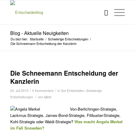
Blog - Aktuelle Neuigkeiten
Du bist hier:
Startseite
/
Schwierige Entscheidungen
/
Die Schneemann Entscheidung der Kanzlerin
Die Schneemann Entscheidung der
Kanzlerin
/
/
24. Juli 2013
0 Kommentare
in
Gut Entscheiden
,
Schwierige
/
Entscheidungen
von
kjlietz
Von-Berlichingen-Strategie,
Lackmus-Strategie, James-Bond-Strategie, Filibuster-Strategie,
Kohl-Strategie oder Waldi-Strategie?
Was macht Angela Merkel
im Fall Snowden?