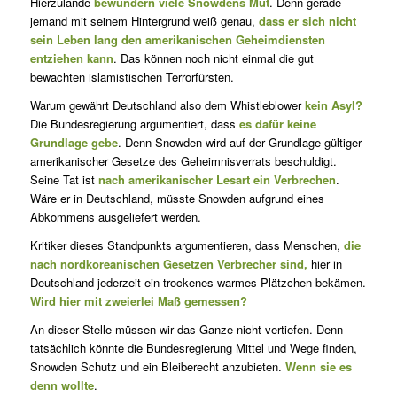
Hierzulande
bewundern viele Snowdens Mut
. Denn gerade
jemand mit seinem Hintergrund weiß genau,
dass er sich nicht
sein Leben lang den amerikanischen Geheimdiensten
entziehen kann
. Das können noch nicht einmal die gut
bewachten islamistischen Terrorfürsten.
Warum gewährt Deutschland also dem Whistleblower
kein Asyl?
Die Bundesregierung argumentiert, dass
es dafür keine
Grundlage gebe
. Denn Snowden wird auf der Grundlage gültiger
amerikanischer Gesetze des Geheimnisverrats beschuldigt.
Seine Tat ist
nach amerikanischer Lesart ein Verbrechen
.
Wäre er in Deutschland, müsste Snowden aufgrund eines
Abkommens ausgeliefert werden.
Kritiker dieses Standpunkts argumentieren, dass Menschen,
die
nach nordkoreanischen Gesetzen Verbrecher sind,
hier in
Deutschland jederzeit ein trockenes warmes Plätzchen bekämen.
Wird hier mit zweierlei Maß gemessen?
An dieser Stelle müssen wir das Ganze nicht vertiefen. Denn
tatsächlich könnte die Bundesregierung Mittel und Wege finden,
Snowden Schutz und ein Bleiberecht anzubieten.
Wenn sie es
denn wollte
.