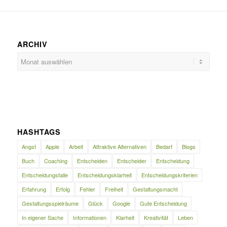
ARCHIV
HASHTAGS
Angst
Apple
Arbeit
Attraktive Alternativen
Bedarf
Blogs
Buch
Coaching
Entscheiden
Entscheider
Entscheidung
Entscheidungsfalle
Entscheidungsklarheit
Entscheidungskriterien
Erfahrung
Erfolg
Fehler
Freiheit
Gestaltungsmacht
Gestaltungsspielräume
Glück
Google
Gute Entscheidung
In eigener Sache
Informationen
Klarheit
Kreativität
Leben