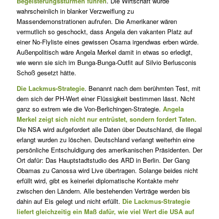
Begeisterungsstürmen führen
. Die Wirtschaft würde
wahrscheinlich in blanker Verzweiflung zu
Massendemonstrationen aufrufen. Die Amerikaner wären
vermutlich so geschockt, dass Angela den vakanten Platz auf
einer No-Flyliste eines gewissen Osama irgendwas erben würde.
Außenpolitisch wäre Angela Merkel damit in etwas so erledigt,
wie wenn sie sich im Bunga-Bunga-Outfit auf Silvio Berlusconis
Schoß gesetzt hätte.
Die Lackmus-Strategie
. Benannt nach dem berühmten Test, mit
dem sich der PH-Wert einer Flüssigkeit bestimmen lässt. Nicht
ganz so extrem wie die Von-Berlichingen-Strategie.
Angela
Merkel zeigt sich nicht nur entrüstet, sondern fordert Taten.
Die NSA wird aufgefordert alle Daten über Deutschland, die illegal
erlangt wurden zu löschen. Deutschland verlangt weiterhin eine
persönliche Entschuldigung des amerikanischen Präsidenten. Der
Ort dafür: Das Hauptstadtstudio des ARD in Berlin. Der Gang
Obamas zu Canossa wird Live übertragen. Solange beides nicht
erfüllt wird, gibt es keinerlei diplomatische Kontakte mehr
zwischen den Ländern. Alle bestehenden Verträge werden bis
dahin auf Eis gelegt und nicht erfüllt.
Die Lackmus-Strategie
liefert gleichzeitig ein Maß dafür, wie viel Wert die USA auf