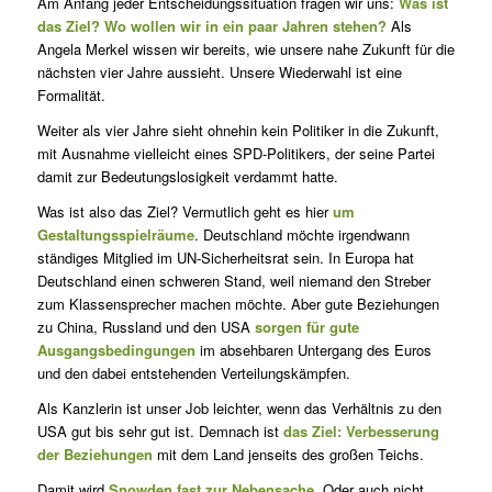
Am Anfang jeder Entscheidungssituation fragen wir uns:
Was ist
das Ziel? Wo wollen wir in ein paar Jahren stehen?
Als
Angela Merkel wissen wir bereits, wie unsere nahe Zukunft für die
nächsten vier Jahre aussieht. Unsere Wiederwahl ist eine
Formalität.
Weiter als vier Jahre sieht ohnehin kein Politiker in die Zukunft,
mit Ausnahme vielleicht eines SPD-Politikers, der seine Partei
damit zur Bedeutungslosigkeit verdammt hatte.
Was ist also das Ziel? Vermutlich geht es hier
um
Gestaltungsspielräume
. Deutschland möchte irgendwann
ständiges Mitglied im UN-Sicherheitsrat sein. In Europa hat
Deutschland einen schweren Stand, weil niemand den Streber
zum Klassensprecher machen möchte. Aber gute Beziehungen
zu China, Russland und den USA
sorgen für gute
Ausgangsbedingungen
im absehbaren Untergang des Euros
und den dabei entstehenden Verteilungskämpfen.
Als Kanzlerin ist unser Job leichter, wenn das Verhältnis zu den
USA gut bis sehr gut ist. Demnach ist
das Ziel: Verbesserung
der Beziehungen
mit dem Land jenseits des großen Teichs.
Damit wird
Snowden fast zur Nebensache
. Oder auch nicht.