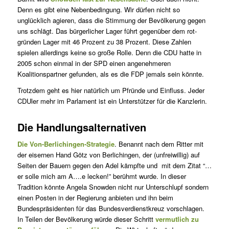
Denn es gibt eine Nebenbedingung. Wir dürfen nicht so
unglücklich agieren, dass die Stimmung der Bevölkerung gegen
uns schlägt. Das bürgerlicher Lager führt gegenüber dem rot-
gründen Lager mit 46 Prozent zu 38 Prozent. Diese Zahlen
spielen allerdings keine so große Rolle. Denn die CDU hatte in
2005 schon einmal in der SPD einen angenehmeren
Koalitionspartner gefunden, als es die FDP jemals sein könnte.
Trotzdem geht es hier natürlich um Pfründe und Einfluss. Jeder
CDUler mehr im Parlament ist ein Unterstützer für die Kanzlerin.
Die Handlungsalternativen
Die Von-Berlichingen-Strategie
. Benannt nach dem Ritter mit
der eisernen Hand Götz von Berlichingen, der (unfreiwillig) auf
Seiten der Bauern gegen den Adel kämpfte und mit dem Zitat “…
er solle mich am A….e lecken!” berühmt wurde. In dieser
Tradition könnte Angela Snowden nicht nur Unterschlupf sondern
einen Posten in der Regierung anbieten und ihn beim
Bundespräsidenten für das Bundesverdienstkreuz vorschlagen.
In Teilen der Bevölkerung würde dieser Schritt
vermutlich zu