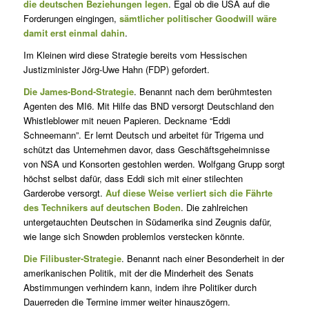
die deutschen Beziehungen legen
. Egal ob die USA auf die
Forderungen eingingen,
sämtlicher politischer Goodwill wäre
damit erst einmal dahin
.
Im Kleinen wird diese Strategie bereits vom Hessischen
Justizminister Jörg-Uwe Hahn (FDP) gefordert.
Die James-Bond-Strategie
. Benannt nach dem berühmtesten
Agenten des MI6. Mit Hilfe das BND versorgt Deutschland den
Whistleblower mit neuen Papieren. Deckname “Eddi
Schneemann”. Er lernt Deutsch und arbeitet für Trigema und
schützt das Unternehmen davor, dass Geschäftsgeheimnisse
von NSA und Konsorten gestohlen werden. Wolfgang Grupp sorgt
höchst selbst dafür, dass Eddi sich mit einer stilechten
Garderobe versorgt.
Auf diese Weise verliert sich die Fährte
des Technikers auf deutschen Boden
. Die zahlreichen
untergetauchten Deutschen in Südamerika sind Zeugnis dafür,
wie lange sich Snowden problemlos verstecken könnte.
Die Filibuster-Strategie
. Benannt nach einer Besonderheit in der
amerikanischen Politik, mit der die Minderheit des Senats
Abstimmungen verhindern kann, indem ihre Politiker durch
Dauerreden die Termine immer weiter hinauszögern.